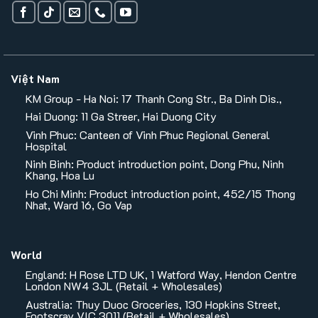
Việt Nam
KM Group - Ha Noi: 17 Thanh Cong Str., Ba Dinh Dis.,
Hai Duong: 11 Ga Streer, Hai Duong City
Vinh Phuc: Canteen of Vinh Phuc Regional General
Hospital
Ninh Binh: Product introduction point, Dong Phu, Ninh
Khang, Hoa Lu
Ho Chi Minh: Product introduction point, 452/15 Thong
Nhat, Ward 16, Go Vap
World
England: H Rose LTD UK, 1 Watford Way, Hendon Centre
London NW4 3JL (Retail + Wholesales)
Australia: Thuy Duoc Groceries, 130 Hopkins Street,
Footscray VIC 3011 (Retail + Wholesales)