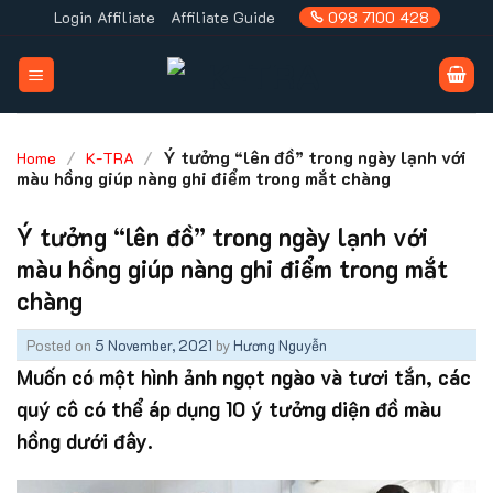
Skip
Login Affiliate
Affiliate Guide
098 7100 428
to
content
/
/
Ý tưởng “lên đồ” trong ngày lạnh với
Home
K-TRA
màu hồng giúp nàng ghi điểm trong mắt chàng
Ý tưởng “lên đồ” trong ngày lạnh với
màu hồng giúp nàng ghi điểm trong mắt
chàng
Posted on
5 November, 2021
by
Hương Nguyễn
Muốn có một hình ảnh ngọt ngào và tươi tắn, các
quý cô có thể áp dụng 10 ý tưởng diện đồ màu
hồng dưới đây.