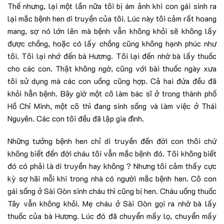
Thế nhưng, lại một lần nữa tôi bị ám ảnh khi con gái sinh ra
lại mắc bệnh hen di truyền của tôi. Lúc này tôi cảm rất hoang
mang, sợ nó lớn lên mà bệnh vẫn không khỏi sẽ không lấy
được chồng, hoặc có lấy chồng cũng không hạnh phúc như
tôi. Tôi lại nhớ đến bà Hương. Tôi lại đến nhờ bà lấy thuốc
cho các con. Thật không ngờ, cũng với bài thuốc ngày xưa
tôi sử dụng mà các con uống cũng hợp. Cả hai đứa đều đã
khỏi hẳn bệnh. Bây giờ một cô làm bác sĩ ở trong thành phố
Hồ Chí Minh, một cô thì đang sinh sống và làm việc ở Thái
Nguyên. Các con tôi đều đã lập gia đình.
Những tưởng bệnh hen chỉ di truyền đến đời con thôi chứ
không biết đến đời cháu tôi vẫn mắc bệnh đó. Tôi không biết
đó có phải là di truyền hay không ? Nhưng tôi cảm thấy cực
kỳ sợ hãi mỗi khi trong nhà có người mắc bệnh hen. Cô con
gái sống ở Sài Gòn sinh cháu thì cũng bị hen. Cháu uống thuốc
Tây vẫn không khỏi. Mẹ cháu ở Sài Gòn gọi ra nhờ bà lấy
thuốc của bà Hương. Lúc đó đã chuyển mấy lọ, chuyển mấy