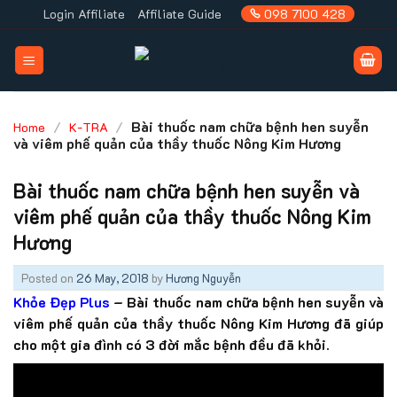
Skip
Login Affiliate
Affiliate Guide
098 7100 428
to
content
/
/
Bài thuốc nam chữa bệnh hen suyễn
Home
K-TRA
và viêm phế quản của thầy thuốc Nông Kim Hương
Bài thuốc nam chữa bệnh hen suyễn và
viêm phế quản của thầy thuốc Nông Kim
Hương
Posted on
26 May, 2018
by
Hương Nguyễn
Khỏe Đẹp Plus
– Bài thuốc nam chữa bệnh hen suyễn và
viêm phế quản của thầy thuốc Nông Kim Hương đã giúp
cho một gia đình có 3 đời mắc bệnh đều đã khỏi.