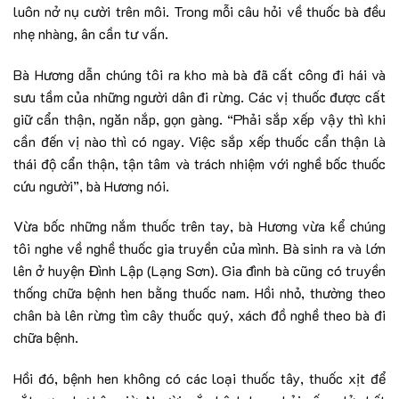
luôn nở nụ cười trên môi. Trong mỗi câu hỏi về thuốc bà đều
nhẹ nhàng, ân cần tư vấn.
Bà Hương dẫn chúng tôi ra kho mà bà đã cất công đi hái và
sưu tầm của những người dân đi rừng. Các vị thuốc được cất
giữ cẩn thận, ngăn nắp, gọn gàng. “Phải sắp xếp vậy thì khi
cần đến vị nào thì có ngay. Việc sắp xếp thuốc cẩn thận là
thái độ cẩn thận, tận tâm và trách nhiệm với nghề bốc thuốc
cứu người”, bà Hương nói.
Vừa bốc những nắm thuốc trên tay, bà Hương vừa kể chúng
tôi nghe về nghề thuốc gia truyền của mình. Bà sinh ra và lớn
lên ở huyện Đình Lập (Lạng Sơn). Gia đình bà cũng có truyền
thống chữa bệnh hen bằng thuốc nam. Hồi nhỏ, thường theo
chân bà lên rừng tìm cây thuốc quý, xách đồ nghề theo bà đi
chữa bệnh.
Hồi đó, bệnh hen không có các loại thuốc tây, thuốc xịt để