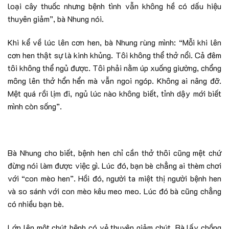
loại cây thuốc nhưng bệnh tình vẫn không hề có dấu hiệu
thuyên giảm”, bà Nhung nói.
Khi kể về lúc lên cơn hen, bà Nhung rùng mình: “Mỗi khi lên
cơn hen thật sự là kinh khủng. Tôi không thể thở nổi. Cả đêm
tôi không thể ngủ được. Tôi phải nằm úp xuống giường, chổng
mông lên thở hổn hển mà vẫn ngoi ngóp. Không ai nâng đỡ.
Mệt quá rồi lịm đi, ngủ lúc nào không biết, tỉnh dậy mới biết
mình còn sống”.
Bà Nhung cho biết, bệnh hen chỉ cần thở thôi cũng mệt chứ
đừng nói làm được việc gì. Lúc đó, bạn bè chẳng ai thèm chơi
với “con mèo hen”. Hồi đó, người ta miệt thị người bệnh hen
và so sánh với con mèo kêu meo meo. Lúc đó bà cũng chẳng
có nhiều bạn bè.
Lớn lên một chút bệnh có vẻ thuyên giảm chút. Bà lấy chồng