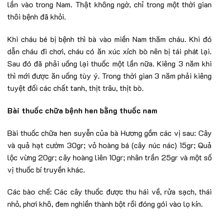
lần vào trong Nam. Thật không ngờ, chỉ trong một thời gian
thôi bệnh đã khỏi.
Khi cháu bé bị bệnh thì bà vào miền Nam thăm cháu. Khi đó
dẫn cháu đi chơi, cháu có ăn xúc xích bò nên bị tái phát lại.
Sau đó đã phải uống lại thuốc một lần nữa. Kiêng 3 năm khi
thì mới được ăn uống tùy ý. Trong thời gian 3 năm phải kiêng
tuyệt đối các chất tanh, thịt trâu, thịt bò.
Bài thuốc chữa bệnh hen bằng thuốc nam
Bài thuốc chữa hen suyễn của bà Hương gồm các vị sau: Cây
và quả hạt cườm 30gr; vỏ hoàng bá (cây núc nác) 15gr; Quả
lộc vừng 20gr; cây hoàng liên 10gr; nhân trần 25gr và một số
vị thuốc bí truyền khác.
Các bào chế: Các cây thuốc được thu hái về, rửa sạch, thái
nhỏ, phơi khô, đem nghiền thành bột rồi đóng gói vào lọ kín.