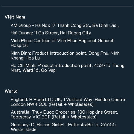
Việt Nam
KM Group - Ha Noi: 17 Thanh Cong Str., Ba Dinh Dis.,
Hai Duong: 11 Ga Streer, Hai Duong City
Vinh Phuc: Canteen of Vinh Phuc Regional General
Hospital
Ninh Binh: Product introduction point, Dong Phu, Ninh
Khang, Hoa Lu
Ho Chi Minh: Product introduction point, 452/15 Thong
Nhat, Ward 16, Go Vap
World
England: H Rose LTD UK, 1 Watford Way, Hendon Centre
London NW4 3JL (Retail + Wholesales)
Australia: Thuy Duoc Groceries, 130 Hopkins Street,
Footscray VIC 3011 (Retail + Wholesales)
Germany: D. Homes GmbH - PeterstraBe 15, 26655
Westerstede