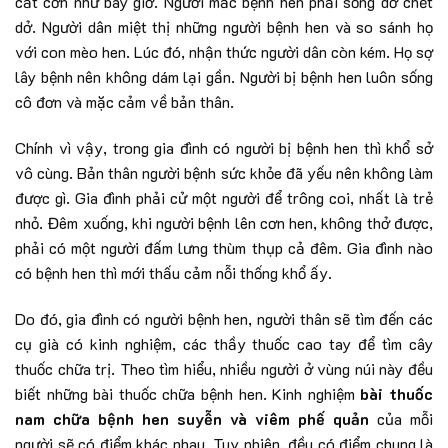
cắt cơn như bây giờ. Người mắc bệnh hen phải sống dở chết
dở. Người dân miệt thị những người bệnh hen và so sánh họ
với con mèo hen. Lúc đó, nhận thức người dân còn kém. Họ sợ
lây bệnh nên không dám lại gần. Người bị bệnh hen luôn sống
cô đơn và mặc cảm về bản thân.
Chính vì vậy, trong gia đình có người bị bệnh hen thì khổ sở
vô cùng. Bản thân người bệnh sức khỏe đã yếu nên không làm
được gì. Gia đình phải cử một người để trông coi, nhất là trẻ
nhỏ. Đêm xuống, khi người bệnh lên cơn hen, không thở được,
phải có một người đấm lưng thùm thụp cả đêm. Gia đình nào
có bệnh hen thì mới thấu cảm nỗi thống khổ ấy.
Do đó, gia đình có người bệnh hen, người thân sẽ tìm đến các
cụ già có kinh nghiệm, các thầy thuốc cao tay để tìm cây
thuốc chữa trị. Theo tìm hiểu, nhiều người ở vùng núi này đều
biết những bài thuốc chữa bệnh hen. Kinh nghiệm
bài thuốc
nam chữa bệnh hen suyễn và viêm phế quản
của mỗi
người sẽ có điểm khác nhau. Tuy nhiên, đều có điểm chung là