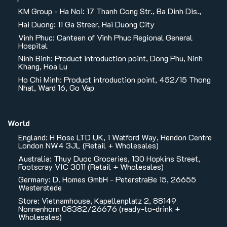
KM Group - Ha Noi: 17 Thanh Cong Str., Ba Dinh Dis.,
Hai Duong: 11 Ga Streer, Hai Duong City
Vinh Phuc: Canteen of Vinh Phuc Regional General
Hospital
Ninh Binh: Product introduction point, Dong Phu, Ninh
Khang, Hoa Lu
Ho Chi Minh: Product introduction point, 452/15 Thong
Nhat, Ward 16, Go Vap
World
England: H Rose LTD UK, 1 Watford Way, Hendon Centre
London NW4 3JL (Retail + Wholesales)
Australia: Thuy Duoc Groceries, 130 Hopkins Street,
Footscray VIC 3011 (Retail + Wholesales)
Germany: D. Homes GmbH - PeterstraBe 15, 26655
Westerstede
Store: Vietnamhouse, Kapellenplatz 2, 88149
Nonnenhorn 08382/26676 (ready-to-drink +
Wholesales)