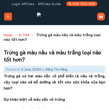
Skip
Login Affiliate
Affiliate Guide
098 7100 428
to
content
/
/
Trứng gà màu nâu và màu trắng loại
Home
K-TRA
nào tốt hơn?
Trứng gà màu nâu và màu trắng loại nào
tốt hơn?
Posted on
3 June, 2024
by
Đặng Thu Hằng
Trứng gà có hai màu sắc vỏ phổ biến là nâu và trắng,
vậy loại nào sẽ bổ dưỡng và tốt cho sức khỏe của bạn
hơn?
Sự khác biệt về màu sắc vỏ trứng