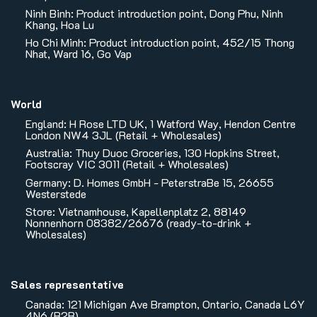
Ninh Binh: Product introduction point, Dong Phu, Ninh
Khang, Hoa Lu
Ho Chi Minh: Product introduction point, 452/15 Thong
Nhat, Ward 16, Go Vap
World
England: H Rose LTD UK, 1 Watford Way, Hendon Centre
London NW4 3JL (Retail + Wholesales)
Australia: Thuy Duoc Groceries, 130 Hopkins Street,
Footscray VIC 3011 (Retail + Wholesales)
Germany: D. Homes GmbH - PeterstraBe 15, 26655
Westerstede
Store: Vietnamhouse, Kapellenplatz 2, 88149
Nonnenhorn 08382/26676 (ready-to-drink +
Wholesales)
Sales representative
Canada: 121 Michigan Ave Brampton, Ontario, Canada L6Y
4N6 (B2B)