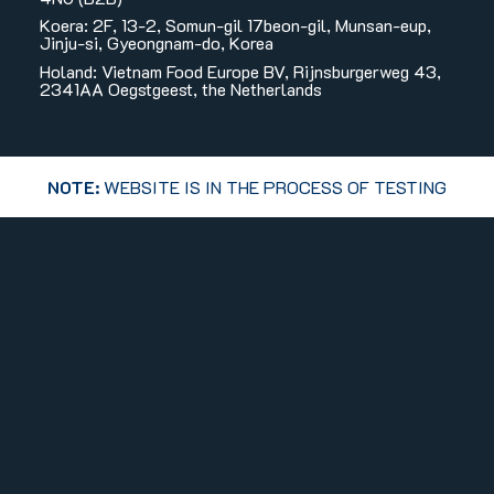
Koera: 2F, 13-2, Somun-gil 17beon-gil, Munsan-eup,
Jinju-si, Gyeongnam-do, Korea
Holand: Vietnam Food Europe BV, Rijnsburgerweg 43,
2341AA Oegstgeest, the Netherlands
NOTE:
WEBSITE IS IN THE PROCESS OF TESTING