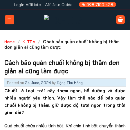
Skip
Login Affiliate
Affiliate Guide
098 7100 428
to
content
/
/
Cách bảo quản chuối không bị thâm
Home
K-TRA
đơn giản ai cũng làm được
Cách bảo quản chuối không bị thâm đơn
giản ai cũng làm được
Posted on
24 June, 2024
by
Đặng Thu Hằng
Chuối là loại trái cây thơm ngon, bổ dưỡng và được
nhiều người yêu thích. Vậy làm thế nào để bảo quản
chuối không bị thâm, giữ được độ tươi ngon trong thời
gian dài?
Quả chuối chứa nhiều tinh bột. Khi chín tinh bột chuyển thành