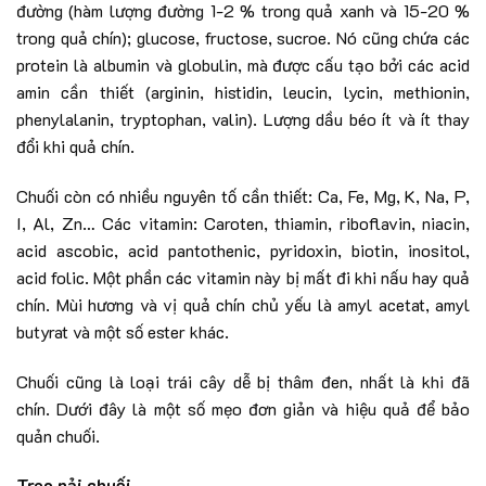
đường (hàm lượng đường 1-2 % trong quả xanh và 15-20 %
trong quả chín); glucose, fructose, sucroe. Nó cũng chứa các
protein là albumin và globulin, mà được cấu tạo bởi các acid
amin cần thiết (arginin, histidin, leucin, lycin, methionin,
phenylalanin, tryptophan, valin). Lượng dầu béo ít và ít thay
đổi khi quả chín.
Chuối còn có nhiều nguyên tố cần thiết: Ca, Fe, Mg, K, Na, P,
I, Al, Zn… Các vitamin: Caroten, thiamin, riboflavin, niacin,
acid ascobic, acid pantothenic, pyridoxin, biotin, inositol,
acid folic. Một phần các vitamin này bị mất đi khi nấu hay quả
chín. Mùi hương và vị quả chín chủ yếu là amyl acetat, amyl
butyrat và một số ester khác.
Chuối cũng là loại trái cây dễ bị thâm đen, nhất là khi đã
chín. Dưới đây là một số mẹo đơn giản và hiệu quả để bảo
quản chuối.
Treo nải chuối