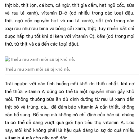
thịt bò, thịt lợn, cá bơn, cá ngừ, thịt gia cầm, hạt ngũ cốc, sữa
và rau lá xanh), vitamin B-6 (có nhiều trong các loại đậu,
thịt, ngũ cốc nguyên hạt và rau lá xanh), sắt (có trong các
loại rau như rau bina và bông cải xanh, thịt; Tuy nhiên sắt chỉ
được hấp thụ tốt khi đi kèm với vitamin C), kẽm (có trong mọi
thứ, từ thịt và cá đến các loại đậu).
Thiếu rau xanh môi sẽ bị khô nẻ.
Trái ngược với các tình huống môi khô do thiếu chất, khi cơ
thể thừa vitamin A cũng có thể là một nguyên nhân gây khô
môi. Thông thường bữa ăn đủ dinh dưỡng từ rau lá xanh đến
thịt bò và trứng, cá… đã đảm bảo vitamin A cần thiết, không
cần bổ sung. Bổ sung mà không có chỉ định của bác sĩ, chúng
ta có thể dễ dàng vượt quá giới hạn tiêu thụ vitamin A. Lúc
này, môi khô không phải là hậu quả đáng lo sợ do quá nhiều
vitamin A mà còn gây ngộ độc.