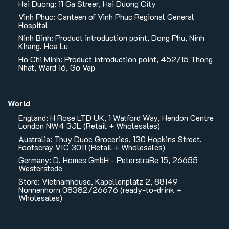
Hai Duong: 11 Ga Streer, Hai Duong City
Vinh Phuc: Canteen of Vinh Phuc Regional General
Hospital
Ninh Binh: Product introduction point, Dong Phu, Ninh
Khang, Hoa Lu
Ho Chi Minh: Product introduction point, 452/15 Thong
Nhat, Ward 16, Go Vap
World
England: H Rose LTD UK, 1 Watford Way, Hendon Centre
London NW4 3JL (Retail + Wholesales)
Australia: Thuy Duoc Groceries, 130 Hopkins Street,
Footscray VIC 3011 (Retail + Wholesales)
Germany: D. Homes GmbH - PeterstraBe 15, 26655
Westerstede
Store: Vietnamhouse, Kapellenplatz 2, 88149
Nonnenhorn 08382/26676 (ready-to-drink +
Wholesales)