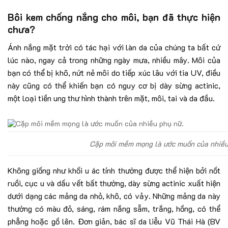
Bôi kem chống nắng cho môi, bạn đã thực hiện
chưa?
Ánh nắng mặt trời có tác hại với làn da của chúng ta bất cứ
lúc nào, ngay cả trong những ngày mưa, nhiều mây. Môi của
bạn có thể bị khô, nứt nẻ môi do tiếp xúc lâu với tia UV, điều
này cũng có thể khiến bạn có nguy cơ bị dày sừng actinic,
một loại tiền ung thư hình thành trên mặt, môi, tai và da đầu.
Cặp môi mềm mọng là ước muốn của nhiều
Không giống như khối u ác tính thường được thể hiện bởi nốt
ruồi, cục u và dấu vết bất thường, dày sừng actinic xuất hiện
dưới dạng các mảng da nhỏ, khô, có vảy. Những mảng da này
thường có màu đỏ, sáng, rám nắng sẫm, trắng, hồng, có thể
phẳng hoặc gồ lên. Đơn giản, bác sĩ da liễu Vũ Thái Hà (BV