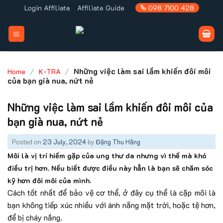
Skip
Login Affiliate
Affiliate Guide
098 7100 428
to
content
/
/
Những việc làm sai lầm khiến đôi môi
Home
K-TRA
của bạn già nua, nứt nẻ
Những việc làm sai lầm khiến đôi môi của
bạn già nua, nứt nẻ
Posted on
23 July, 2024
by
Đặng Thu Hằng
Môi là vị trí hiếm gặp của ung thư da nhưng vì thế mà khó
điều trị hơn. Nếu biết được điều này hẳn là bạn sẽ chăm sóc
kỹ hơn đôi môi của mình.
Cách tốt nhất để bảo vệ cơ thể, ở đây cụ thể là cặp môi là
bạn không tiếp xúc nhiều với ánh nắng mặt trời, hoặc tệ hơn,
để bị cháy nắng.