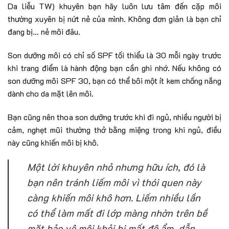
Da liễu TW) khuyên bạn hãy luôn lưu tâm đến cặp môi
thường xuyên bị nứt nẻ của mình. Không đơn giản là bạn chỉ
đang bị… nẻ môi đâu.
Son dưỡng môi có chỉ số SPF tối thiểu là 30 mỗi ngày trước
khi trang điểm là hành động bạn cần ghi nhớ. Nếu không có
son dưỡng môi SPF 30, bạn có thể bôi một ít kem chống nắng
dành cho da mặt lên môi.
Bạn cũng nên thoa son dưỡng trước khi đi ngủ, nhiều người bị
cảm, nghẹt mũi thường thở bằng miệng trong khi ngủ, điều
này cũng khiến môi bị khô.
Một lời khuyên nhỏ nhưng hữu ích, đó là
bạn nên tránh liếm môi vì thói quen này
càng khiến môi khô hơn. Liếm nhiều lần
có thể làm mất đi lớp màng nhờn trên bề
mặt bảo vệ môi khỏi bị mất độ ẩm, dẫn