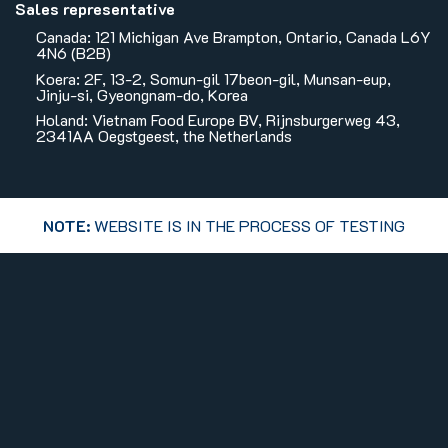
Sales representative
Canada: 121 Michigan Ave Brampton, Ontario, Canada L6Y
4N6 (B2B)
Koera: 2F, 13-2, Somun-gil 17beon-gil, Munsan-eup,
Jinju-si, Gyeongnam-do, Korea
Holand: Vietnam Food Europe BV, Rijnsburgerweg 43,
2341AA Oegstgeest, the Netherlands
NOTE:
WEBSITE IS IN THE PROCESS OF TESTING