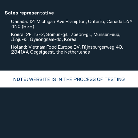
Sales representative
Canada: 121 Michigan Ave Brampton, Ontario, Canada L6Y
4N6 (B2B)
Koera: 2F, 13-2, Somun-gil 17beon-gil, Munsan-eup,
Jinju-si, Gyeongnam-do, Korea
Holand: Vietnam Food Europe BV, Rijnsburgerweg 43,
2341AA Oegstgeest, the Netherlands
NOTE:
WEBSITE IS IN THE PROCESS OF TESTING