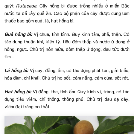
quýt
Rutaceae
. Cây hồng bì được trồng nhiều ở miền Bắc
nước ta để lấy quả ăn. Các bộ phận của cây được dùng làm
thuốc bao gồm quả, lá, hạt hồng bì.
Quả hồng bì:
Vị chua, tính bình. Quy kinh tâm, phế, thận. Có
tác dụng thuận khí, kiện tỳ, tiêu đờm thấp và nước ứ đọng ở
hông, ngực. Chủ trị nôn mửa, đờm thấp ứ đọng, đau tức dưới
tim…
Lá hồng bì:
Vị cay, đắng, ấm, có tác dụng phát tán, giải biểu,
hóa đàm, chỉ khái. Chủ trị ho sốt, cảm nắng, cảm cúm, sốt rét.
Hạt hồng bì:
Vị đắng, the, tính ấm. Quy kinh vị, tràng, có tác
dụng tiêu viêm, chỉ thống, thông phủ. Chủ trị đau dạ dày,
viêm đại tràng co thắt.