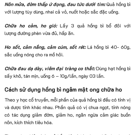
Nôn mửa, đờm thấp ứ đọng, đau tức dưới tim:
Quả hồng bì
với lượng tùy dùng, nhai cả vỏ, nuốt hoặc sắc đặc uống.
Chữa ho cảm, ho gió:
Lấy 3 quả hồng bì bổ đôi với
lượng đường phèn vừa đủ, hấp ăn.
Ho sốt, cảm nắng, cảm cúm, sốt rét:
Lá hồng bì 40- 60g,
sắc uống nóng cho ra mồ hôi.
Chữa đau dạ dày, viêm đại tràng co thắt:
Dùng hạt hồng bì
sấy khô, tán mịn, uống 6 – 10g/lần, ngày 03 lần.
Cách sử dụng hồng bì ngâm mật ong chữa ho
Theo y học cổ truyền, mỗi phần của quả hồng bì đều có tính vị
và dược tính khác nhau. Phần quả có vị chua ngọt, tính nóng
có tác dụng giảm đờm, giảm ho, ngăn ngừa cảm giác buồn
nôn, kích thích tiêu hóa.