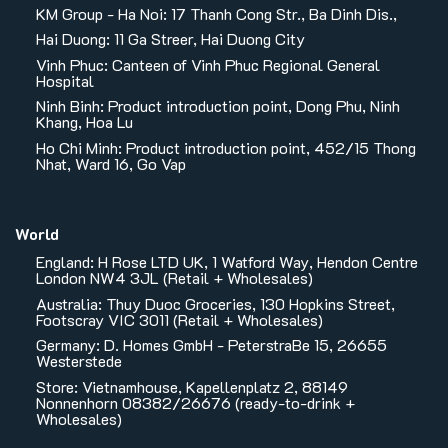
KM Group - Ha Noi: 17 Thanh Cong Str., Ba Dinh Dis.,
Hai Duong: 11 Ga Streer, Hai Duong City
Vinh Phuc: Canteen of Vinh Phuc Regional General
Hospital
Ninh Binh: Product introduction point, Dong Phu, Ninh
Khang, Hoa Lu
Ho Chi Minh: Product introduction point, 452/15 Thong
Nhat, Ward 16, Go Vap
World
England: H Rose LTD UK, 1 Watford Way, Hendon Centre
London NW4 3JL (Retail + Wholesales)
Australia: Thuy Duoc Groceries, 130 Hopkins Street,
Footscray VIC 3011 (Retail + Wholesales)
Germany: D. Homes GmbH - PeterstraBe 15, 26655
Westerstede
Store: Vietnamhouse, Kapellenplatz 2, 88149
Nonnenhorn 08382/26676 (ready-to-drink +
Wholesales)