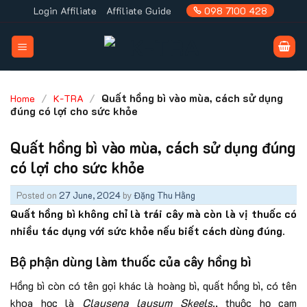
Skip
Login Affiliate
Affiliate Guide
098 7100 428
to
content
/
/
Quất hồng bì vào mùa, cách sử dụng
Home
K-TRA
đúng có lợi cho sức khỏe
Quất hồng bì vào mùa, cách sử dụng đúng
có lợi cho sức khỏe
Posted on
27 June, 2024
by
Đặng Thu Hằng
Quất hồng bì không chỉ là trái cây mà còn là vị thuốc có
nhiều tác dụng với sức khỏe nếu biết cách dùng đúng.
Bộ phận dùng làm thuốc của cây hồng bì
Hồng bì còn có tên gọi khác là hoàng bì, quất hồng bì, có tên
khoa học là
Clausena lausum Skeels
., thuộc họ cam