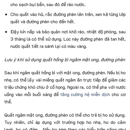
cho sạch bụi bẩn, sau đó để ráo nước.
Cho quất vào hũ, rắc đường phèn lên trên, xen kẽ từng lớp
quất và đường phèn cho đến hết.
Đậy kín nắp và bảo quản nơi khô ráo, nhiệt độ phòng, sau
3 tháng là có thể sử dụng. Lúc này đường phèn đã tan hết,
nước quất tiết ra sánh lại có màu vàng.
Lưu ý khi sử dụng quất hồng bì ngâm mật ong, đường phèn
Sau khi ngâm quất hồng bì với mật ong, đường phèn. Nếu bị ho
nhẹ, có thể lấy vài miếng quất ngâm ăn trực tiếp để giảm các
triệu chứng khó chịu ở cổ họng. Ngoài ra, có thể pha với nước
uống vào mỗi buổi sáng để
tăng cường hệ miễn dịch
cho cơ
thể.
Quất ngâm mật ong, đường phèn có thể cho trẻ bị ho sử dụng.
Tuy nhiên, chỉ áp dụng với trường hợp ho nhẹ, ho do cảm
lạnh, ho có đờm… Nếu ho kèm theo các biểu hiện nặng như