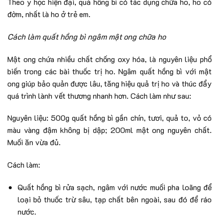
Theo y học hiện đại, quả hồng bì có tác dụng chữa ho, ho có
đờm, nhất là ho ở trẻ em.
Cách làm quất hồng bì ngâm mật ong chữa ho
Mật ong chứa nhiều chất chống oxy hóa, là nguyên liệu phổ
biến trong các bài thuốc trị ho. Ngâm quất hồng bì với mật
ong giúp bảo quản được lâu, tăng hiệu quả trị ho và thúc đẩy
quá trình lành vết thương nhanh hơn. Cách làm như sau:
Nguyên liệu: 500g quất hồng bì gần chín, tươi, quả to, vỏ có
màu vàng đậm không bị dập; 200ml mật ong nguyên chất.
Muối ăn vừa đủ.
Cách làm:
Quất hồng bì rửa sạch, ngâm với nước muối pha loãng để
loại bỏ thuốc trừ sâu, tạp chất bên ngoài, sau đó để ráo
nước.