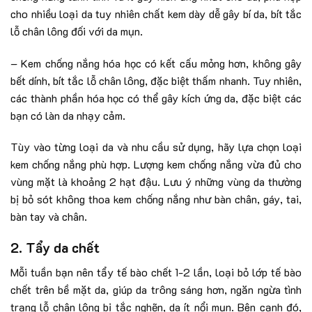
cho nhiều loại da tuy nhiên chất kem dày dễ gây bí da, bít tắc
lỗ chân lông đối với da mụn.
– Kem chống nắng hóa học có kết cấu mỏng hơn, không gây
bết dính, bít tắc lỗ chân lông, đặc biệt thấm nhanh. Tuy nhiên,
các thành phần hóa học có thể gây kích ứng da, đặc biệt các
bạn có làn da nhạy cảm.
Tùy vào từng loại da và nhu cầu sử dụng, hãy lựa chọn loại
kem chống nắng phù hợp. Lượng kem chống nắng vừa đủ cho
vùng mặt là khoảng 2 hạt đậu. Lưu ý những vùng da thường
bị bỏ sót không thoa kem chống nắng như bàn chân, gáy, tai,
bàn tay và chân.
2. Tẩy da chết
Mỗi tuần bạn nên tẩy tế bào chết 1-2 lần, loại bỏ lớp tế bào
chết trên bề mặt da, giúp da trông sáng hơn, ngăn ngừa tình
trạng lỗ chân lông bị tắc nghẽn, da ít nổi mụn. Bên cạnh đó,