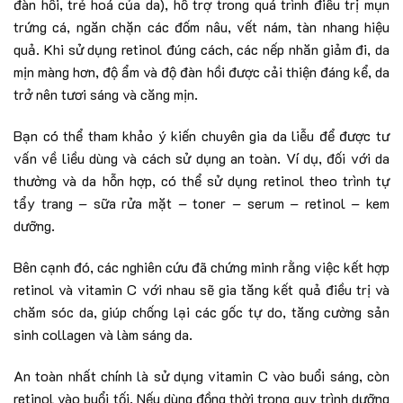
đàn hồi, trẻ hoá của da), hỗ trợ trong quá trình điều trị mụn
trứng cá, ngăn chặn các đốm nâu, vết nám, tàn nhang hiệu
quả. Khi sử dụng retinol đúng cách, các nếp nhăn giảm đi, da
mịn màng hơn, độ ẩm và độ đàn hồi được cải thiện đáng kể, da
trở nên tươi sáng và căng mịn.
Bạn có thể tham khảo ý kiến chuyên gia da liễu để được tư
vấn về liều dùng và cách sử dụng an toàn. Ví dụ, đối với da
thường và da hỗn hợp, có thể sử dụng retinol theo trình tự
tẩy trang – sữa rửa mặt – toner – serum – retinol – kem
dưỡng.
Bên cạnh đó, các nghiên cứu đã chứng minh rằng việc kết hợp
retinol và vitamin C với nhau sẽ gia tăng kết quả điều trị và
chăm sóc da, giúp chống lại các gốc tự do, tăng cường sản
sinh collagen và làm sáng da.
An toàn nhất chính là sử dụng vitamin C vào buổi sáng, còn
retinol vào buổi tối. Nếu dùng đồng thời trong quy trình dưỡng