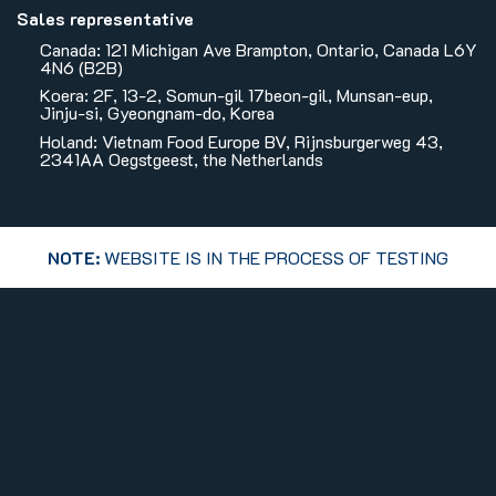
Sales representative
Canada: 121 Michigan Ave Brampton, Ontario, Canada L6Y
4N6 (B2B)
Koera: 2F, 13-2, Somun-gil 17beon-gil, Munsan-eup,
Jinju-si, Gyeongnam-do, Korea
Holand: Vietnam Food Europe BV, Rijnsburgerweg 43,
2341AA Oegstgeest, the Netherlands
NOTE:
WEBSITE IS IN THE PROCESS OF TESTING