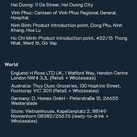
Hai Duong: 11 Ga Streer, Hai Duong City
Vinh Phuc: Canteen of Vinh Phuc Regional General
Hospital
Ninh Binh: Product introduction point, Dong Phu, Ninh
Khang, Hoa Lu
Ho Chi Minh: Product introduction point, 452/15 Thong
Nhat, Ward 16, Go Vap
World
England: H Rose LTD UK, 1 Watford Way, Hendon Centre
London NW4 3JL (Retail + Wholesales)
Australia: Thuy Duoc Groceries, 130 Hopkins Street,
Footscray VIC 3011 (Retail + Wholesales)
Germany: D. Homes GmbH - PeterstraBe 15, 26655
Westerstede
Store: Vietnamhouse, Kapellenplatz 2, 88149
Nonnenhorn 08382/26676 (ready-to-drink +
Wholesales)