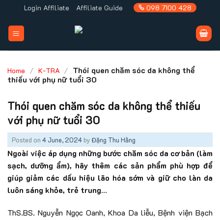
Skip
Login Affiliate
Affiliate Guide
098 7100 428
to
content
/
/
Thói quen chăm sóc da không thể
Home
K-TRA
thiếu với phụ nữ tuổi 30
Thói quen chăm sóc da không thể thiếu
với phụ nữ tuổi 30
Posted on
4 June, 2024
by
Đặng Thu Hằng
Ngoài việc áp dụng những bước chăm sóc da cơ bản (làm
sạch, dưỡng ẩm), hãy thêm các sản phẩm phù hợp để
giúp giảm các dấu hiệu lão hóa sớm và giữ cho làn da
luôn sáng khỏe, trẻ trung…
ThS.BS. Nguyễn Ngọc Oanh, Khoa Da liễu, Bệnh viện Bạch