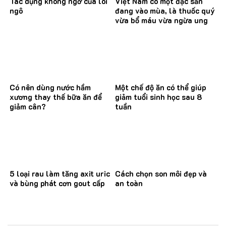
Tác dụng không ngờ của lõi
Việt Nam có một đặc sản
ngô
đang vào mùa, là thuốc quý
vừa bổ máu vừa ngừa ung
thư
Có nên dùng nước hầm
Một chế độ ăn có thể giúp
xương thay thế bữa ăn để
giảm tuổi sinh học sau 8
giảm cân?
tuần
5 loại rau làm tăng axit uric
Cách chọn son môi đẹp và
và bùng phát cơn gout cấp
an toàn