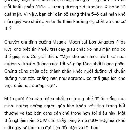
mỗi khẩu phần 100g – tương đương với khoảng 9 hoặc 10
quả mận. Vì vậy, bạn chỉ cần bổ sung thêm 5-6 quả mận khô
mỗi ngày vào chế độ ăn là đã thêm khoảng 4g chất xơ cho cơ
thể.
Chuyên gia dinh dưỡng Maggie Moon tại Los Angeles (Hoa
Kỳ), cho biết ăn nhiều trái cây giàu chất xơ như mận khô có
thể giúp ích. Cô giải thích: “Mận khô có nhiều chất xơ nuôi
dưỡng vi khuẩn đường ruột tốt và giúp tăng khối lượng phân.
Chúng cũng chứa các thành phần khác nuôi dưỡng vi khuẩn
đường ruột tốt, chẳng hạn như sorbitol, có thể giúp ích cho
việc điều hòa đường ruột”.
Mọi người đều cần nhiều chất xơ trong chế độ ăn uống của
mình, nhưng những người gặp khó khăn với tình trạng bất
thường và táo bón càng cần chú trọng hơn tới điều này. Một
thử nghiệm năm 2019 cho thấy rằng ăn từ 80-120g mận khô
mỗi ngày sẽ làm bạn đại tiện đều đặn và tốt hơn.