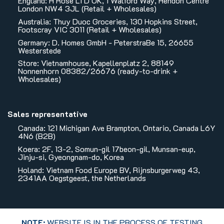
England: H Rose LTD UK, 1 Watford Way, Hendon Centre
London NW4 3JL (Retail + Wholesales)
Australia: Thuy Duoc Groceries, 130 Hopkins Street,
Footscray VIC 3011 (Retail + Wholesales)
Germany: D. Homes GmbH - PeterstraBe 15, 26655
Westerstede
Store: Vietnamhouse, Kapellenplatz 2, 88149
Nonnenhorn 08382/26676 (ready-to-drink +
Wholesales)
Sales representative
Canada: 121 Michigan Ave Brampton, Ontario, Canada L6Y
4N6 (B2B)
Koera: 2F, 13-2, Somun-gil 17beon-gil, Munsan-eup,
Jinju-si, Gyeongnam-do, Korea
Holand: Vietnam Food Europe BV, Rijnsburgerweg 43,
2341AA Oegstgeest, the Netherlands
NOTE:
WEBSITE IS IN THE PROCESS OF TESTING