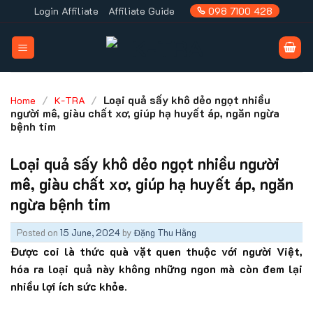
Skip
Login Affiliate
Affiliate Guide
098 7100 428
to
content
/
/
Loại quả sấy khô dẻo ngọt nhiều
Home
K-TRA
người mê, giàu chất xơ, giúp hạ huyết áp, ngăn ngừa
bệnh tim
Loại quả sấy khô dẻo ngọt nhiều người
mê, giàu chất xơ, giúp hạ huyết áp, ngăn
ngừa bệnh tim
Posted on
15 June, 2024
by
Đặng Thu Hằng
Được coi là thức quà vặt quen thuộc với người Việt,
hóa ra loại quả này không những ngon mà còn đem lại
nhiều lợi ích sức khỏe.