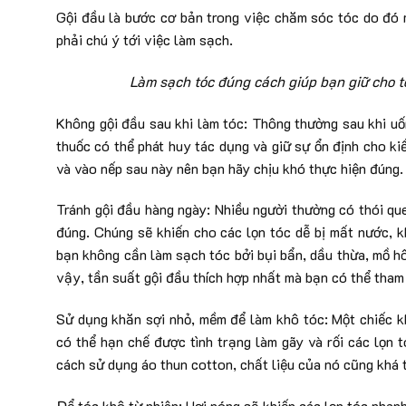
Gội đầu là bước cơ bản trong việc chăm sóc tóc do đó m
phải chú ý tới việc làm sạch.
Làm sạch tóc đúng cách giúp bạn giữ cho tó
Không gội đầu sau khi làm tóc: Thông thường sau khi u
thuốc có thể phát huy tác dụng và giữ sự ổn định cho k
và vào nếp sau này nên bạn hãy chịu khó thực hiện đúng.
Tránh gội đầu hàng ngày: Nhiều người thường có thói qu
đúng. Chúng sẽ khiến cho các lọn tóc dễ bị mất nước, k
bạn không cần làm sạch tóc bởi bụi bẩn, dầu thừa, mồ hô
vậy, tần suất gội đầu thích hợp nhất mà bạn có thể tham 
Sử dụng khăn sợi nhỏ, mềm để làm khô tóc: Một chiếc k
có thể hạn chế được tình trạng làm gãy và rối các lọn 
cách sử dụng áo thun cotton, chất liệu của nó cũng khá t
Để tóc khô từ nhiên: Hơi nóng sẽ khiến các lọn tóc nhanh