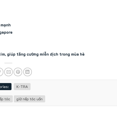
c mạnh
ngapore
tim, giúp tăng cường miễn dịch trong mùa hè
ries:
K-TRA
ếp tóc
giữ nếp tóc uốn