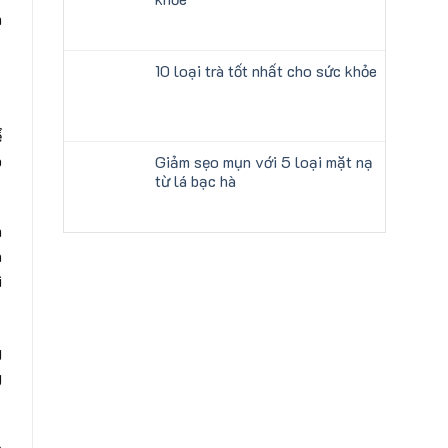
n
10 loại trà tốt nhất cho sức khỏe
ể
p
Giảm sẹo mụn với 5 loại mặt nạ
từ lá bạc hà
n
à
ì
g
g
à