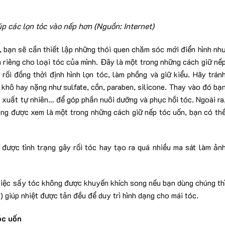
p các lọn tóc vào nếp hơn (Nguồn: Internet)
, bạn sẽ cần thiết lập những thói quen chăm sóc mới điển hình nh
riêng cho loại tóc của mình. Đây là một trong những cách giữ nế
rối đồng thời định hình lọn tóc, làm phồng và giữ kiểu. Hãy trán
khô hay nặng như sulfate, cồn, paraben, silicone. Thay vào đó bạ
ết xuất tự nhiên… để góp phần nuôi dưỡng và phục hồi tóc. Ngoài ra
ng được xem là một trong những cách giữ nếp tóc uốn, bạn có th
được tình trạng gây rối tóc hay tạo ra quá nhiều ma sát làm ản
iệc sấy tóc không được khuyến khích song nếu bạn dùng chúng th
 giúp nhiệt được tản đều để duy trì hình dạng cho mái tóc.
óc uốn