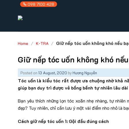
Skip
098 7100 428
to
content
/
/
Giữ nếp tóc uốn không khó nếu bạ
Home
K-TRA
Giữ nếp tóc uốn không khó nếu
Posted on
13 August, 2020
by
Hương Nguyễn
Tóc uốn là kiểu tóc rất được ưa chuộng nhờ khả n
giúp bạn duy trì được vẻ bồng bềnh tự nhiên lâu dài
Bạn yêu thích những lọn tóc xoăn nhẹ nhàng, tự nhiên n
đẹp? Tuy nhiên, chỉ cần lưu ý một vài điểm nho nhỏ là bạ
Cách giữ nếp tóc uốn 1: Gội đầu đúng cách