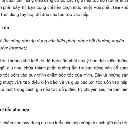
n phải sấy thì bạn cũng chỉ nên chọn mức nhiệt vừa phải, làm kh
hời dùng tay bóp để đưa các lọn tóc vào nếp.
o tóc
ộ ẩm cũng như áp dụng các biện pháp phục hồi thường xuyên
uồn: Internet)
i tóc thường khá khô do đó bạn cần phải chú ý hơn đến việc dưỡn
gội dịu nhẹ, chứa thành phần dưỡng ẩm thì bạn cũng nên bổ sun
o tóc uốn) vào quy trình chăm sóc tóc của mình. Đây là những sả
 mượt vừa tạo điều kiện bảo vệ và giúp các lọn tóc uốn vào nếp
 là một trong cách giữ nếp tóc uốn, điều trị chuyên sâu mà bạn nê
o kiểu phù hợp
m chăm sóc hay dụng cụ tạo kiểu phù hợp cũng là cách giữ nếp tó