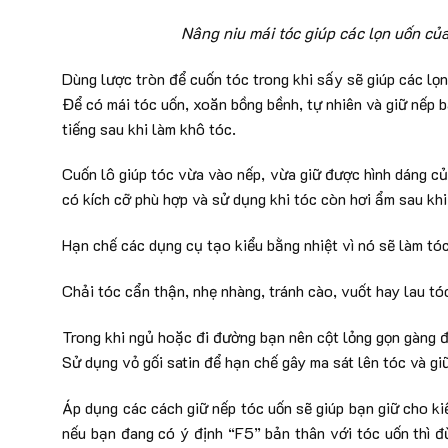
Nâng niu mái tóc giúp các lọn uốn của
Dùng lược tròn để cuốn tóc trong khi sấy sẽ giúp các lọn
Để có mái tóc uốn, xoăn bồng bềnh, tự nhiên và giữ nếp b
tiếng sau khi làm khô tóc.
Cuốn lô giúp tóc vừa vào nếp, vừa giữ được hình dáng của
có kích cỡ phù hợp và sử dụng khi tóc còn hơi ẩm sau khi
Hạn chế các dụng cụ tạo kiểu bằng nhiệt vì nó sẽ làm tóc
Chải tóc cẩn thận, nhẹ nhàng, tránh cào, vuốt hay lau tó
Trong khi ngủ hoặc đi đường bạn nên cột lỏng gọn gàng đ
Sử dụng vỏ gối satin để hạn chế gây ma sát lên tóc và g
Áp dụng các cách giữ nếp tóc uốn sẽ giúp bạn giữ cho ki
nếu bạn đang có ý định “F5” bản thân với tóc uốn thì đ