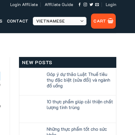
Login Affiliate
Affiliate Guide
Login
S
CONTACT
CART
NEW POSTS
Góp ý dự thảo Luật Thuế tiêu
thụ đặc biệt (sửa đổi) và ngành
ẽ
đồ uống
10 thực phẩm giúp cải thiện chất
à
lượng tinh trùng
Những thực phẩm tốt cho sức
khỏe