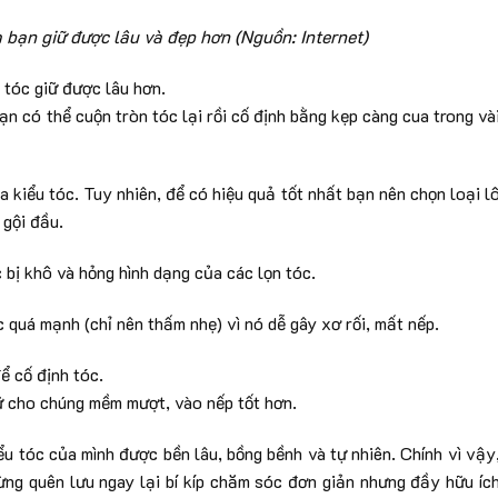
 bạn giữ được lâu và đẹp hơn (Nguồn: Internet)
 tóc giữ được lâu hơn.
ạn có thể cuộn tròn tóc lại rồi cố định bằng kẹp càng cua trong và
 kiểu tóc. Tuy nhiên, để có hiệu quả tốt nhất bạn nên chọn loại l
 gội đầu.
 bị khô và hỏng hình dạng của các lọn tóc.
c quá mạnh (chỉ nên thấm nhẹ) vì nó dễ gây xơ rối, mất nếp.
ể cố định tóc.
iữ cho chúng mềm mượt, vào nếp tốt hơn.
ểu tóc của mình được bền lâu, bồng bềnh và tự nhiên. Chính vì vậy
ừng quên lưu ngay lại bí kíp chăm sóc đơn giản nhưng đầy hữu íc