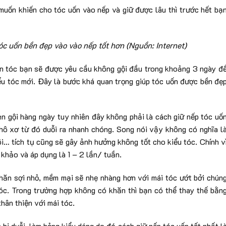
uốn khiến cho tóc uốn vào nếp và giữ được lâu thì trước hết bạ
c uốn bền đẹp vào vào nếp tốt hơn (Nguồn: Internet)
ốn tóc bạn sẽ được yêu cầu không gội đầu trong khoảng 3 ngày đ
iểu tóc mới. Đây là bước khá quan trọng giúp tóc uốn được bền đẹ
en gội hàng ngày tuy nhiên đây không phải là cách giữ nếp tóc uố
hô xơ từ đó duỗi ra nhanh chóng. Song nói vậy không có nghĩa l
i… tích tụ cũng sẽ gây ảnh hưởng không tốt cho kiểu tóc. Chính v
khảo và áp dụng là 1 – 2 lần/ tuần.
hăn sợi nhỏ, mềm mại sẽ nhẹ nhàng hơn với mái tóc ướt bởi chún
tóc. Trong trường hợp không có khăn thì bạn có thể thay thế bằn
hân thiện với mái tóc.
 bị duỗi, làm hỏng kiểu dáng do đó cách giữ nếp tóc uốn tốt nhất l