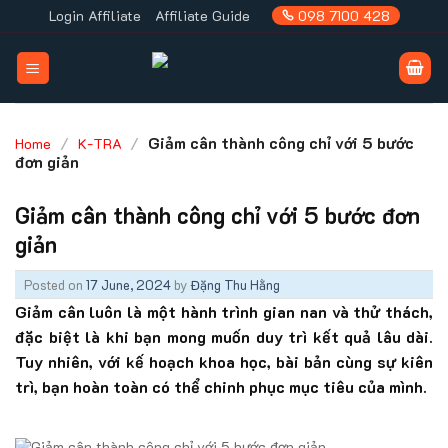
Skip
Login Affiliate
Affiliate Guide
098 7100 428
to
content
/
/
Giảm cân thành công chỉ với 5 bước
Home
K-TRA
đơn giản
Giảm cân thành công chỉ với 5 bước đơn
giản
Posted on
17 June, 2024
by
Đặng Thu Hằng
Giảm cân luôn là một hành trình gian nan và thử thách,
đặc biệt là khi bạn mong muốn duy trì kết quả lâu dài.
Tuy nhiên, với kế hoạch khoa học, bài bản cùng sự kiên
trì, bạn hoàn toàn có thể chinh phục mục tiêu của mình.