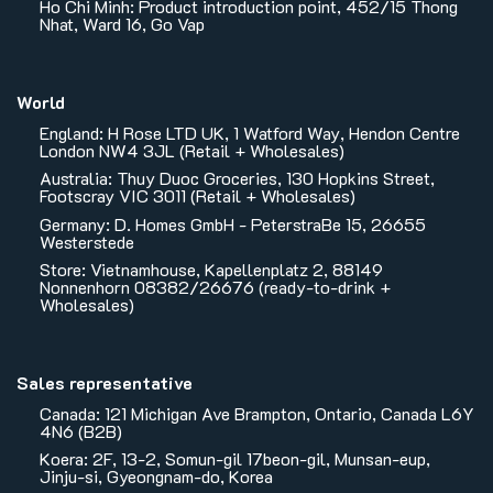
Ho Chi Minh: Product introduction point, 452/15 Thong
Nhat, Ward 16, Go Vap
World
England: H Rose LTD UK, 1 Watford Way, Hendon Centre
London NW4 3JL (Retail + Wholesales)
Australia: Thuy Duoc Groceries, 130 Hopkins Street,
Footscray VIC 3011 (Retail + Wholesales)
Germany: D. Homes GmbH - PeterstraBe 15, 26655
Westerstede
Store: Vietnamhouse, Kapellenplatz 2, 88149
Nonnenhorn 08382/26676 (ready-to-drink +
Wholesales)
Sales representative
Canada: 121 Michigan Ave Brampton, Ontario, Canada L6Y
4N6 (B2B)
Koera: 2F, 13-2, Somun-gil 17beon-gil, Munsan-eup,
Jinju-si, Gyeongnam-do, Korea