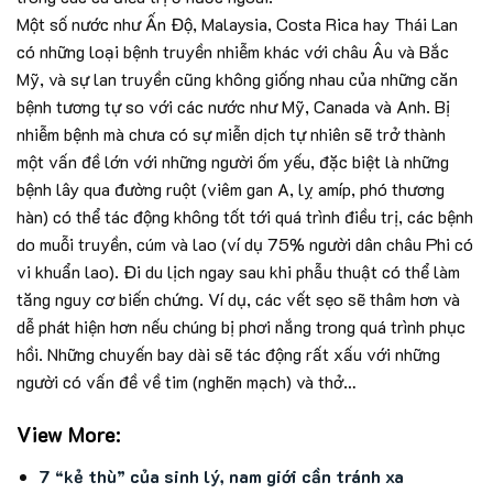
Một số nước như Ấn Độ, Malaysia, Costa Rica hay Thái Lan
có những loại bệnh truyền nhiễm khác với châu Âu và Bắc
Mỹ, và sự lan truyền cũng không giống nhau của những căn
bệnh tương tự so với các nước như Mỹ, Canada và Anh. Bị
nhiễm bệnh mà chưa có sự miễn dịch tự nhiên sẽ trở thành
một vấn đề lớn với những người ốm yếu, đặc biệt là những
bệnh lây qua đường ruột (viêm gan A, lỵ amíp, phó thương
hàn) có thể tác động không tốt tới quá trình điều trị, các bệnh
do muỗi truyền, cúm và lao (ví dụ 75% người dân châu Phi có
vi khuẩn lao). Đi du lịch ngay sau khi phẫu thuật có thể làm
tăng nguy cơ biến chứng. Ví dụ, các vết sẹo sẽ thâm hơn và
dễ phát hiện hơn nếu chúng bị phơi nắng trong quá trình phục
hồi. Những chuyến bay dài sẽ tác động rất xấu với những
người có vấn đề về tim (nghẽn mạch) và thở…
View More:
7 “kẻ thù” của sinh lý, nam giới cần tránh xa