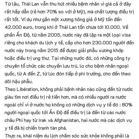
Từ lâu, Thái Lan vẫn thu hút nhiều bệnh nhân vì giá cả ở đây
rất hấp dẫn (rẻ hơn 70% so với ở Mỹ), mà chất lượng điều trị
rất tốt. Ví dụ như gắn một xương hông giả ở Mỹ tốn đến
42.000 euro, trong khi ở Thái Lan tốn chưa tới 10.000. Về
phần Ấn Độ, từ năm 2005, nước này đã lập ra một loại visa
riêng cho khách du lịch y tế, cấp cho hơn 230.000 người đến
nước này trong năm 2015 để được giải phẫu xương khớp
hoặc điều trị ung thư. Tại những nước đó, có những công ty
chuyên tổ chức các chuyến lưu trú, lo cho bệnh nhân ngoại
quốc, từ A đến Z, từ lúc đón tiếp ở phi trường, cho đến theo
dõi hậu phẫu.
Theo Libération, không phải bệnh nhân nào cũng đến từ nước
giàu tìm nơi điều trị rẻ tiền hơn, mà có nhiều người ra nước
ngoài chỉ vì ở nước họ không có những dịch vụ y tế đó : 80%
người ngoại quốc tới Ấn Độ để điều trị là đến từ các nước
châu Phi hay từ Irak và Afghanistan, hai nước mà các dịch vụ
y tế đã bị chiến tranh tàn phá.
Thực ra, khái niệm du lịch chăm sóc sức khỏe không phải là