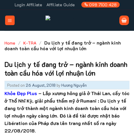
Skip
Login Affiliate
Affiliate Guide
098 7100 428
to
content
/
/
Du lịch y tế đang trở – ngành kinh
Home
K-TRA
doanh toàn cầu hóa với lợi nhuận lớn
Du lịch y tế đang trở – ngành kinh doanh
toàn cầu hóa với lợi nhuận lớn
Posted on
26 August, 2018
by
Hương Nguyễn
Khỏe Đẹp Plus
– Lắp xương hông giả ở Thái Lan, cấy tóc
ở Thổ Nhĩ Kỳ, giải phẩu thẩm mỹ ở Rumani : Du lịch y tế
đang trở thành một ngành kinh doanh toàn cầu hóa với
lợi nhuận ngày càng lớn. Đó là đề tài được nhật báo
Libération của Pháp đưa lên trang nhất số ra ngày
22/08/2018.