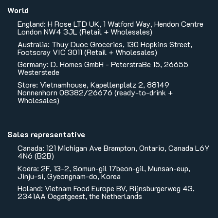
World
England: H Rose LTD UK, 1 Watford Way, Hendon Centre
London NW4 3JL (Retail + Wholesales)
Australia: Thuy Duoc Groceries, 130 Hopkins Street,
Footscray VIC 3011 (Retail + Wholesales)
Germany: D. Homes GmbH - PeterstraBe 15, 26655
Westerstede
Store: Vietnamhouse, Kapellenplatz 2, 88149
Nonnenhorn 08382/26676 (ready-to-drink +
Wholesales)
Sales representative
Canada: 121 Michigan Ave Brampton, Ontario, Canada L6Y
4N6 (B2B)
Koera: 2F, 13-2, Somun-gil 17beon-gil, Munsan-eup,
Jinju-si, Gyeongnam-do, Korea
Holand: Vietnam Food Europe BV, Rijnsburgerweg 43,
2341AA Oegstgeest, the Netherlands