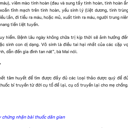
a máu), viêm mào tinh hoàn (đau và sung tấy tinh hoàn, tinh hoàn ẩ
xoắn tĩnh mạch trên tinh hoàn, yếu sinh lý (liệt dương, tinh trùn
hiều lần, đi tiểu ra máu, hoặc mủ, xuất tinh ra máu, người trung niê
nang tiền liệt tuyến.
uy hiểm. Bệnh lâu ngày không chữa trị kịp thời sẽ ảnh hưởng đế
ặc sinh con dị dạng. Vô sinh là điều tai hại nhất của các cặp v
h, dẫn đến gia đình tan nát”, bà Mai nói.
”
c hết tâm huyết để tìm được đầy đủ các loại thảo dược quý để đ
huốc bí truyền từ đời cụ tổ để lại, cụ cố truyền lại cho mẹ chồng
y chứng nhận bài thuốc dân gian