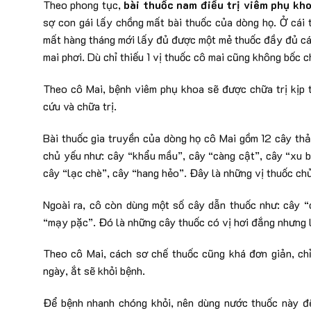
Theo phong tục,
bài thuốc nam điều trị viêm phụ kh
sợ con gái lấy chồng mất bài thuốc của dòng họ. Ở cái 
mất hàng tháng mới lấy đủ được một mẻ thuốc đầy đủ các
mai phơi. Dù chỉ thiếu 1 vị thuốc cô mai cũng không bốc c
Theo cô Mai, bệnh viêm phụ khoa sẽ được chữa trị kịp t
cứu và chữa trị.
Bài thuốc gia truyền của dòng họ cô Mai gồm 12 cây thả
chủ yếu như: cây “khẩu mầu”, cây “càng cật”, cây “xu b
cây “lạc chè”, cây “hang hẻo”. Đây là những vị thuốc chủ
Ngoài ra, cô còn dùng một số cây dẫn thuốc như: cây “
“mạy pặc”. Đó là những cây thuốc có vị hơi đắng nhưng lạ
Theo cô Mai, cách sơ chế thuốc cũng khá đơn giản, ch
ngày, ắt sẽ khỏi bệnh.
Để bệnh nhanh chóng khỏi, nên dùng nước thuốc này để