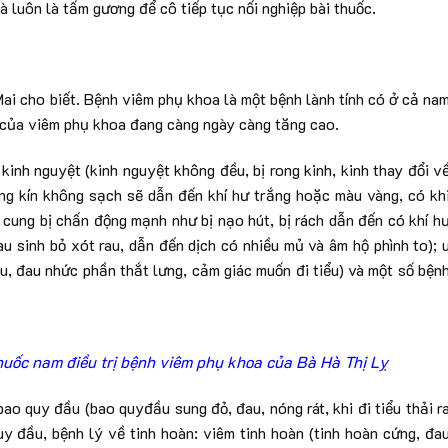
à luôn là tấm gương để cô tiếp tục nối nghiệp bài thuốc.
Mai cho biết. Bệnh viêm phụ khoa là một bệnh lành tính có ở cả na
g của viêm phụ khoa đang càng ngày càng tăng cao.
inh nguyệt (kinh nguyệt không đều, bị rong kinh, kinh thay đổi v
ng kín không sạch sẽ dẫn đến khí hư trắng hoặc màu vàng, có kh
 cung bị chấn động mạnh như bị nạo hút, bị rách dẫn đến có khí h
au sinh bỏ xót rau, dẫn đến dịch có nhiều mủ và âm hộ phình to); 
ều, đau nhức phần thắt lưng, cảm giác muốn đi tiểu) và một số bện
huốc nam điều trị bệnh viêm phụ khoa của Bà Hà Thị Lỵ
o quy đầu (bao quyđầu sung đỏ, đau, nóng rát, khi đi tiểu thải r
uy đầu, bệnh lý về tinh hoàn: viêm tinh hoàn (tinh hoàn cứng, đa