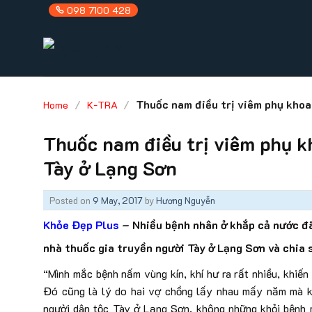
Skip
098 7100 428
to
content
/
/
Thuốc nam điều trị viêm phụ khoa
Home
K-TRA
Thuốc nam điều trị viêm phụ k
Tày ở Lạng Sơn
Posted on
9 May, 2017
by
Hương Nguyễn
Khỏe Đẹp Plus
– Nhiều bệnh nhân ở khắp cả nước đã
nhà thuốc gia truyền người Tày ở Lạng Sơn và chia s
“Mình mắc bệnh nấm vùng kín, khí hư ra rất nhiều, khiến 
Đó cũng là lý do hai vợ chồng lấy nhau mấy năm mà k
người dân tộc Tày ở Lạng Sơn, không những khỏi bệnh m