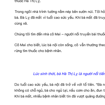
thuốc Hà Thị Lỵ.
Trong ngôi nhà trình tường nằm nép bên sườn núi. Tôi hỏ
bà. Bà Lỵ đã mất vì tuổi cao sức yếu. Khi bà mất đã truy
cùng xã.
Chúng tôi tìm đến nhà cô Mai – người nối truyền bài thu
Cô Mai cho biết, lúc bà nội còn sống, cô vẫn thường theo
rừng tìm thuốc cho bệnh nhân.
Lúc sinh thời, bà Hà Thị Lỵ là người nổi ti
Do tuổi cao sức yếu, bà nội đã trở về với tổ tiên. “Bà
không có chỗ ngủ, bà cho ngủ lại, nấu cơm cho ăn, đun 
Khi bà mất, nhiều bệnh nhân biết tin đã vượt quãng đường