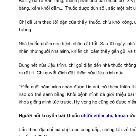
Bà Lỵ đã tư vấn rằng, thành phần của bài thuốc có 12 vị
bằng, xẩm khối đăm… Thuốc được đun sôi, sắc một bát u
Chị đã làm theo lời dặn của thầy thuốc, chịu khó xông, 
tượng.
Nhà thuốc chăm sóc bệnh nhân rất tốt. Sau 10 ngày, nhà
nhân như người nhà mình, khiến chị cảm thấy gần gũi và t
Dùng hết nửa liệu trình, chị gọi điện đến nhà thuốc thôn
ra rất ít. Chị quyết định đặt thêm nửa liệu trình nữa.
“Đến cuối năm, mình nhận được tin vui, có thêm thiên t
nào có thể sánh bằng. Khỏi bệnh mình đã giới thiệu bà
khoa giống mình lúc trước. Hy vọng họ cũng có được niềm
Người nối truyền bài thuốc
chữa viêm phụ khoa
nức
Lần theo địa chỉ mà chị Loan cung cấp, chúng tôi về th