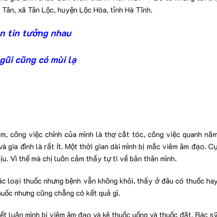
Tân, xã Tân Lộc, huyện Lộc Hòa, tỉnh Hà Tĩnh.
n tin tưởng nhau
gũi cũng có mùi lạ
ăm, công việc chính của mình là thợ cắt tóc, công việc quanh nă
à gia đình là rất ít. Một thời gian dài mình bị mắc viêm âm đạo. C
ịu. Vì thế mà chị luôn cảm thấy tự ti về bản thân mình.
các loại thuốc nhưng bệnh vẫn không khỏi, thấy ở đâu có thuốc ha
thuốc nhưng cũng chẳng có kết quả gì.
t luận mình bị viêm âm đạo và kê thuốc uống và thuốc đặt. Bác s