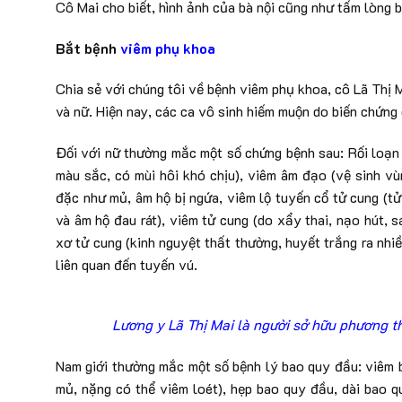
Cô Mai cho biết, hình ảnh của bà nội cũng như tấm lòng b
Bắt bệnh
viêm phụ khoa
Chia sẻ với chúng tôi về bệnh viêm phụ khoa, cô Lã Thị 
và nữ. Hiện nay, các ca vô sinh hiếm muộn do biến chứn
Đối với nữ thường mắc một số chứng bệnh sau: Rối loạn k
màu sắc, có mùi hôi khó chịu), viêm âm đạo (vệ sinh vù
đặc như mủ, âm hộ bị ngứa, viêm lộ tuyến cổ tử cung (tử
và âm hộ đau rát), viêm tử cung (do xẩy thai, nạo hút, s
xơ tử cung (kinh nguyệt thất thường, huyết trắng ra nhi
liên quan đến tuyến vú.
Lương y Lã Thị Mai là người sở hữu phương t
Nam giới thường mắc một số bệnh lý bao quy đầu: viêm ba
mủ, nặng có thể viêm loét), hẹp bao quy đầu, dài bao q