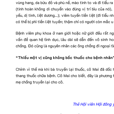
vùng hang, da bừu đỏ và phù nề, mào tinh to và đi tiểu r
(tinh hoàn không di chuyển vào đúng vị trí bìu của nó), 
yếu, dị tinh, liệt dương…); viêm tuyến tiền liệt (đi tiểu n
có thể bị phì tiền liệt tuyến; thậm chí có người còn mắc u 
Bệnh viêm phụ khoa ở nam giới hoặc nữ giới đều rất ng
vấn đề quan hệ tình dục, lâu dài sẽ dẫn đến vô sinh ho
chồng. Đó cũng là nguyên nhân các ông chồng đi ngoại tìn
“Thiếu một vị cũng không bốc thuốc cho bệnh nhân
Chính vì thế mà khi bà truyền lại thuốc, cô Mai đã dố
thang thuốc chữa bệnh. Cô Mai cho biết, đây là phương t
mẹ chồng truyền lại cho cô.
Thẻ Hội viên Hội đông 