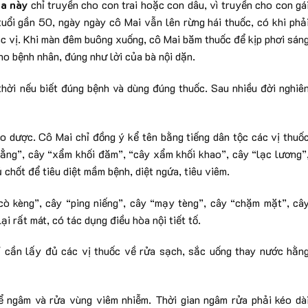
oa này
chỉ truyền cho con trai hoặc con dâu, vì truyền cho con gá
tuổi gần 50, ngày ngày cô Mai vẫn lên rừng hái thuốc, có khi phả
 vị. Khi màn đêm buông xuống, cô Mai băm thuốc để kịp phơi sán
ho bệnh nhân, đúng như lời của bà nội dặn.
hời nếu biết đúng bệnh và dùng đúng thuốc. Sau nhiều đời nghiê
o dược. Cô Mai chỉ đồng ý kể tên bằng tiếng dân tộc các vị thuố
ẳng”, cây “xẩm khối đăm”, “cây xẩm khối khao”, cây “lạc lương”
 chốt để tiêu diệt mầm bệnh, diệt ngứa, tiêu viêm.
cò kèng”, cây “ping niếng”, cây “mạy tèng”, cây “chặm mặt”, câ
i rất mát, có tác dụng điều hòa nội tiết tố.
ỉ cần lấy đủ các vị thuốc về rửa sạch, sắc uống thay nước hằn
 ngâm và rửa vùng viêm nhiễm. Thời gian ngâm rửa phải kéo dà