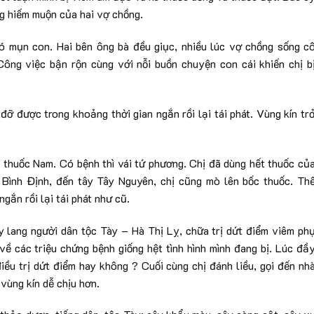
ng hiếm muộn của hai vợ chồng.
 mụn con. Hai bên ông bà đều giục, nhiều lúc vợ chồng sống c
ông việc bận rộn cùng với nỗi buồn chuyện con cái khiến chị b
ỡ được trong khoảng thời gian ngắn rồi lại tái phát. Vùng kín tr
 thuốc Nam. Có bệnh thì vái tứ phương. Chị đã dùng hết thuốc củ
 Bình Định, đến tây Tây Nguyên, chị cũng mò lên bốc thuốc. Th
gắn rồi lại tái phát như cũ.
ầy lang người dân tộc Tày – Hà Thị Lỵ, chữa trị dứt điểm viêm ph
về các triệu chứng bệnh giống hệt tình hình mình đang bị. Lúc đầ
iều trị dứt điểm hay không ? Cuối cùng chị đánh liều, gọi đến nh
vùng kín dễ chịu hơn.