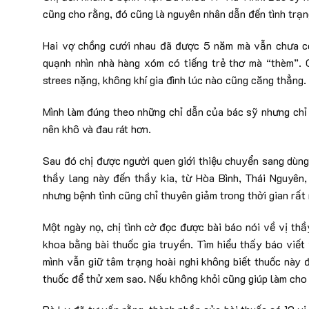
cũng cho rằng, đó cũng là nguyên nhân dẫn đến tình trạ
Hai vợ chồng cưới nhau đã được 5 năm mà vẫn chưa có
quạnh nhìn nhà hàng xóm có tiếng trẻ thơ mà “thèm”. C
strees nặng, không khí gia đình lúc nào cũng căng thẳng.
Mình làm đúng theo những chỉ dẫn của bác sỹ nhưng chỉ đ
nên khô và đau rát hơn.
Sau đó chị được người quen giới thiệu chuyển sang dùng
thầy lang này đến thầy kia, từ Hòa Bình, Thái Nguyên,
nhưng bệnh tình cũng chỉ thuyên giảm trong thời gian rất n
Một ngày nọ, chị tình cờ đọc được bài báo nói về vị th
khoa bằng bài thuốc gia truyền. Tìm hiểu thấy báo viết 
mình vẫn giữ tâm trạng hoài nghi không biết thuốc này đ
thuốc để thử xem sao. Nếu không khỏi cũng giúp làm cho 