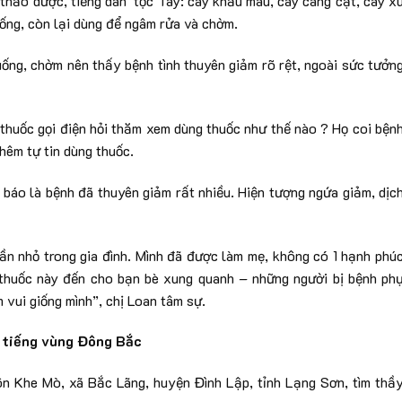
 thảo dược, tiếng dân tộc Tày: cây khẩu màu, cây càng cật, cây x
ống, còn lại dùng để ngâm rửa và chờm.
uống, chờm nên thấy bệnh tình thuyên giảm rõ rệt, ngoài sức tưởn
 thuốc gọi điện hỏi thăm xem dùng thuốc như thế nào ? Họ coi bện
hêm tự tin dùng thuốc.
g báo là bệnh đã thuyên giảm rất nhiều. Hiện tượng ngứa giảm, dịc
hần nhỏ trong gia đình. Mình đã được làm mẹ, không có 1 hạnh phú
i thuốc này đến cho bạn bè xung quanh – những người bị bệnh ph
 vui giống mình”, chị Loan tâm sự.
 tiếng vùng Đông Bắc
ôn Khe Mò, xã Bắc Lãng, huyện Đình Lập, tỉnh Lạng Sơn, tìm thầ