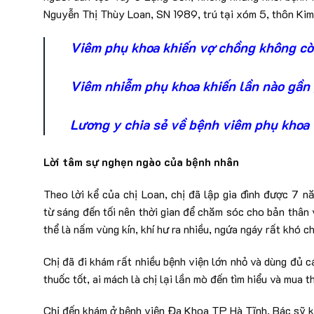
Nguyễn Thị Thùy Loan, SN 1989, trú tại xóm 5, thôn Kim 
Viêm phụ khoa khiến vợ chồng không cò
Viêm nhiễm phụ khoa khiến lần nào gần 
Lương y chia sẻ về bệnh viêm phụ khoa
Lời tâm sự nghẹn ngào của bệnh nhân
Theo lời kể của chị Loan, chị đã lập gia đình được 7 n
từ sáng đến tối nên thời gian để chăm sóc cho bản thân v
thể là nấm vùng kín, khí hư ra nhiều, ngứa ngáy rất khó ch
Chị đã đi khám rất nhiều bệnh viện lớn nhỏ và dùng đủ 
thuốc tốt, ai mách là chị lại lần mò đến tìm hiểu và mua 
Chị đến khám ở bệnh viện Đa Khoa TP Hà Tĩnh. Bác sỹ kế