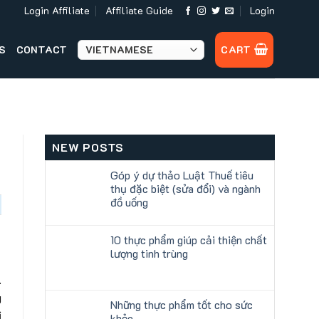
Login Affiliate
Affiliate Guide
Login
S
CONTACT
CART
NEW POSTS
Góp ý dự thảo Luật Thuế tiêu
thụ đặc biệt (sửa đổi) và ngành
đồ uống
10 thực phẩm giúp cải thiện chất
lượng tinh trùng
.
g
Những thực phẩm tốt cho sức
ị
khỏe