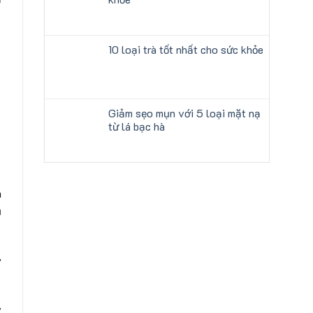
10 loại trà tốt nhất cho sức khỏe
Giảm sẹo mụn với 5 loại mặt nạ
từ lá bạc hà
m
ụ
y
ỹ