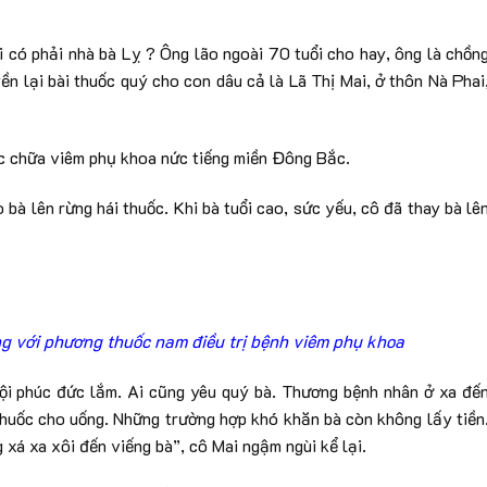
i có phải nhà bà Lỵ ? Ông lão ngoài 70 tuổi cho hay, ông là chồn
ền lại bài thuốc quý cho con dâu cả là Lã Thị Mai, ở thôn Nà Phai
ốc chữa viêm phụ khoa nức tiếng miền Đông Bắc.
 bà lên rừng hái thuốc. Khi bà tuổi cao, sức yếu, cô đã thay bà lê
ếng với phương thuốc nam điều trị bệnh viêm phụ khoa
 nội phúc đức lắm. Ai cũng yêu quý bà. Thương bệnh nhân ở xa đế
thuốc cho uống. Những trường hợp khó khăn bà còn không lấy tiền
 xá xa xôi đến viếng bà”, cô Mai ngậm ngùi kể lại.