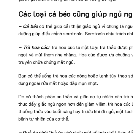
Các loại cá béo cũng giúp ngủ n
– Cá béo
có thể giúp cải thiện giấc ngủ vì chúng là ng
dưỡng giúp điều chỉnh serotonin. Serotonin chịu trách nhi
– Trà hoa cúc:
Trà hoa cúc là một loại trà thảo dược p
ngọt và mùi thơm nhẹ nhàng. Hoa cúc được ưa chuộng vì
truyền chữa chứng mất ngủ.
Bạn có thể uống trà hoa cúc nóng hoặc lạnh tùy theo sở
dùng ngoài rửa mắt hoặc đắp mụn nhọt.
Do có thành phần an thần và giãn cơ tự nhiên nên trà 
thúc đẩy giấc ngủ ngon hơn đến giảm viêm, trà hoa cúc 
thưởng thức vào buổi sáng hay trước khi đi ngủ, một tách
bệnh tự nhiên của cơ thể.
– Quả óc chó:
Quả óc chó chứa một số hợp chất thúc đẩy