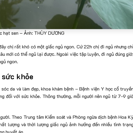
ược hạt sen – Ảnh: THÙY DƯƠNG
 đây chị rất khó có một giấc ngủ ngon. Cứ 22h chị đi ngủ nhưng ch
âu mới có thể ngủ lại được. Ngoài việc tập luyện, đi ngủ đúng giờ
ngủ ngon.
 sức khỏe
 sóc da và làm đẹp, k
hoa khám bệnh – Bệnh viện Y học c
ổ truyề
g đối với sức khỏe. Thông thường, mỗi người nên ngủ từ 7-9 gi
 người. Theo Trung tâm Kiểm soát và Phòng ngừa dịch bệnh Hoa K
hất lượng và thời lượng giấc ngủ ảnh hưởng đến nhiều tình trạn
ăng huyết áp…