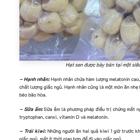
Hạt sen được bày bán tại một si
– Hạnh nhân:
Hạnh nhân chứa hàm lượng melatonin cao,
chất lượng giấc ngủ. Hạnh nhân cũng là một món ăn nhẹ b
béo bão hòa.
– Sữa ấm:
Sữa ấm là phương pháp điều trị chứng mất n
tryptophan, canxi, vitamin D và melatonin.
– Trái kiwi:
Những người ăn hai quả kiwi 1 giờ trước kh
giấc ngủ, mất ít thời gian hơn để đi vào giấc ngủ.