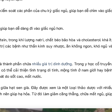
kiểm soát các phần của chu kỳ giấc ngủ, giúp bạn dễ chìm vào giấ
giúp bạn dễ dàng đi vào giấc ngủ hơn.
ein, trong khi lượng natri, chất béo bão hòa và cholesterol khá ít
 trị các bệnh như thần kinh suy nhược, ăn không ngon, khó ngủ v
 và thành phần chứa
nhiều giá trị dinh dưỡng
. Trong y học cổ truyền
có thể cải thiện tình trạng di tinh, mộng tinh ở nam giới hay bện
hát do sốt cao, mất nước.
giữa hạt sen già. Đây được xem là một loại thảo dược với nhiề
ạnh nên giúp hạ hỏa. Từ đó làm giảm căng thẳng, chữa mất ngủ, giú