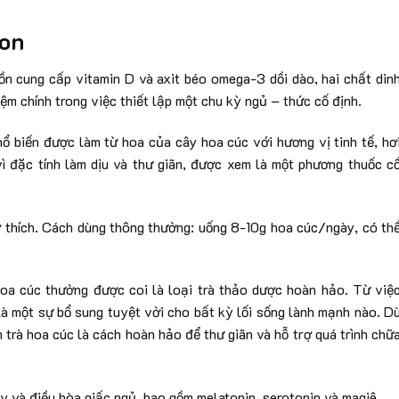
gon
uồn cung cấp vitamin D và axit béo omega-3 dồi dào, hai chất din
ệm chính trong việc thiết lập một chu kỳ ngủ – thức cố định.
hổ biến được làm từ hoa của cây hoa cúc với hương vị tinh tế, hơ
 đặc tính làm dịu và thư giãn, được xem là một phương thuốc c
 thích. Cách dùng thông thường: uống 8-10g hoa cúc/ngày, có th
hoa cúc thường được coi là loại trà thảo dược hoàn hảo. Từ việ
là một sự bổ sung tuyệt vời cho bất kỳ lối sống lành mạnh nào. D
 trà hoa cúc là cách hoàn hảo để thư giãn và hỗ trợ quá trình chữ
 và điều hòa giấc ngủ, bao gồm melatonin, serotonin và magiê.