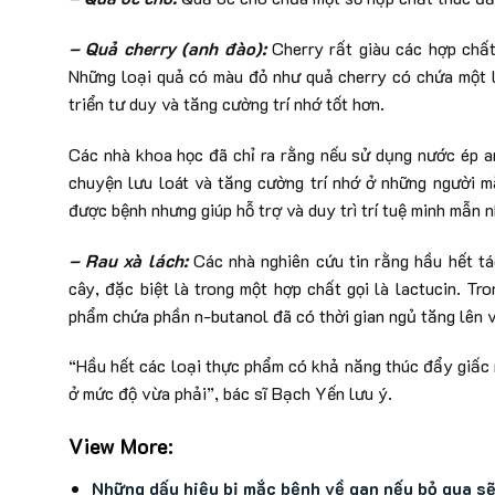
– Quả
cherry (
anh đào
):
Cherry rất giàu các hợp chất 
Những loại quả có màu đỏ như quả cherry có chứa một l
triển tư duy và tăng cường trí nhớ tốt hơn.
Các nhà khoa học đã chỉ ra rằng nếu sử dụng nước ép an
chuyện lưu loát và tăng cường trí nhớ ở những người mắ
được bệnh nhưng giúp hỗ trợ và duy trì trí tuệ minh mẫn n
– Rau xà lách:
Các nhà nghiên cứu tin rằng hầu hết tá
cây, đặc biệt là trong một hợp chất gọi là lactucin. 
phẩm chứa phần n-butanol đã có thời gian ngủ tăng lên và
“Hầu hết các loại thực phẩm có khả năng thúc đẩy giấc 
ở mức độ vừa phải”, bác sĩ Bạch Yến lưu ý.
View More:
Những dấu hiệu bị mắc bệnh về gan nếu bỏ qua s