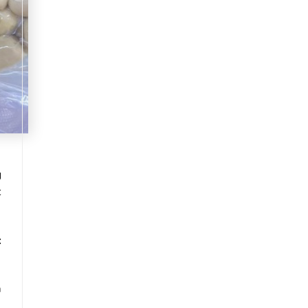
g
t
:
ả