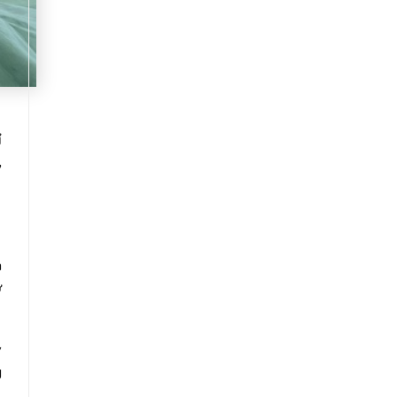
ỉ
,
n
ờ
ỳ
g