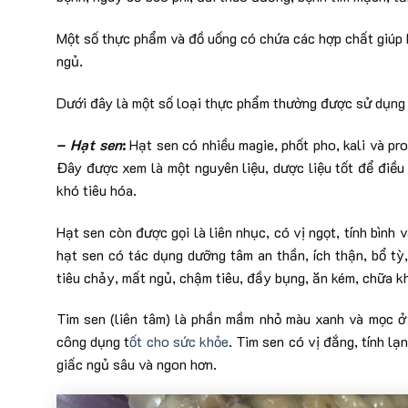
Một số thực phẩm và đồ uống có chứa các hợp chất giúp 
ngủ.
Dưới đây là một số loại thực phẩm thường được sử dụng 
–
Hạt sen
:
Hạt sen có nhiều magie, phốt pho, kali và prot
Đây được xem là một nguyên liệu, dược liệu tốt để điều
khó tiêu hóa.
Hạt sen còn được gọi là liên nhục, có vị ngọt, tính bình
hạt sen có tác dụng dưỡng tâm an thần, ích thận, bổ tỳ, 
tiêu chảy, mất ngủ, chậm tiêu, đầy bụng, ăn kém, chữa k
Tim sen (liên tâm) là phần mầm nhỏ màu xanh và mọc ở 
công dụng t
ốt cho sức khỏe
. Tim sen có vị đắng, tính l
giấc ngủ sâu và ngon hơn.