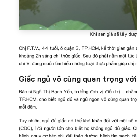
Khi sen già sẽ lấy đ
Chị P.T.V., 44 tuổi, ở quận 3, TP.HCM, kể thời gian gần
khoảng 2h sáng chị thức giấc. Sau đó phải nằm một lúc l
chi V. đang muốn tìm hiểu những loại thực phẩm giúp chị 
Giấc ngủ vô cùng quan trọng với
Bác sĩ Ngô Thị Bạch Yến, trưởng đơn vị điều trị – chăm
TP.HCM, cho biết ngủ đủ và ngủ ngon vô cùng quan trọn
mỗi đêm.
Tuy nhiên, ngủ đủ giấc có thể khó khăn đối với một số
(CDC), 1/3 người lớn cho biết họ không ngủ đủ giấc. C
bệnh, nguy cơ béo phì, đái tháo đường, bệnh tim mạch, t