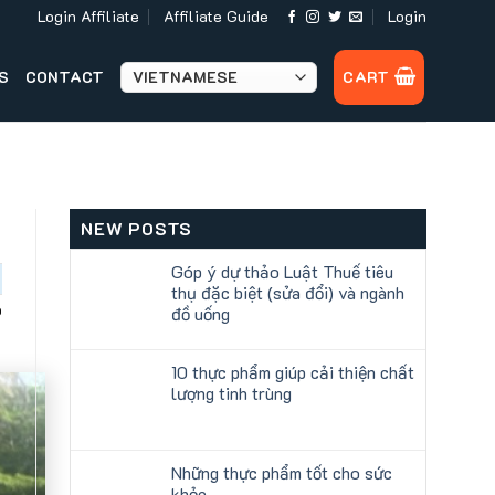
Login Affiliate
Affiliate Guide
Login
S
CONTACT
CART
NEW POSTS
Góp ý dự thảo Luật Thuế tiêu
thụ đặc biệt (sửa đổi) và ngành
ó
đồ uống
10 thực phẩm giúp cải thiện chất
lượng tinh trùng
Những thực phẩm tốt cho sức
khỏe