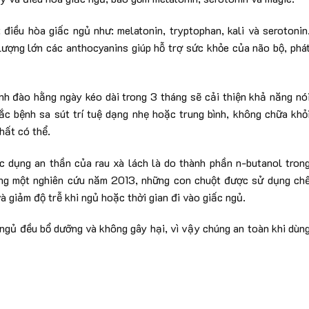
điều hòa giấc ngủ như: melatonin, tryptophan, kali và serotonin
ượng lớn các anthocyanins giúp hỗ trợ sức khỏe của não bộ, phá
h đào hằng ngày kéo dài trong 3 tháng sẽ cải thiện khả năng nó
c bệnh sa sút trí tuệ dạng nhẹ hoặc trung bình, không chữa khỏ
hất có thể.
c dụng an thần của rau xà lách là do thành phần n-butanol tron
Trong một nghiên cứu năm 2013, những con chuột được sử dụng ch
 giảm độ trễ khi ngủ hoặc thời gian đi vào giấc ngủ.
ngủ đều bổ dưỡng và không gây hại, vì vậy chúng an toàn khi dùn
ẽ