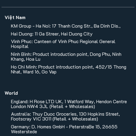
Việt Nam
KM Group - Ha Noi: 17 Thanh Cong Str., Ba Dinh Dis.,
Hai Duong: 11 Ga Streer, Hai Duong City
Vinh Phuc: Canteen of Vinh Phuc Regional General
Hospital
Ninh Binh: Product introduction point, Dong Phu, Ninh
Khang, Hoa Lu
Ho Chi Minh: Product introduction point, 452/15 Thong
Nhat, Ward 16, Go Vap
World
England: H Rose LTD UK, 1 Watford Way, Hendon Centre
London NW4 3JL (Retail + Wholesales)
Australia: Thuy Duoc Groceries, 130 Hopkins Street,
Footscray VIC 3011 (Retail + Wholesales)
Germany: D. Homes GmbH - PeterstraBe 15, 26655
Westerstede