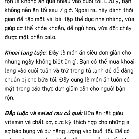
rộn là không ăn quá nhiều vào buổi tối. Lưu ý, bạn
không nên ăn tối sau 7 giờ. Ngoài ra, hãy dành thời
gian để tập một vài bài tập thể dục nhẹ nhàng, vừa
giúp cơ thể khỏe khoắn, dễ ngủ hơn, vừa đốt cháy
được một phần calo.
Khoai lang luộc
: Đây là món ăn siêu đơn giản cho
những ngày không biết ăn gì. Bạn có thể mua khoai
lang vào cuối tuần và trữ trong tủ lạnh để dễ dàng
chuẩn bị cho bữa tối. Đây cũng là món ăn luôn có
mặt trong các thực đơn giảm cân cho người bận
rộn.
Bắp luộc và salad rau củ quả:
Bữa ăn rất giàu
vitamin và chất xơ, cực kỳ thích hợp cho những ai
sợ béo bụng và dư năng lượng vào buổi tối. Để có