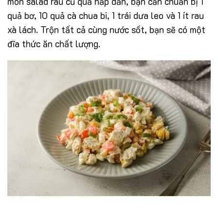
món salad rau củ quả hấp dẫn, bạn cần chuẩn bị 1
quả bơ, 10 quả cà chua bi, 1 trái dưa leo và 1 ít rau
xà lách. Trộn tất cả cùng nước sốt, bạn sẽ có một
đĩa thức ăn chất lượng.