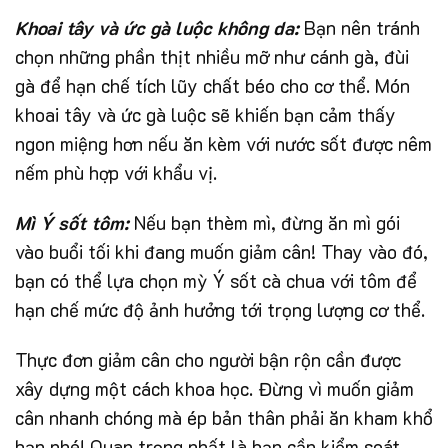
Khoai tây và ức gà luộc không da:
Bạn nên tránh
chọn những phần thịt nhiều mỡ như cánh gà, đùi
gà để hạn chế tích lũy chất béo cho cơ thể. Món
khoai tây và ức gà luộc sẽ khiến bạn cảm thấy
ngon miệng hơn nếu ăn kèm với nước sốt được nêm
nếm phù hợp với khẩu vị.
Mì Ý sốt tôm:
Nếu bạn thèm mì, đừng ăn mì gói
vào buổi tối khi đang muốn giảm cân! Thay vào đó,
bạn có thể lựa chọn mỳ Ý sốt cà chua với tôm để
hạn chế mức độ ảnh hưởng tới trọng lượng cơ thể.
Thực đơn giảm cân cho người bận rộn cần được
xây dựng một cách khoa học. Đừng vì muốn giảm
cân nhanh chóng mà ép bản thân phải ăn kham khổ
bạn nhé! Quan trọng nhất là bạn cần kiểm soát