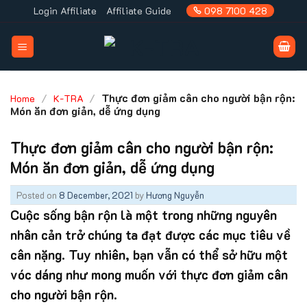
Skip
Login Affiliate
Affiliate Guide
098 7100 428
to
content
/
/
Thực đơn giảm cân cho người bận rộn:
Home
K-TRA
Món ăn đơn giản, dễ ứng dụng
Thực đơn giảm cân cho người bận rộn:
Món ăn đơn giản, dễ ứng dụng
Posted on
8 December, 2021
by
Hương Nguyễn
Cuộc sống bận rộn là một trong những nguyên
nhân cản trở chúng ta đạt được các mục tiêu về
cân nặng. Tuy nhiên, bạn vẫn có thể sở hữu một
vóc dáng như mong muốn với thực đơn giảm cân
cho người bận rộn.