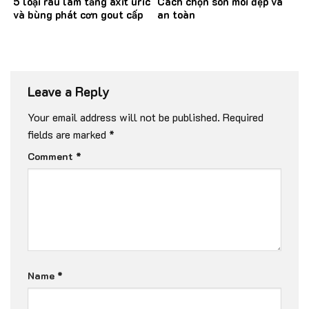
5 loại rau làm tăng axit uric
Cách chọn son môi đẹp và
và bùng phát cơn gout cấp
an toàn
Leave a Reply
Your email address will not be published.
Required
fields are marked
*
Comment
*
Name
*