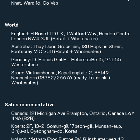
Nhat, Ward 16, Go Vap
World
England: H Rose LTD UK, 1 Watford Way, Hendon Centre
London NW4 3JL (Retail + Wholesales)
Australia: Thuy Duoc Groceries, 130 Hopkins Street,
Footscray VIC 3011 (Retail + Wholesales)
Germany: D. Homes GmbH - PeterstraBe 15, 26655
Westerstede
Store: Vietnamhouse, Kapellenplatz 2, 88149
Nonnenhorn 08382/26676 (ready-to-drink +
Wholesales)
Sales representative
Canada: 121 Michigan Ave Brampton, Ontario, Canada L6Y
4N6 (B2B)
Koera: 2F, 13-2, Somun-gil 17beon-gil, Munsan-eup,
Jinju-si, Gyeongnam-do, Korea
Holand: Vietnam Food Europe BV, Rijnsburgerweg 43,