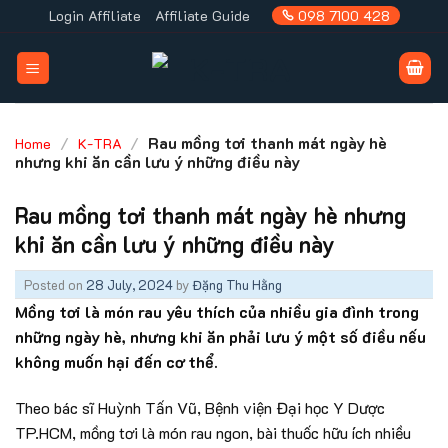
Skip
Login Affiliate
Affiliate Guide
098 7100 428
to
content
/
/
Rau mồng tơi thanh mát ngày hè
Home
K-TRA
nhưng khi ăn cần lưu ý những điều này
Rau mồng tơi thanh mát ngày hè nhưng
khi ăn cần lưu ý những điều này
Posted on
28 July, 2024
by
Đặng Thu Hằng
Mồng tơi là món rau yêu thích của nhiều gia đình trong
những ngày hè, nhưng khi ăn phải lưu ý một số điều nếu
không muốn hại đến cơ thể.
Theo bác sĩ Huỳnh Tấn Vũ, Bệnh viện Đại học Y Dược
TP.HCM, mồng tơi là món rau ngon, bài thuốc hữu ích nhiều