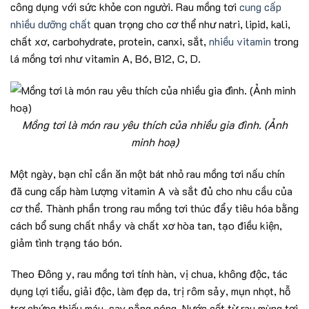
công dụng với sức khỏe con người. Rau mồng tơi
cung cấp
nhiều dưỡng chất
quan trọng cho cơ thể như natri, lipid, kali,
chất xơ, carbohydrate, protein, canxi, sắt,
nhiều vitamin
trong
lá mồng tơi như vitamin A, B6, B12, C, D.
Mồng tơi là món rau yêu thích của nhiều gia đình. (Ảnh
minh hoạ)
Một ngày, bạn chỉ cần ăn một bát nhỏ rau mồng tơi nấu chín
đã cung cấp hàm lượng vitamin A và sắt đủ cho nhu cầu của
cơ thể. Thành phần trong rau mồng tơi thúc đẩy tiêu hóa bằng
cách bổ sung chất nhầy và chất xơ hòa tan, tạo điều kiện,
giảm tình trạng táo bón.
Theo Đông y, rau mồng tơi tính hàn, vị chua, không độc, tác
dụng lợi tiểu, giải độc, làm đẹp da, trị rôm sảy, mụn nhọt, hỗ
trợ chứng thiếu máu, say nắng nóng. Nước cốt từ rau mùng tơi