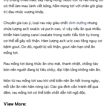
có thể làm mau lành vết bỏng, hầm mùng tơi với chân giò giúp
trị đau nhức xương khớp.
Chuyên gia lưu ý, loại rau này giàu chất
dinh dưỡng
nhưng
chứa lượng axit oxalic và purin cao, vì vậy nếu ăn quá nhiều
khiến hàm lượng canxi oxalate trong nước tiểu tích tụ trong
cơ thể dễ gây sỏi thận. Hàm lượng axit uric cao tăng nguy cơ
bệnh gout. Do đó, người bị sỏi thận, gout nên hạn chế ăn
mồng tơi.
Rau mồng tơi dùng thức ăn cho mát, thanh nhiệt, chống táo
bón nên người đang bị tiêu chảy, đại tiện lỏng không nên ăn.
Món từ rau mồng tơi sau khi chế biến nên ăn hết trong ngày,
mỗi lần ăn nên hâm nóng lại. Các gia đình cần tránh để qua
đêm, rau mồng tơi có thể biến chất dẫn tới ngộ độc.
View More: