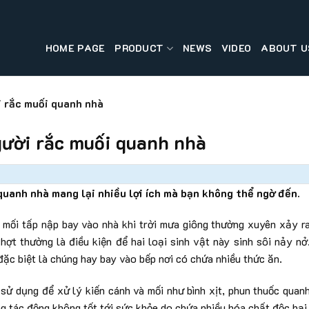
HOME PAGE
PRODUCT
NEWS
VIDEO
ABOUT U
i rắc muối quanh nhà
người rắc muối quanh nhà
 quanh nhà mang lại nhiều lợi ích mà bạn không thể ngờ đến.
à mối tấp nập bay vào nhà khi trời mưa giông thường xuyên xảy r
hợt thường là điều kiện để hai loại sinh vật này sinh sôi nảy nở
đặc biệt là chúng hay bay vào bếp nơi có chứa nhiều thức ăn.
sử dụng để xử lý kiến cánh và mối như bình xịt, phun thuốc quan
g tác động không tốt tới sức khỏe do chứa nhiều hóa chất độc hại