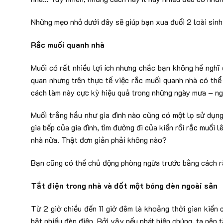
Những mẹo nhỏ dưới đây sẽ giúp bạn xua đuổi 2 loài sin
Rắc muối quanh nhà
Muối có rất nhiều lợi ích nhưng chắc bạn không hề nghĩ
quan nhưng trên thực tế việc rắc muối quanh nhà có thể 
cách làm này cực kỳ hiệu quả trong những ngày mưa – ngà
Muối trắng hầu như gia đình nào cũng có một lọ sử dụng
gia bếp của gia đình, tìm đường đi của kiến rồi rắc muối
nhà nữa. Thật đơn giản phải không nào?
Bạn cũng có thể chủ động phòng ngừa trước bằng cách r
Tắt điện trong nhà và đốt một bóng đèn ngoài sân
Từ 2 giờ chiều đến 11 giờ đêm là khoảng thời gian kiến
bật nhiều đèn điện. Bởi vậy nếu phát hiện chúng, ta nên 