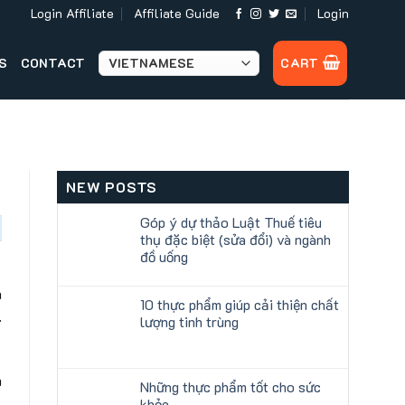
Login Affiliate
Affiliate Guide
Login
S
CONTACT
CART
NEW POSTS
Góp ý dự thảo Luật Thuế tiêu
thụ đặc biệt (sửa đổi) và ngành
đồ uống
a
10 thực phẩm giúp cải thiện chất
.
lượng tinh trùng
h
Những thực phẩm tốt cho sức
.
khỏe