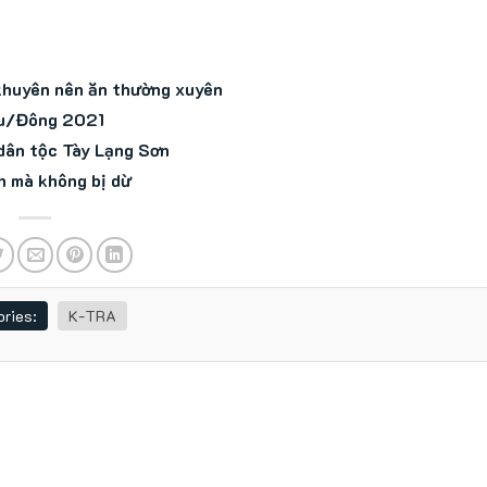
 khuyên nên ăn thường xuyên
hu/Đông 2021
dân tộc Tày Lạng Sơn
h mà không bị dừ
ries:
K-TRA