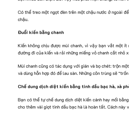
Có thể treo một ngọt đèn trên một chậu nước ở ngoài để
chậu.
Đuổi kiến bằng chanh
Kiến không chịu được mùi chanh, vì vậy bạn vắt một ít
đường đi của kiến và rải những miếng vỏ chanh cắt nhỏ 
Mùi chanh cũng có tác dụng với gián và bọ chét: trộn một
và dùng hỗn hợp đó để lau sàn. Những côn trùng sẽ “trốn
Chế dung dịch diệt kiến bằng tinh dầu bạc hà, xà p
Bạn có thể tự chế dung dịch diệt kiến cánh hay mối bằng
cho thêm vài giọt tinh dầu bạc hà là hoàn tất. Cách này 