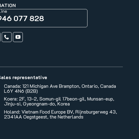
MATION
line
946 077 828
Sales representative
Canada: 121 Michigan Ave Brampton, Ontario, Canada
L6Y 4N6 (B2B)
Koera: 2F, 13-2, Somun-gil 17beon-gil, Munsan-eup,
Jinju-si, Gyeongnam-do, Korea
Holand: Vietnam Food Europe BV, Rijnsburgerweg 43,
2341AA Oegstgeest, the Netherlands