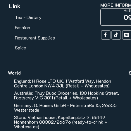
MORE INFOR
Link
Hot
0
Tea - Dietary
Fashion
Restaurant Supplies
Spice
World
England: H Rose LTD UK, 1 Watford Way, Hendon
Centre London NW4 3JL (Retail + Wholesales)
Australia: Thuy Duoc Groceries, 130 Hopkins Street,
Footscray VIC 3011 (Retail + Wholesales)
Germany: D. Homes GmbH - PeterstraBe 15, 26655
Westerstede
Store: Vietnamhouse, Kapellenplatz 2, 88149
Nonnenhorn 08382/26676 (ready-to-drink +
Wholesales)