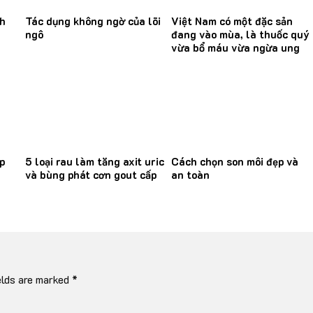
nh
Tác dụng không ngờ của lõi
Việt Nam có một đặc sản
ngô
đang vào mùa, là thuốc quý
vừa bổ máu vừa ngừa ung
thư
p
5 loại rau làm tăng axit uric
Cách chọn son môi đẹp và
và bùng phát cơn gout cấp
an toàn
elds are marked
*