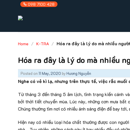
Skip
098 7100 428
to
content
/
/
Hóa ra đây là lý do mà nhiều ngườ
Home
K-TRA
Hóa ra đây là lý do mà nhiều 
Posted on
11 May, 2020
by
Hương Nguyễn
Nghe có vẻ kì lạ, nhưng trên thực tế, việc rắc muối
Từ tháng 3 đến tháng 5 âm lịch, tình trạng kiến cánh v
bởi thời tiết chuyển mùa. Lúc này, những cơn mưa bất c
Chúng thường tìm nơi có nhiều ánh sáng điện để bay tới, 
Hiện nay có nhiều loại hóa chất thường được con người 
nhà… Tuy nhiên, những cách này ít hay nhiều đều có nhữn