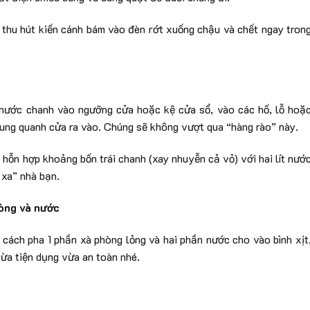
 thu hút kiến cánh bám vào đèn rớt xuống chậu và chết ngay tron
 nước chanh vào ngưỡng cửa hoặc kệ cửa sổ, vào các hố, lỗ hoặ
xung quanh cửa ra vào. Chúng sẽ không vượt qua “hàng rào” này.
 hỗn hợp khoảng bốn trái chanh (xay nhuyễn cả vỏ) với hai lít nướ
 xa” nhà bạn.
hòng và nước
 cách pha 1 phần xà phòng lỏng và hai phần nước cho vào bình xịt
vừa tiện dụng vừa an toàn nhé.