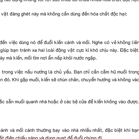
h vật đáng ghét này mà không cần dùng đến hóa chất độc hại:
 đến việc dùng nó để đuổi kiến cánh và mối. Nghe có vẻ không liê
giúp bạn tránh xa hai loài động vật cực kì khó chịu này. Đặc biệt
y mà kiến, mối tìm nơi ẩn nấp khỏi nước ngập.
 trong việc nấu nướng là chủ yếu. Bạn chỉ cần cầm hũ muối tron
 lên đó. Khi gặp muối, kiến sẽ chùn chân, chuyển hướng và không và
ắc sẵn muối quanh nhà hoặc ở các bệ cửa để kiến không vào được
 cánh và mối cánh thường bay vào nhà nhiều nhất, đặc biệt khi bạ
tắt điện chiếu sáng và dùng quạt để đuổi chúng đi.