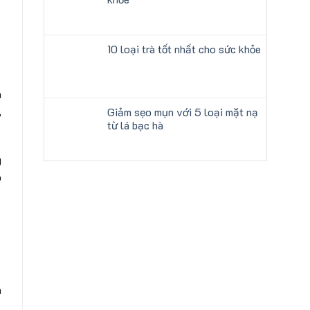
10 loại trà tốt nhất cho sức khỏe
n
,
Giảm sẹo mụn với 5 loại mặt nạ
từ lá bạc hà
g
o
.
n