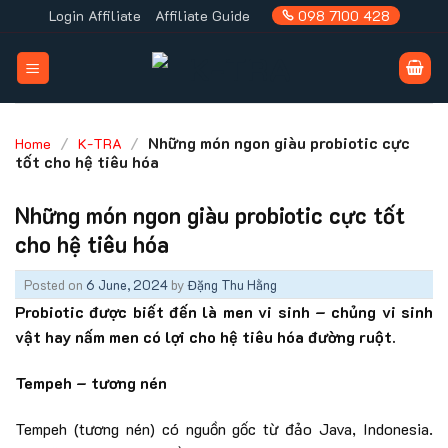
Skip
Login Affiliate
Affiliate Guide
098 7100 428
to
content
/
/
Những món ngon giàu probiotic cực
Home
K-TRA
tốt cho hệ tiêu hóa
Những món ngon giàu probiotic cực tốt
cho hệ tiêu hóa
Posted on
6 June, 2024
by
Đặng Thu Hằng
Probiotic được biết đến là men vi sinh – chủng vi sinh
vật hay nấm men có lợi cho hệ tiêu hóa đường ruột.
Tempeh – tương nén
Tempeh (tương nén) có nguồn gốc từ đảo Java, Indonesia.