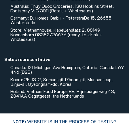
Australia: Thuy Duoc Groceries, 130 Hopkins Street,
Footscray VIC 3011 (Retail + Wholesales)
Germany: D. Homes GmbH - PeterstraBe 15, 26655
Westerstede
Store: Vietnamhouse, Kapellenplatz 2, 88149
Nonnenhorn 08382/26676 (ready-to-drink +
Wholesales)
Sales representative
Canada: 121 Michigan Ave Brampton, Ontario, Canada L6Y
4N6 (B2B)
Koera: 2F, 13-2, Somun-gil 17beon-gil, Munsan-eup,
Jinju-si, Gyeongnam-do, Korea
Holand: Vietnam Food Europe BV, Rijnsburgerweg 43,
2341AA Oegstgeest, the Netherlands
NOTE:
WEBSITE IS IN THE PROCESS OF TESTING