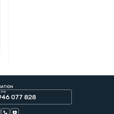
MATION
line
946 077 828