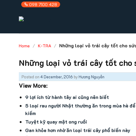
Skip
098 7100 428
to
content
/
/
Những loại vỏ trái cây tốt cho sứ
Home
K-TRA
Những loại vỏ trái cây tốt cho
Posted on
4 December, 2016
by
Hương Nguyễn
View More:
9 lợi ích từ hành tây ai cũng nên biết
5 loại rau người Nhật thường ăn trong mùa hè để 
kiếm
Tuyệt kỹ quay mật ong ruồi
Gan khỏe hơn nhờ ăn loại trái cây phổ biến này