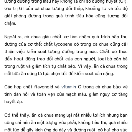
lượng đường trong máu hay không là chỉ số đường huyết (GI).
Giá trị GI của cà chua tương đối thấp, khoảng 15 và tốc độ
giải phóng đường trong quá trình tiêu hóa cũng tương đối
chậm.
Ngoài ra, cà chua giàu chất xơ làm chậm quá trình hấp thụ
đường của cơ thể; chất lycopene có trong cà chua cũng cải
thiện việc kiểm soát lượng đường trong máu. Chất xơ thúc
đẩy hoạt động trao đổi chất của con người, loại bỏ cặn bã
trong ruột và giảm tích tụ chất béo. Vì vậy, ăn cà chua trong
mỗi bữa ăn cũng là lựa chọn tốt để kiểm soát cân nặng.
Các hợp chất flavonoid và
vitamin
C trong cà chua bảo vệ
tính đàn hồi và toàn vẹn của mạch máu, giảm nguy cơ tăng
huyết áp.
Có thể thấy, ăn cà chua mang lại rất nhiều lợi ích nhưng bạn
cũng chỉ nên ăn một lượng vừa phải, không tiêu thụ quá nhiều
một lúc dễ gây kích ứng dạ dày và đường ruột, có hại cho sức