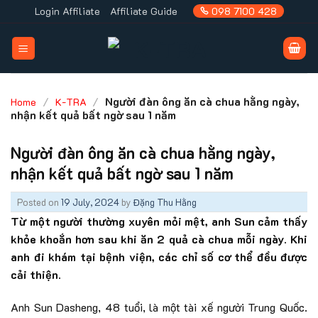
Skip
Login Affiliate
Affiliate Guide
098 7100 428
to
content
/
/
Người đàn ông ăn cà chua hằng ngày,
Home
K-TRA
nhận kết quả bất ngờ sau 1 năm
Người đàn ông ăn cà chua hằng ngày,
nhận kết quả bất ngờ sau 1 năm
Posted on
19 July, 2024
by
Đặng Thu Hằng
Từ một người thường xuyên mỏi mệt, anh Sun cảm thấy
khỏe khoắn hơn sau khi ăn 2 quả cà chua mỗi ngày. Khi
anh đi khám tại bệnh viện, các chỉ số cơ thể đều được
cải thiện.
Anh Sun Dasheng, 48 tuổi, là một tài xế người Trung Quốc.