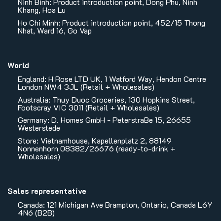
Ninh Binh: Product introduction point, Dong Phu, Ninh
Khang, Hoa Lu
Ho Chi Minh: Product introduction point, 452/15 Thong
Nhat, Ward 16, Go Vap
World
England: H Rose LTD UK, 1 Watford Way, Hendon Centre
London NW4 3JL (Retail + Wholesales)
Australia: Thuy Duoc Groceries, 130 Hopkins Street,
Footscray VIC 3011 (Retail + Wholesales)
Germany: D. Homes GmbH - PeterstraBe 15, 26655
Westerstede
Store: Vietnamhouse, Kapellenplatz 2, 88149
Nonnenhorn 08382/26676 (ready-to-drink +
Wholesales)
Sales representative
Canada: 121 Michigan Ave Brampton, Ontario, Canada L6Y
4N6 (B2B)