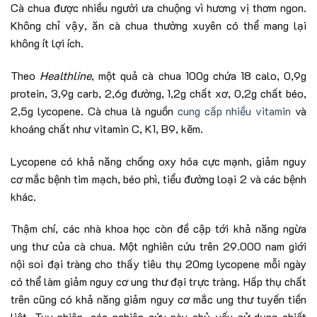
Cà chua được nhiều người ưa chuộng vì hương vị thơm ngon.
Không chỉ vậy, ăn cà chua thường xuyên có thể mang lại
không ít lợi ích.
Theo
Healthline
, một quả cà chua 100g chứa 18 calo, 0,9g
protein, 3,9g carb, 2,6g đường, 1,2g chất xơ, 0,2g chất béo,
2,5g lycopene. Cà chua là nguồn
cung cấp nhiều vitamin
và
khoáng chất như vitamin C, K1, B9, kẽm.
Lycopene có khả năng chống oxy hóa cực mạnh, giảm nguy
cơ mắc bệnh tim mạch, béo phì, tiểu đường loại 2 và các bệnh
khác.
Thậm chí, các nhà khoa học còn đề cập tới khả năng ngừa
ung thư của cà chua. Một nghiên cứu trên 29.000 nam giới
nội soi đại tràng cho thấy tiêu thụ 20mg lycopene mỗi ngày
có thể làm giảm nguy cơ ung thư đại trực tràng. Hấp thụ chất
trên cũng có khả năng giảm nguy cơ mắc ung thư tuyến tiền
liệt. Tuy nhiên, các nghiên cứu này chủ yếu sử dụng chiết