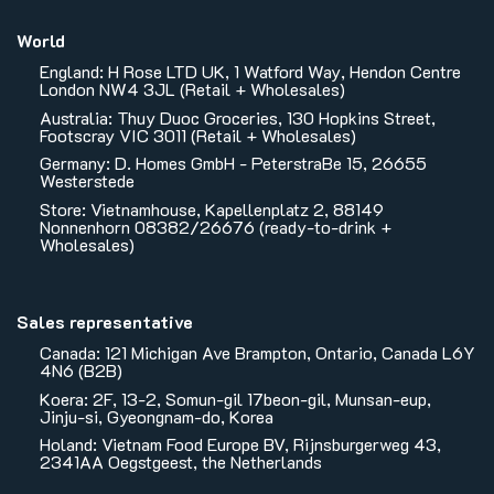
World
England: H Rose LTD UK, 1 Watford Way, Hendon Centre
London NW4 3JL (Retail + Wholesales)
Australia: Thuy Duoc Groceries, 130 Hopkins Street,
Footscray VIC 3011 (Retail + Wholesales)
Germany: D. Homes GmbH - PeterstraBe 15, 26655
Westerstede
Store: Vietnamhouse, Kapellenplatz 2, 88149
Nonnenhorn 08382/26676 (ready-to-drink +
Wholesales)
Sales representative
Canada: 121 Michigan Ave Brampton, Ontario, Canada L6Y
4N6 (B2B)
Koera: 2F, 13-2, Somun-gil 17beon-gil, Munsan-eup,
Jinju-si, Gyeongnam-do, Korea
Holand: Vietnam Food Europe BV, Rijnsburgerweg 43,
2341AA Oegstgeest, the Netherlands