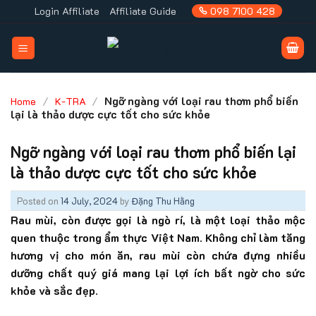
Skip
Login Affiliate
Affiliate Guide
098 7100 428
to
content
/
/
Ngỡ ngàng với loại rau thơm phổ biến
Home
K-TRA
lại là thảo dược cực tốt cho sức khỏe
Ngỡ ngàng với loại rau thơm phổ biến lại
là thảo dược cực tốt cho sức khỏe
Posted on
14 July, 2024
by
Đặng Thu Hằng
Rau mùi, còn được gọi là ngò rí, là một loại thảo mộc
quen thuộc trong ẩm thực Việt Nam. Không chỉ làm tăng
hương vị cho món ăn, rau mùi còn chứa đựng nhiều
dưỡng chất quý giá mang lại lợi ích bất ngờ cho sức
khỏe và sắc đẹp.