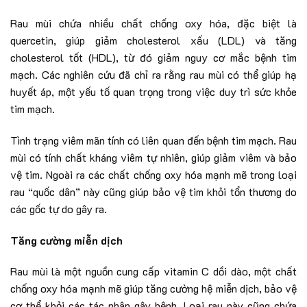
Rau mùi chứa nhiều chất chống oxy hóa, đặc biệt là
quercetin, giúp giảm cholesterol xấu (LDL) và tăng
cholesterol tốt (HDL), từ đó giảm nguy cơ mắc bệnh tim
mạch. Các nghiên cứu đã chỉ ra rằng rau mùi có thể giúp hạ
huyết áp, một yếu tố quan trọng trong việc duy trì sức khỏe
tim mạch.
Tình trạng viêm mãn tính có liên quan đến bệnh tim mạch. Rau
mùi có tính chất kháng viêm tự nhiên, giúp giảm viêm và bảo
vệ tim. Ngoài ra các chất chống oxy hóa mạnh mẽ trong loại
rau “quốc dân” này cũng giúp bảo vệ tim khỏi tổn thương do
các gốc tự do gây ra.
Tăng cường miễn dịch
Rau mùi là một nguồn cung cấp vitamin C dồi dào, một chất
chống oxy hóa mạnh mẽ giúp tăng cường hệ miễn dịch, bảo vệ
cơ thể khỏi các tác nhân gây bệnh. Loại rau này cũng chứa