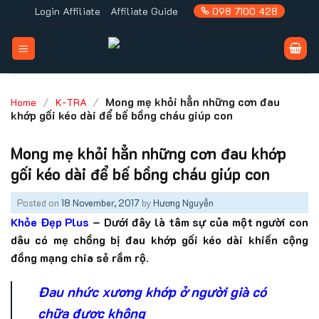
Skip
Login Affiliate
Affiliate Guide
098 7100 428
to
content
/
/
Mong mẹ khỏi hẳn những cơn đau
Home
K-TRA
khớp gối kéo dài để bế bồng cháu giúp con
Mong mẹ khỏi hẳn những cơn đau khớp
gối kéo dài để bế bồng cháu giúp con
Posted on
18 November, 2017
by
Hương Nguyễn
K
hỏe Đẹp Plus
– Dưới đây là tâm sự của một người con
dâu có mẹ chồng bị đau khớp gối kéo dài khiến cộng
đồng mạng chia sẻ rầm rộ.
Đau nhức xương khớp ở người già có
chữa được không