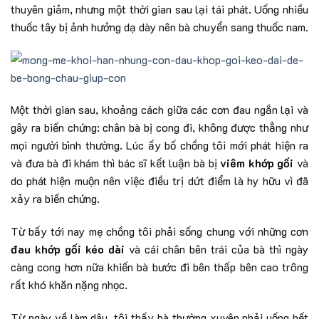
thuyên giảm, nhưng một thời gian sau lại tái phát. Uống nhiều
thuốc tây bị ảnh hưởng dạ dày nên bà chuyển sang thuốc nam.
Một thời gian sau, khoảng cách giữa các cơn đau ngắn lại và
gây ra biến chứng: chân bà bị cong đi, không được thẳng như
mọi người bình thường. Lúc ấy bố chồng tôi mới phát hiện ra
và đưa bà đi khám thì bác sĩ kết luận bà bị
viêm khớp gối
và
do phát hiện muộn nên việc điều trị dứt điểm là hy hữu vì đã
xảy ra biến chứng.
Từ bấy tới nay mẹ chồng tôi phải sống chung với những cơn
đau khớp gối kéo dài
và cái chân bên trái của bà thì ngày
càng cong hơn nữa khiến bà bước đi bên thấp bên cao trông
rất khó khăn nặng nhọc.
Từ ngày về làm dâu, tôi thấy bà thường xuyên phải uống hết