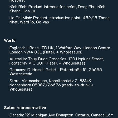
Ninh Binh: Product introduction point, Dong Phu, Ninh
Khang, Hoa Lu
Ho Chi Minh: Product introduction point, 452/15 Thong
Nhat, Ward 16, Go Vap
World
England: H Rose LTD UK, 1 Watford Way, Hendon Centre
London NW4 3JL (Retail + Wholesales)
Australia: Thuy Duoc Groceries, 130 Hopkins Street,
Footscray VIC 3011 (Retail + Wholesales)
Germany: D. Homes GmbH - PeterstraBe 15, 26655
Westerstede
Store: Vietnamhouse, Kapellenplatz 2, 88149
Nonnenhorn 08382/26676 (ready-to-drink +
Wholesales)
Sales representative
Canada: 121 Michigan Ave Brampton, Ontario, Canada L6Y