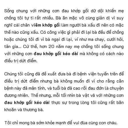
Sống chung với những cơn đau khớp gối dữ dội khiến mẹ
chồng tôi tự ti rất nhiều. Bà ăn mặc vô cùng giản dị vì suy
nghĩ cái chân v
iêm khớp gố
i làm người bà xấu đi nên có mặc
thế nào cũng xấu. Có công việc gì phải đi lại bà đều để chồng
hoặc chúng tôi đi vì bà ngại đi lại, ví như ma chay, cưới hỏi,
tân gia… Cứ thế, hơn 20 năm nay mẹ chồng tôi sống chung
với những cơn
đau khớp gối kéo dài
mà không có cách nào
điều trị dứt điểm.
Chúng tôi cũng đã đề xuất đưa bà đi bệnh viện tuyến trên để
điều trị dứt điểm nhưng bà không muốn đi vì cho rằng căn
bệnh này đã mãn tính, và tuổi bà đã cao rồi đau đớn là chuyện
đương nhiên. Thế nhưng, mỗi tối nhìn bà vật vã với những cơn
đau khớp gối kéo dài
thực sự trong lòng tôi cũng rất băn
khoăn và thương bà.
Tôi chỉ mong bà sớm khỏe mạnh để vui đùa cùng con cháu.