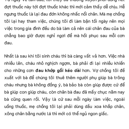
đợt thuốc này tới đợt thuốc khác thì mới cảm thấy dễ chịu. Hễ
ngưng thuốc là lại đau đớn không nhấc nổi chân. Mà mẹ chồng
tôi lại hay tham việc, chúng tôi đi làm bận tối ngày nên mọi
việc trong gia đình đều do bà làm cả nên cái chân đau của bà
chẳng bao giờ được nghỉ ngơi để mà hồi phục sau mỗi cơn
đau.
Nhất là sau khi tôi sinh cháu thì bà càng vất vả hơn. Việc nhà
nhiều lên, cháu nhỏ nghịch ngợm, bà phải đi lại nhiều khiến
cho những cơn
đau khớp gối kéo dài
hơn. Vợ chồng tôi đề
xuất với bà để chúng tôi thuê thêm người phụ giúp bà trông
cháu nhưng bà không đồng ý, bà bảo bà còn giúp được cứ để
bà giúp con giúp cháu, còn chân bà đau đã mấy chục năm nay
bà cũng quen rồi. Vậy là cứ sau mỗi ngày làm việc, ngoài
uống thuốc, mẹ chồng tôi lại phải dùng dầu xoa khắp chân,
xông chân bằng nước lá thì mới có thể ngủ ngon giấc.