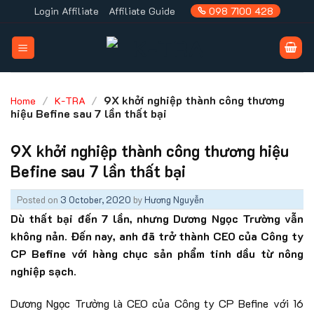
Skip
Login Affiliate
Affiliate Guide
098 7100 428
to
content
/
/
9X khởi nghiệp thành công thương
Home
K-TRA
hiệu Befine sau 7 lần thất bại
9X khởi nghiệp thành công thương hiệu
Befine sau 7 lần thất bại
Posted on
3 October, 2020
by
Hương Nguyễn
Dù thất bại đến 7 lần, nhưng Dương Ngọc Trường vẫn
không nản. Đến nay, anh đã trở thành CEO của Công ty
CP Befine với hàng chục sản phẩm tinh dầu từ nông
nghiệp sạch.
Dương Ngọc Trường là CEO của Công ty CP Befine với 16