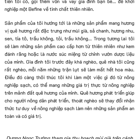
tiền tôi có, gọi thêm vốn và vay gia đình bạn bè… để khởi
nghiệp một Befine về tinh chất thiên nhiên.
Sản phẩm của tôi hướng tới là những sản phẩm mang hương
vị quê hương rất đặc trưng như mùi già, sả chanh, hương nhu,
sen, tía tô, trầu không, tỏi, trầu không… Trong tương lai tôi
sẽ làm những sản phẩm cao cấp hơn từ thiên nhiên như kem
đánh răng hoặc là nước súc miệng từ chính vườn dược liệu
của mình. Gia đình tôi trước đây khá nghèo, quê nhà tôi cũng
rất nghèo, mỗi năm những trận lụt sẽ làm mất hết hoa màu.
Điều đó càng thôi thúc tôi khi làm một việc gì đó từ nông
nghiệp sạch, có thể mang những giá trị thực từ nông nghiệp
trên mảnh đất quê hương của mình. Quê hương phát triển giúp
cho người nông dân phát triển, thoát nghèo sẽ thay đổi nhận
thức tư duy về nông nghiệp sạch làm nên những sản phẩm an
toàn và có giá trị.
Dương Ngọc Trường tham gia thu hoạch mùi già trên cánh