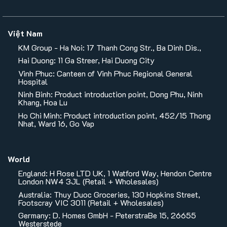
Việt Nam
KM Group - Ha Noi: 17 Thanh Cong Str., Ba Dinh Dis.,
Hai Duong: 11 Ga Streer, Hai Duong City
Vinh Phuc: Canteen of Vinh Phuc Regional General
Hospital
Ninh Binh: Product introduction point, Dong Phu, Ninh
Khang, Hoa Lu
Ho Chi Minh: Product introduction point, 452/15 Thong
Nhat, Ward 16, Go Vap
World
England: H Rose LTD UK, 1 Watford Way, Hendon Centre
London NW4 3JL (Retail + Wholesales)
Australia: Thuy Duoc Groceries, 130 Hopkins Street,
Footscray VIC 3011 (Retail + Wholesales)
Germany: D. Homes GmbH - PeterstraBe 15, 26655
Westerstede