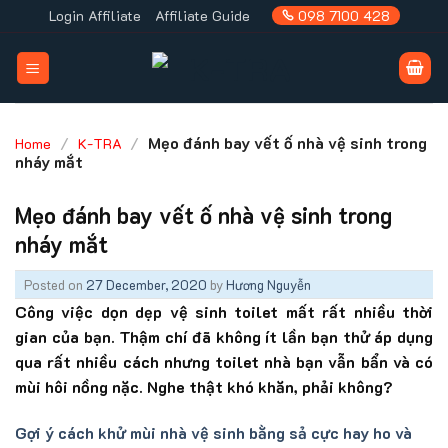
Skip
Login Affiliate
Affiliate Guide
098 7100 428
to
content
/
/
Mẹo đánh bay vết ố nhà vệ sinh trong
Home
K-TRA
nháy mắt
Mẹo đánh bay vết ố nhà vệ sinh trong
nháy mắt
Posted on
27 December, 2020
by
Hương Nguyễn
Công việc dọn dẹp vệ sinh toilet mất rất nhiều thời
gian của bạn. Thậm chí đã không ít lần bạn thử áp dụng
qua rất nhiều cách nhưng toilet nhà bạn vẫn bẩn và có
mùi hôi nồng nặc. Nghe thật khó khăn, phải không?
Gợi ý cách khử mùi nhà vệ sinh bằng sả cực hay ho và