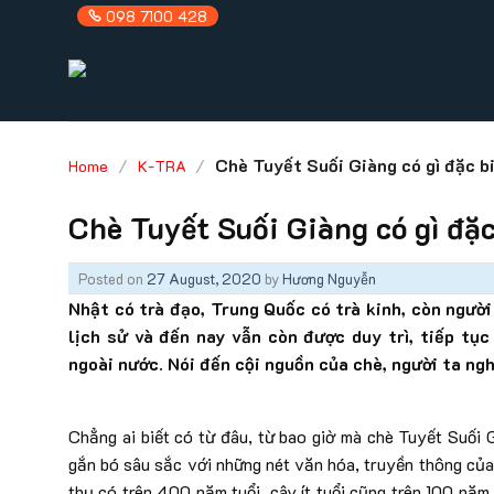
Skip
098 7100 428
to
content
/
/
Chè Tuyết Suối Giàng có gì đặc b
Home
K-TRA
Chè Tuyết Suối Giàng có gì đặ
Posted on
27 August, 2020
by
Hương Nguyễn
Nhật có trà đạo, Trung Quốc có trà kinh, còn người
lịch sử và đến nay vẫn còn được duy trì, tiếp tục
ngoài nước. Nói đến cội nguồn của chè, người ta ng
Chẳng ai biết có từ đâu, từ bao giờ mà chè Tuyết Suối G
gắn bó sâu sắc với những nét văn hóa, truyền thông của
thụ có trên 400 năm tuổi, cây ít tuổi cũng trên 100 nă