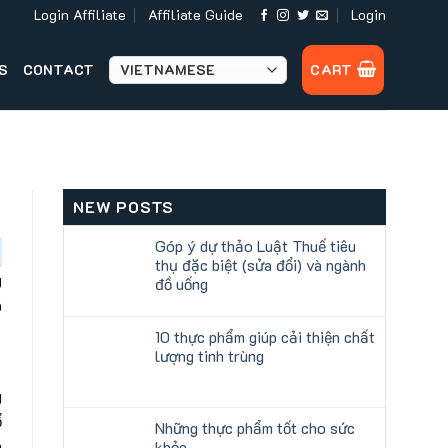
Login Affiliate
Affiliate Guide
Login
S
CONTACT
CART
NEW POSTS
Góp ý dự thảo Luật Thuế tiêu
thụ đặc biệt (sửa đổi) và ngành
g
đồ uống
à
10 thực phẩm giúp cải thiện chất
lượng tinh trùng
g
ổ
Những thực phẩm tốt cho sức
h
khỏe