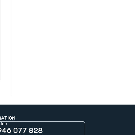
MATION
line
946 077 828