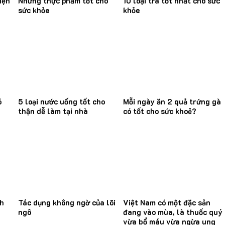
iện
Những thực phẩm tốt cho
10 loại trà tốt nhất cho sức
sức khỏe
khỏe
ó
5 loại nước uống tốt cho
Mỗi ngày ăn 2 quả trứng gà
thận dễ làm tại nhà
có tốt cho sức khoẻ?
nh
Tác dụng không ngờ của lõi
Việt Nam có một đặc sản
ngô
đang vào mùa, là thuốc quý
vừa bổ máu vừa ngừa ung