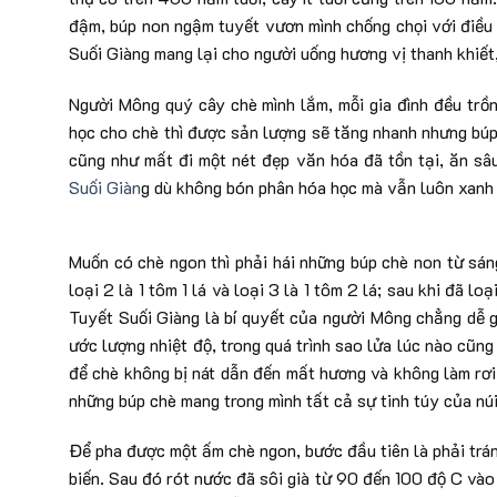
đậm, búp non ngậm tuyết vươn mình chống chọi với điều k
Suối Giàng mang lại cho người uống hương vị thanh khiết,
Người Mông quý cây chè mình lắm, mỗi gia đình đều trồn
học cho chè thì được sản lượng sẽ tăng nhanh nhưng búp
cũng như mất đi một nét đẹp văn hóa đã tồn tại, ăn sâ
Suối Giàn
g dù không bón phân hóa học mà vẫn luôn xanh 
Muốn có chè ngon thì phải hái những búp chè non từ sáng
loại 2 là 1 tôm 1 lá và loại 3 là 1 tôm 2 lá; sau khi đã l
Tuyết Suối Giàng là bí quyết của người Mông chẳng dễ g
ước lượng nhiệt độ, trong quá trình sao lửa lúc nào cũng 
để chè không bị nát dẫn đến mất hương và không làm rơi
những búp chè mang trong mình tất cả sự tinh túy của núi
Để pha được một ấm chè ngon, bước đầu tiên là phải trá
biến. Sau đó rót nước đã sôi già từ 90 đến 100 độ C vào 