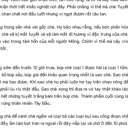
iện thời tiết khắc nghiệt nơi đây. Phải chăng vì thế mà chè Tuyế
 chan chát nơi đầu lưỡi nhưng vị ngọt đượm rất lâu tan.
g trong sân nhà vài gốc chè. Họ bảo nhau rằng, nếu bón phân hó
 chè sẽ bị mất tuyết và sẽ làm mất đi hương vị đặc trưng của chè
u vào trong tâm hồn của mỗi người Mông. Chính vì thế mà cây
ch
tốt .
 sớm đến trước 12 giờ trưa, búp chè loại 1 được hái là loại 1 tôm
oại bỏ búp sâu, búp già đến khâu quan trọng nhất là sao chè. Sao ch
ì mà học được. Khi sao chè họ phải luôn hơ tay trên chao nóng đ
phải liu riu thật đều. Sao chè xong thì đưa ra vò tay thật khéo lé
 hết những tuyết trắng bám trên búp chè. Thành phẩm cuối cùng l
 rừng thiên nhiên Tây Bắc.
ng chè để cánh chè ngấm và loại bỏ các loại bụi sau công đoạn ch
đầy ấm làm bọt tràn ra ngoài rồi đậy nắp lại và chờ 5 đến 10 phút