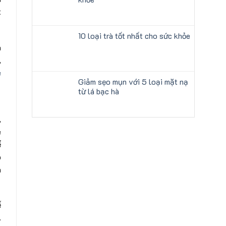
t
10 loại trà tốt nhất cho sức khỏe
a
,
è
Giảm sẹo mụn với 5 loại mặt nạ
từ lá bạc hà
,
è
ể
o
à
ế
.