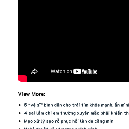
View More:
5 “vệ sĩ” bình dân cho trái tim khỏe mạnh, ẩn mìn
4 sai lầm chị em thường xuyên mắc phải khiến t
Mẹo xử lý sẹo rỗ phục hồi làn da căng mịn
Nghệ thuật yêu thương chính mình