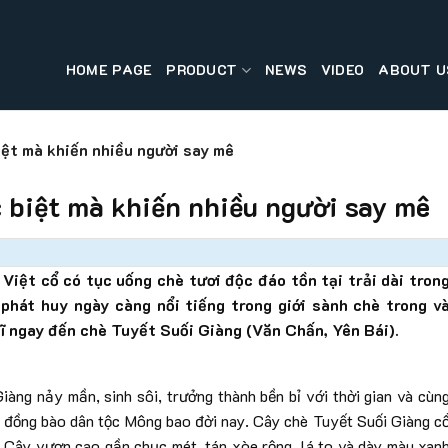
HOME PAGE
PRODUCT
NEWS
VIDEO
ABOUT U
iệt mà khiến nhiều người say mê
c biệt mà khiến nhiều người say mê
 Việt cổ có tục uống chè tươi độc đáo tồn tại trải dài tron
 phát huy ngày càng nổi tiếng trong giới sành chè trong v
hĩ ngay đến chè Tuyết Suối Giàng (Văn Chấn, Yên Bái).
iàng nảy mần, sinh sôi, trưởng thành bền bỉ với thời gian và cùn
 đồng bào dân tộc Mông bao đời nay. Cây chè Tuyết Suối Giàng c
m. Cây vươn cao gần chục mét, tán xòe rộng, lá to và dày màu xan