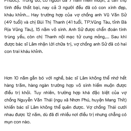
tinh đều thất bại, nay cả 3 người đều đã có con xinh đẹp,
kháu khỉnh… Hay trường hợp của vợ chồng anh Vũ Văn Sử
(49 tuổi) và chị Bùi Thị Thanh (41 tuổi, TP.Vũng Tàu, tỉnh Bà
Rịa Vũng Tàu), 15 năm vô sinh. Anh Sử được chẩn đoán tinh
trùng yếu, còn chị Thanh nội mạc tử cung mỏng,… Sau khi
được bác sĩ Lâm nhận lời chữa trị, vợ chồng anh Sử đã có hai
con trai kháu khỉnh.
Hơn 10 năm gắn bó với nghề, bác sĩ Lâm không thể nhớ hết
hàng trăm, hàng ngàn trường hợp vô sinh hiếm muộn được
điều trị khỏi. Tuy nhiên, trường hợp khá đặc biệt của vợ
chồng Nguyễn Văn Thái (ngụ xã Nhơn Phú, huyện Mang Thít)
khiến bác sĩ Lâm không thể quên được. Vợ chồng Thái cưới
nhau được 12 năm, dù đã đi nhiều nơi điều trị nhưng chẳng có
mụn con nào.