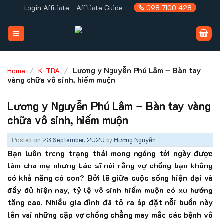
Skip
Login Affiliate
Affiliate Guide
098 7100 428
to
content
/
/
Lương y Nguyễn Phú Lâm – Bàn tay
Home
K-TRA
vàng chữa vô sinh, hiếm muộn
Lương y Nguyễn Phú Lâm – Bàn tay vàng
chữa vô sinh, hiếm muộn
Posted on
23 September, 2020
by
Hương Nguyễn
Bạn luôn trong trạng thái mong ngóng tới ngày được
làm cha mẹ nhưng bác sĩ nói rằng vợ chồng bạn không
có khả năng có con? Bởi lẽ giữa cuộc sống hiện đại và
đầy đủ hiện nay, tỷ lệ vô sinh hiếm muộn có xu hướng
tăng cao. Nhiều gia đình đã tỏ ra áp đặt nỗi buồn này
lên vai những cặp vợ chồng chẳng may mắc các bệnh vô