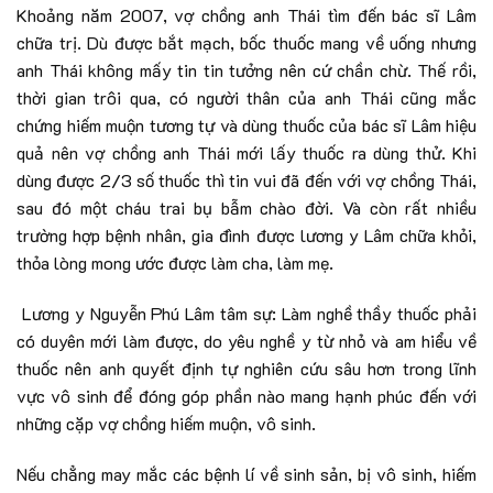
Khoảng năm 2007, vợ chồng anh Thái tìm đến bác sĩ Lâm
chữa trị. Dù được bắt mạch, bốc thuốc mang về uống nhưng
anh Thái không mấy tin tin tưởng nên cứ chần chừ. Thế rồi,
thời gian trôi qua, có người thân của anh Thái cũng mắc
chứng hiếm muộn tương tự và dùng thuốc của bác sĩ Lâm hiệu
quả nên vợ chồng anh Thái mới lấy thuốc ra dùng thử. Khi
dùng được 2/3 số thuốc thì tin vui đã đến với vợ chồng Thái,
sau đó một cháu trai bụ bẫm chào đời. Và còn rất nhiều
trường hợp bệnh nhân, gia đình được lương y Lâm chữa khỏi,
thỏa lòng mong ước được làm cha, làm mẹ.
Lương y Nguyễn Phú Lâm tâm sự: Làm nghề thầy thuốc phải
có duyên mới làm được, do yêu nghề y từ nhỏ và am hiểu về
thuốc nên anh quyết định tự nghiên cứu sâu hơn trong lĩnh
vực vô sinh để đóng góp phần nào mang hạnh phúc đến với
những cặp vợ chồng hiếm muộn, vô sinh.
Nếu chẳng may mắc các bệnh lí về sinh sản, bị vô sinh, hiếm