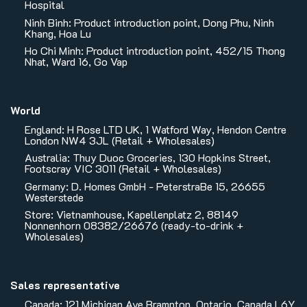
Hospital
Ninh Binh: Product introduction point, Dong Phu, Ninh
Khang, Hoa Lu
Ho Chi Minh: Product introduction point, 452/15 Thong
Nhat, Ward 16, Go Vap
World
England: H Rose LTD UK, 1 Watford Way, Hendon Centre
London NW4 3JL (Retail + Wholesales)
Australia: Thuy Duoc Groceries, 130 Hopkins Street,
Footscray VIC 3011 (Retail + Wholesales)
Germany: D. Homes GmbH - PeterstraBe 15, 26655
Westerstede
Store: Vietnamhouse, Kapellenplatz 2, 88149
Nonnenhorn 08382/26676 (ready-to-drink +
Wholesales)
Sales representative
Canada: 121 Michigan Ave Brampton, Ontario, Canada L6Y