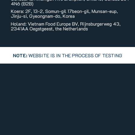
4N6 (B2B)
Koera: 2F, 13-2, Somun-gil 17beon-gil, Munsan-eup,
Jinju-si, Gyeongnam-do, Korea
Holand: Vietnam Food Europe BV, Rijnsburgerweg 43,
2341AA Oegstgeest, the Netherlands
NOTE:
WEBSITE IS IN THE PROCESS OF TESTING