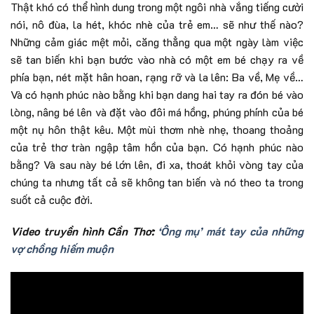
Thật khó có thể hình dung trong một ngôi nhà vắng tiếng cười
nói, nô đùa, la hét, khóc nhè của trẻ em… sẽ như thế nào?
Những cảm giác mệt mỏi, căng thẳng qua một ngày làm việc
sẽ tan biến khi bạn bước vào nhà có một em bé chạy ra về
phía bạn, nét mặt hân hoan, rạng rỡ và la lên: Ba về, Mẹ về…
Và có hạnh phúc nào bằng khi bạn dang hai tay ra đón bé vào
lòng, nâng bé lên và đặt vào đôi má hồng, phúng phính của bé
một nụ hôn thật kêu. Một mùi thơm nhè nhẹ, thoang thoảng
của trẻ thơ tràn ngập tâm hồn của bạn. Có hạnh phúc nào
bằng? Và sau này bé lớn lên, đi xa, thoát khỏi vòng tay của
chúng ta nhưng tất cả sẽ không tan biến và nó theo ta trong
suốt cả cuộc đời.
Video truyền hình Cần Thơ:
‘Ông mụ’ mát tay của những
vợ chồng hiếm muộn