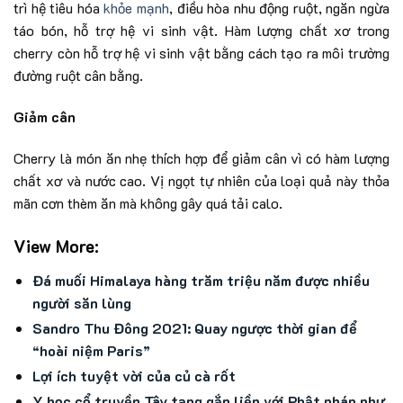
trì hệ tiêu hóa
khỏe mạnh
, điều hòa nhu động ruột, ngăn ngừa
táo bón, hỗ trợ hệ vi sinh vật. Hàm lượng chất xơ trong
cherry còn hỗ trợ hệ vi sinh vật bằng cách tạo ra môi trường
đường ruột cân bằng.
Giảm cân
Cherry là món ăn nhẹ thích hợp để giảm cân vì có hàm lượng
chất xơ và nước cao. Vị ngọt tự nhiên của loại quả này thỏa
mãn cơn thèm ăn mà không gây quá tải calo.
View More:
Đá muối Himalaya hàng trăm triệu năm được nhiều
người săn lùng
Sandro Thu Đông 2021: Quay ngược thời gian để
“hoài niệm Paris”
Lợi ích tuyệt vời của củ cà rốt
Y học cổ truyền Tây tạng gắn liền với Phật pháp như