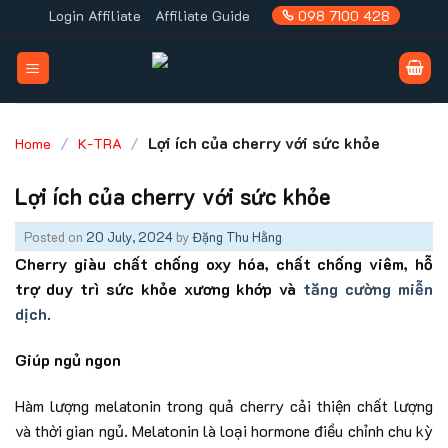
Skip
Login Affiliate
Affiliate Guide
098 7100 428
to
content
/
/
Lợi ích của cherry với sức khỏe
Home
K-TRA
Lợi ích của cherry với sức khỏe
Posted on
20 July, 2024
by
Đặng Thu Hằng
Cherry giàu chất chống oxy hóa, chất chống viêm, hỗ
trợ duy trì sức khỏe xương khớp và
tăng cường miễn
dịch
.
Giúp ngủ ngon
Hàm lượng melatonin trong quả cherry cải thiện chất lượng
và thời gian ngủ. Melatonin là loại hormone điều chỉnh chu kỳ