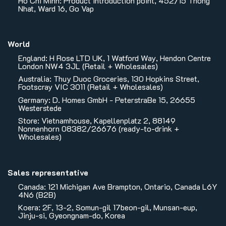
Ho Chi Minh: Product introduction point, 452/15 Thong
Nhat, Ward 16, Go Vap
World
England: H Rose LTD UK, 1 Watford Way, Hendon Centre
London NW4 3JL (Retail + Wholesales)
Australia: Thuy Duoc Groceries, 130 Hopkins Street,
Footscray VIC 3011 (Retail + Wholesales)
Germany: D. Homes GmbH - PeterstraBe 15, 26655
Westerstede
Store: Vietnamhouse, Kapellenplatz 2, 88149
Nonnenhorn 08382/26676 (ready-to-drink +
Wholesales)
Sales representative
Canada: 121 Michigan Ave Brampton, Ontario, Canada L6Y
4N6 (B2B)
Koera: 2F, 13-2, Somun-gil 17beon-gil, Munsan-eup,
Jinju-si, Gyeongnam-do, Korea