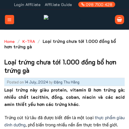
Skip
Login Affiliate
Affiliate Guide
098 7100 428
to
content
/
/
Loại trứng chưa tới 1.000 đồng bổ
Home
K-TRA
hơn trứng gà
Loại trứng chưa tới 1.000 đồng bổ hơn
trứng gà
Posted on
14 July, 2024
by
Đặng Thu Hằng
Loại trứng này giàu protein, vitamin B hơn trứng gà;
nhiều chất lecithin, đồng, coban, niacin và các acid
amin thiết yếu hơn các trứng khác.
Trứng cút từ lâu đã được biết đến là một loại
thực phẩm giàu
dinh dưỡng
, phổ biến trong nhiều nền ẩm thực trên thế giới.