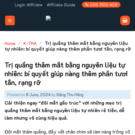
Skip
Login Affiliate
Affiliate Guide
098 7100 428
to
content
/
/
Trị quầng thâm mắt bằng nguyên liệu
Home
K-TRA
tự nhiên: bí quyết giúp nàng thêm phần tươi tắn, rạng rỡ
Trị quầng thâm mắt bằng nguyên liệu tự
nhiên: bí quyết giúp nàng thêm phần tươi
tắn, rạng rỡ
Posted on
8 June, 2024
by
Đặng Thu Hằng
Cải thiện ngay “đôi mắt gấu trúc” với những mẹo trị
quầng thâm mắt bằng nguyên liệu tự nhiên rẻ tiền, dễ
làm nhưng vô cùng hiệu quả.
Đôi mắt thâm quầng, đầy vết chân chim sẽ làm nàng trông vô