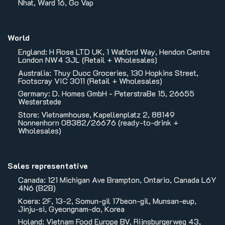
Nhat, Ward 16, Go Vap
World
England: H Rose LTD UK, 1 Watford Way, Hendon Centre
London NW4 3JL (Retail + Wholesales)
Australia: Thuy Duoc Groceries, 130 Hopkins Street,
Footscray VIC 3011 (Retail + Wholesales)
Germany: D. Homes GmbH - PeterstraBe 15, 26655
Westerstede
Store: Vietnamhouse, Kapellenplatz 2, 88149
Nonnenhorn 08382/26676 (ready-to-drink +
Wholesales)
Sales representative
Canada: 121 Michigan Ave Brampton, Ontario, Canada L6Y
4N6 (B2B)
Koera: 2F, 13-2, Somun-gil 17beon-gil, Munsan-eup,
Jinju-si, Gyeongnam-do, Korea
Holand: Vietnam Food Europe BV, Rijnsburgerweg 43,