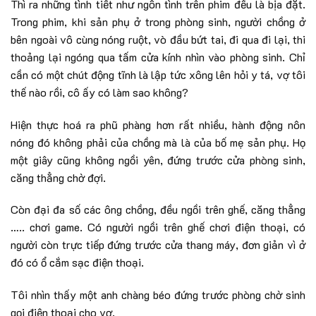
Thì ra những tình tiết như ngôn tình trên phim đều là bịa đặt.
Trong phim, khi sản phụ ở trong phòng sinh, người chồng ở
bên ngoài vô cùng nóng ruột, vò đầu bứt tai, đi qua đi lại, thi
thoảng lại ngóng qua tấm cửa kính nhìn vào phòng sinh. Chỉ
cần có một chút động tĩnh là lập tức xông lên hỏi y tá, vợ tôi
thế nào rồi, cô ấy có làm sao không?
Hiện thực hoá ra phũ phàng hơn rất nhiều, hành động nôn
nóng đó không phải của chồng mà là của bố mẹ sản phụ. Họ
một giây cũng không ngồi yên, đứng trước cửa phòng sinh,
căng thẳng chờ đợi.
Còn đại đa số các ông chồng, đều ngồi trên ghế, căng thẳng
….. chơi game. Có người ngồi trên ghế chơi điện thoại, có
người còn trực tiếp đứng trước cửa thang máy, đơn giản vì ở
đó có ổ cắm sạc điện thoại.
Tôi nhìn thấy một anh chàng béo đứng trước phòng chờ sinh
gọi điện thoại cho vợ.