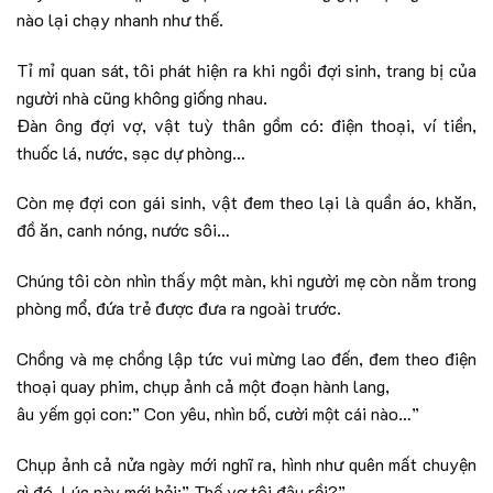
nào lại chạy nhanh như thế.
Tỉ mỉ quan sát, tôi phát hiện ra khi ngồi đợi sinh, trang bị của
người nhà cũng không giống nhau.
Đàn ông đợi vợ, vật tuỳ thân gồm có: điện thoại, ví tiền,
thuốc lá, nước, sạc dự phòng…
Còn mẹ đợi con gái sinh, vật đem theo lại là quần áo, khăn,
đồ ăn, canh nóng, nước sôi…
Chúng tôi còn nhìn thấy một màn, khi người mẹ còn nằm trong
phòng mổ, đứa trẻ được đưa ra ngoài trước.
Chồng và mẹ chồng lập tức vui mừng lao đến, đem theo điện
thoại quay phim, chụp ảnh cả một đoạn hành lang,
âu yếm gọi con:” Con yêu, nhìn bố, cười một cái nào…”
Chụp ảnh cả nửa ngày mới nghĩ ra, hình như quên mất chuyện
gì đó. Lúc này mới hỏi:” Thế vợ tôi đâu rồi?”