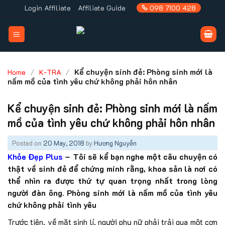
Skip
Login Affiliate
Affiliate Guide
098 7100 428
to
content
/
/
Kể chuyện sinh đẻ: Phòng sinh mới là
Home
K-TRA
nấm mồ của tình yêu chứ không phải hôn nhân
Kể chuyện sinh đẻ: Phòng sinh mới là nấm
mồ của tình yêu chứ không phải hôn nhân
Posted on
20 May, 2018
by
Hương Nguyễn
Khỏe Đẹp Plus
– Tôi sẽ kể bạn nghe một câu chuyện có
thật về sinh đẻ để chứng minh rằng, khoa sản là nơi có
thể nhìn ra được thứ tự quan trọng nhất trong lòng
người đàn ông. Phòng sinh mới là nấm mồ của tình yêu
chứ không phải tình yêu
Trước tiên, về mặt sinh lí, người phụ nữ phải trải qua một cơn