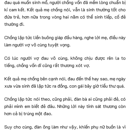
đau quá muốn sinh mổ, người chồng vốn đã mềm lòng chuẩn bị
kí cam kết. Kết quả mẹ chồng nói, vẫn là sinh thường tốt cho
đứa trẻ, hơn nữa trong vòng hai năm có thể sinh tiếp, cố đẻ
thường đi.
Chồng lập tức liền buông giáp đầu hàng, nghe lời mẹ, điều này
làm người vợ vô cùng tuyệt vọng.
Có lúc người vợ đau vô cùng, không chịu được rên la to
tiếng, chồng vốn dĩ cũng rất thương xót vợ.
Kết quả mẹ chồng bên cạnh nói, đau đến thế hay sao, mẹ ngày
xưa vừa sinh đã lập tức ra đồng, con gái bây giờ tiểu thư quá.
Chồng lập tức nói theo, cũng phải, đàn bà ai cũng phải đẻ, có
phải mình em biết đẻ đâu. Những lời này tính sát thương còn
hơn cả bị trúng một đao.
Suy cho cùng, đàn ông làm như vậy, khiến phụ nữ buồn là vì