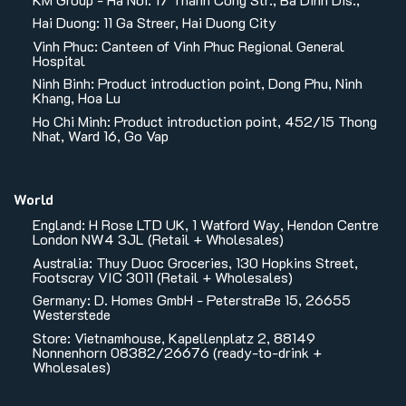
Hai Duong: 11 Ga Streer, Hai Duong City
Vinh Phuc: Canteen of Vinh Phuc Regional General
Hospital
Ninh Binh: Product introduction point, Dong Phu, Ninh
Khang, Hoa Lu
Ho Chi Minh: Product introduction point, 452/15 Thong
Nhat, Ward 16, Go Vap
World
England: H Rose LTD UK, 1 Watford Way, Hendon Centre
London NW4 3JL (Retail + Wholesales)
Australia: Thuy Duoc Groceries, 130 Hopkins Street,
Footscray VIC 3011 (Retail + Wholesales)
Germany: D. Homes GmbH - PeterstraBe 15, 26655
Westerstede
Store: Vietnamhouse, Kapellenplatz 2, 88149
Nonnenhorn 08382/26676 (ready-to-drink +
Wholesales)