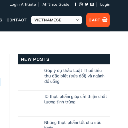
Login Affiliate
Affiliate Guide
Login
S
CONTACT
CART
NEW POSTS
Góp ý dự thảo Luật Thuế tiêu
thụ đặc biệt (sửa đổi) và ngành
đồ uống
h
10 thực phẩm giúp cải thiện chất
lượng tinh trùng
Những thực phẩm tốt cho sức
khỏe