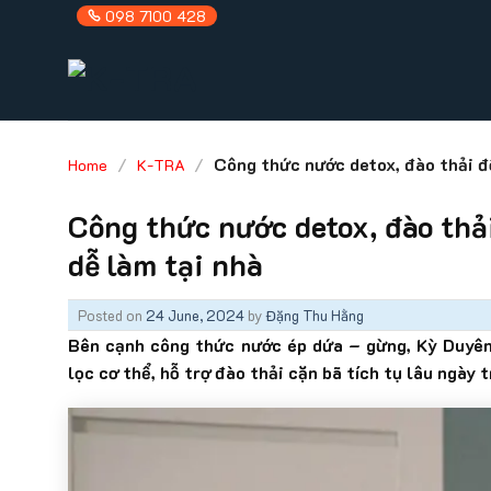
Skip
098 7100 428
to
content
/
/
Công thức nước detox, đào thải đ
Home
K-TRA
Công thức nước detox, đào thả
dễ làm tại nhà
Posted on
24 June, 2024
by
Đặng Thu Hằng
Bên cạnh công thức nước ép dứa – gừng, Kỳ Duyên 
lọc cơ thể, hỗ trợ đào thải cặn bã tích tụ lâu ngày 