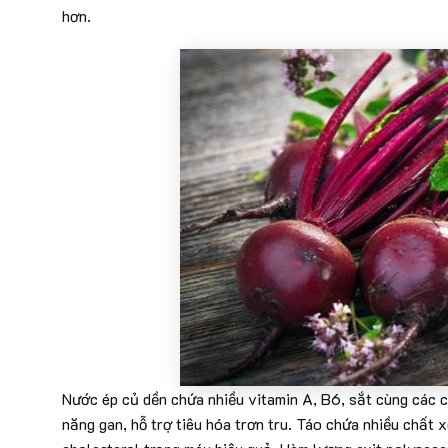
hơn.
Nước ép củ dền chứa nhiều vitamin A, B6, sắt cùng các c
năng gan, hỗ trợ tiêu hóa trơn tru. Táo chứa nhiều chất 