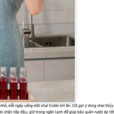
 nhỏ, mỗi ngày uống một chai trước khi ăn. Cô gợi ý dùng chai thủy
n chặt nắp đậy, giữ trong ngăn lạnh để giúp bảo quản nước ép tố