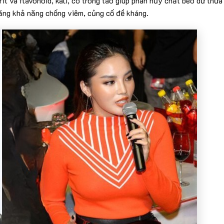
it và flavonoid, kali, có trong táo giúp phân hủy chất béo dư thừa
tăng khả năng chống viêm, củng cố đề kháng.