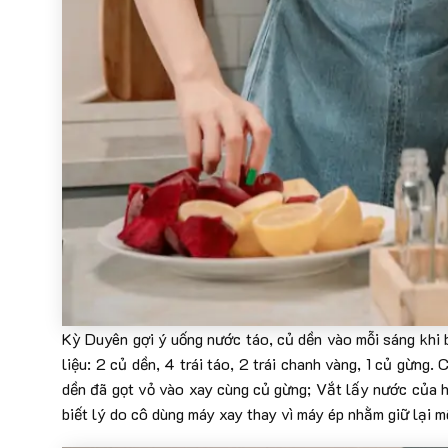
Kỳ Duyên gợi ý uống nước táo, củ dền vào mỗi sáng khi 
liệu: 2 củ dền, 4 trái táo, 2 trái chanh vàng, 1 củ gừng
dền đã gọt vỏ vào xay cùng củ gừng; Vắt lấy nước của 
biết lý do cô dùng máy xay thay vì máy ép nhằm giữ lại mộ