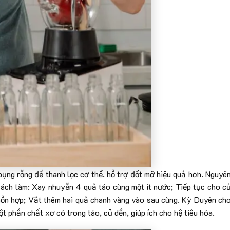
bụng rỗng để thanh lọc cơ thể, hỗ trợ đốt mỡ hiệu quả hơn. Nguyê
. Cách làm: Xay nhuyễn 4 quả táo cùng một ít nước; Tiếp tục cho c
hỗn hợp; Vắt thêm hai quả chanh vàng vào sau cùng. Kỳ Duyên ch
t phần chất xơ có trong táo, củ dền, giúp ích cho hệ tiêu hóa.