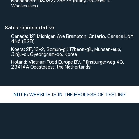
Nonnenhorn 08382/26676 (ready-to-drink +
Wholesales)
Sales representative
Canada: 121 Michigan Ave Brampton, Ontario, Canada L6Y
4N6 (B2B)
Koera: 2F, 13-2, Somun-gil 17beon-gil, Munsan-eup,
Jinju-si, Gyeongnam-do, Korea
Holand: Vietnam Food Europe BV, Rijnsburgerweg 43,
2341AA Oegstgeest, the Netherlands
NOTE:
WEBSITE IS IN THE PROCESS OF TESTING