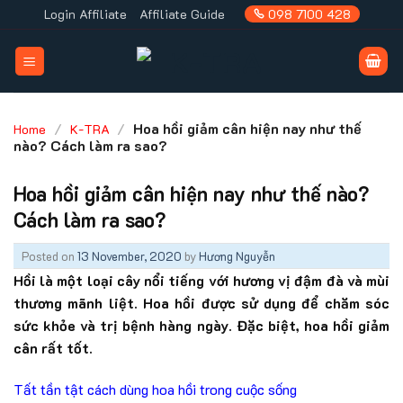
Skip
Login Affiliate
Affiliate Guide
098 7100 428
to
content
/
/
Hoa hồi giảm cân hiện nay như thế
Home
K-TRA
nào? Cách làm ra sao?
Hoa hồi giảm cân hiện nay như thế nào?
Cách làm ra sao?
Posted on
13 November, 2020
by
Hương Nguyễn
Hồi là một loại cây nổi tiếng với hương vị đậm đà và mùi
thương mãnh liệt. Hoa hồi được sử dụng để chăm sóc
sức khỏe và trị bệnh hàng ngày. Đặc biệt, hoa hồi giảm
cân rất tốt.
Tất tần tật cách dùng hoa hồi trong cuộc sống