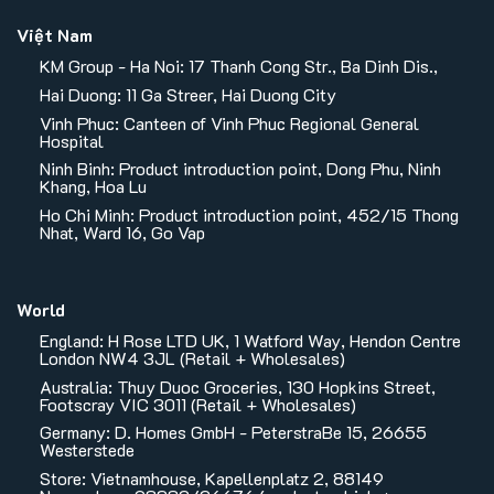
Việt Nam
KM Group - Ha Noi: 17 Thanh Cong Str., Ba Dinh Dis.,
Hai Duong: 11 Ga Streer, Hai Duong City
Vinh Phuc: Canteen of Vinh Phuc Regional General
Hospital
Ninh Binh: Product introduction point, Dong Phu, Ninh
Khang, Hoa Lu
Ho Chi Minh: Product introduction point, 452/15 Thong
Nhat, Ward 16, Go Vap
World
England: H Rose LTD UK, 1 Watford Way, Hendon Centre
London NW4 3JL (Retail + Wholesales)
Australia: Thuy Duoc Groceries, 130 Hopkins Street,
Footscray VIC 3011 (Retail + Wholesales)
Germany: D. Homes GmbH - PeterstraBe 15, 26655
Westerstede
Store: Vietnamhouse, Kapellenplatz 2, 88149