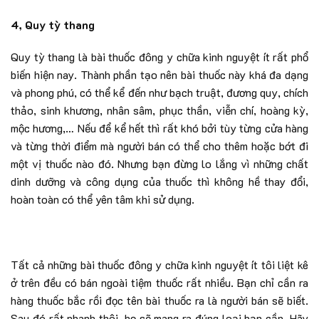
4, Quy tỳ thang
Quy tỳ thang là bài thuốc đông y chữa kinh nguyệt ít rất phổ
biến hiện nay. Thành phần tạo nên bài thuốc này khá đa dạng
và phong phú, có thể kể đến như bạch truật, đương quy, chích
thảo, sinh khương, nhân sâm, phục thần, viễn chí, hoàng kỳ,
mộc hương,… Nếu để kể hết thì rất khó bởi tùy từng cửa hàng
và từng thời điểm mà người bán có thể cho thêm hoặc bớt đi
một vị thuốc nào đó. Nhưng bạn đừng lo lắng vì những chất
dinh dưỡng và công dụng của thuốc thì không hề thay đổi,
hoàn toàn có thể yên tâm khi sử dụng.
Tất cả những bài thuốc đông y chữa kinh nguyệt ít tôi liệt kê
ở trên đều có bán ngoài tiệm thuốc rất nhiều. Bạn chỉ cần ra
hàng thuốc bắc rồi đọc tên bài thuốc ra là người bán sẽ biết.
Sau đó rất nhanh thôi, họ sẽ mang ra đúng loại bạn cần. Hãy