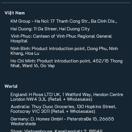
Việt Nam
KM Group - Ha Noi: 17 Thanh Cong Str., Ba Dinh Dis.,
Hai Duong: 11 Ga Streer, Hai Duong City
Vinh Phuc: Canteen of Vinh Phuc Regional General
Hospital
Ninh Binh: Product introduction point, Dong Phu, Ninh
Khang, Hoa Lu
Ho Chi Minh: Product introduction point, 452/15 Thong
Nhat, Ward 16, Go Vap
World
England: H Rose LTD UK, 1 Watford Way, Hendon Centre
London NW4 3JL (Retail + Wholesales)
Australia: Thuy Duoc Groceries, 130 Hopkins Street,
Footscray VIC 3011 (Retail + Wholesales)
Germany: D. Homes GmbH - PeterstraBe 15, 26655
Westerstede
Store: Vietnamhouse, Kapellenplatz 2, 88149