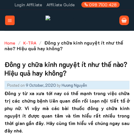
Skip
Login Affiliate
Affiliate Guide
098 7100 428
to
content
/
/
Đông y chữa kinh nguyệt ít như thế
Home
K-TRA
nào? Hiệu quả hay không?
Đông y chữa kinh nguyệt ít như thế nào?
Hiệu quả hay không?
Posted on
9 October, 2020
by
Hương Nguyễn
Đông y từ xa xưa tới nay có thế mạnh trong việc chữa
trị các chứng bệnh liên quan đến rối loạn nội tiết tố ở
phụ nữ. Vì vậy mà các bài thuốc đông y chữa kinh
nguyệt ít được quan tâm và tìm hiểu rất nhiều trong
thời gian gần đây. Hãy cùng tìm hiểu về chúng ngay sau
đây nhé.