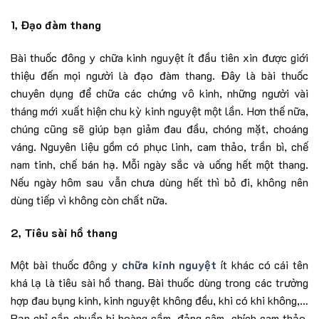
1, Đạo đàm thang
Bài thuốc đông y chữa kinh nguyệt ít đầu tiên xin được giới
thiệu đến mọi người là đạo đàm thang. Đây là bài thuốc
chuyên dụng để chữa các chứng vô kinh, những người vài
tháng mới xuất hiện chu kỳ kinh nguyệt một lần. Hơn thế nữa,
chúng cũng sẽ giúp bạn giảm đau đầu, chóng mặt, choáng
váng. Nguyên liệu gồm có phục linh, cam thảo, trần bì, chế
nam tinh, chế bán hạ. Mỗi ngày sắc và uống hết một thang.
Nếu ngày hôm sau vẫn chưa dùng hết thì bỏ đi, không nên
dùng tiếp vì không còn chất nữa.
2, Tiêu sài hồ thang
Một bài thuốc đông y
chữa kinh nguyệt
ít khác có cái tên
khá lạ là tiêu sài hồ thang. Bài thuốc dùng trong các trường
hợp đau bụng kinh, kinh nguyệt không đều, khi có khi không,…
Bạn chỉ cần chuẩn bị hoàng cầm, đảng sâm, chích cam thảo,