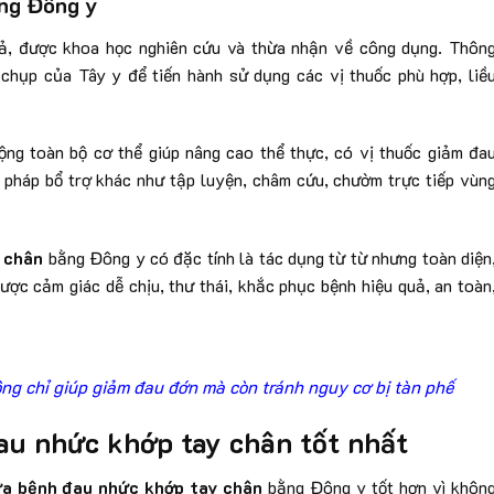
ằng Đông y
ả, được khoa học nghiên cứu và thừa nhận về công dụng. Thôn
chụp của Tây y để tiến hành sử dụng các vị thuốc phù hợp, liề
ng toàn bộ cơ thể giúp nâng cao thể thực, có vị thuốc giảm đa
n pháp bổ trợ khác như tập luyện, châm cứu, chườm trực tiếp vùn
y chân
bằng Đông y có đặc tính là tác dụng từ từ nhưng toàn diện
được cảm giác dễ chịu, thư thái, khắc phục bệnh hiệu quả, an toàn
ng chỉ giúp giảm đau đớn mà còn tránh nguy cơ bị tàn phế
đau nhức khớp tay chân tốt nhất
a bệnh đau nhức khớp tay chân
bằng Đông y tốt hơn vì khôn