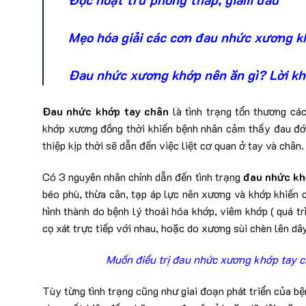
Mẹo hóa giải các cơn đau nhức xương k
Đau nhức xương khớp nên ăn gì? Lời kh
Đau nhức khớp tay chân
là tình trạng tổn thương cá
khớp xương đồng thời khiến bệnh nhân cảm thấy đau đớ
thiệp kịp thời sẽ dẫn đến việc liệt cơ quan ở tay và chân.
Có 3 nguyên nhân chính dẫn đến tình trạng
đau nhức kh
béo phù, thừa cân, tạp áp lực nên xương và khớp khiến 
hình thành do bệnh lý thoái hóa khớp, viêm khớp ( quá t
cọ xát trực tiếp với nhau, hoặc do xương sùi chèn lên dâ
Muốn điều trị đau nhức xương khớp tay c
Tùy từng tình trạng cũng như giai đoạn phát triển của b