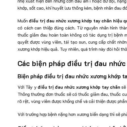
nhẹ xuất hiện đến những cơn đau âm ỉ hoặc dữ dội, nặng 
khớp, sốt cao, khí huyết lưu thông kém, bệnh nhân đau đ
Muốn
điều trị đau nhức xương khớp tay chân hiệu q
có cách can thiệp đúng cách. Từ nguyên nhân hình thà
thuốc giảm đau hoàn toàn không có tác dụng trị bệnh 
quyết được vùng viêm, tái tạo sun, cung cấp chất nhờn 
xương khớp hiệu quả. Tuy nhiên, quá trình này đòi hỏi th
Các biện pháp điều trị đau nhức
Biện pháp điều trị đau nhức xương khớp t
Với Tây y
điều trị đau nhức xương khớp tay chân
sẽ 
Thông thường đơn thuốc sẽ có thuốc giảm đau, thuốc cu
rõ rệt, vùng viêm được khống chế và cải thiện được phần
Với trường hợp bệnh nặng hơn xương biến dạng thì sẽ phả