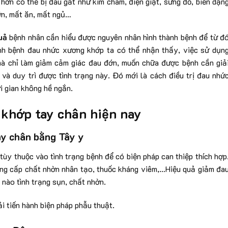
hơn có thể bị đau gắt như kim châm, điện giật, sưng đỏ, biến dạn
ớn, mất ăn, mất ngủ…
uả
bệnh nhân cần hiểu được nguyên nhân hình thành bệnh để từ đ
nh bệnh đau nhức xương khớp ta có thể nhận thấy, việc sử dụn
mà chỉ làm giảm cảm giác đau đớn, muốn chữa được bệnh cần giả
và duy trì được tình trạng này. Đó mới là cách điều trị đau nhứ
ời gian không hề ngắn.
 khớp tay chân hiện nay
ay chân bằng Tây y
tùy thuộc vào tình trạng bệnh để có biện pháp can thiệp thích hợp
ng cấp chất nhờn nhân tạo, thuốc kháng viêm,…Hiệu quả giảm đa
 nào tình trạng sụn, chất nhờn.
i tiến hành biện pháp phẫu thuật.