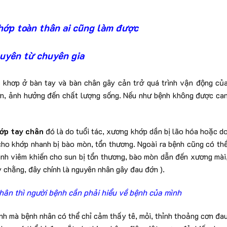
hớp toàn thân ai cũng làm được
uyên từ chuyên gia
c khơp ở bàn tay và bàn chân gây cản trở quá trình vận động củ
n, ảnh hưởng đến chất lượng sống. Nếu như bệnh không được ca
ớp tay chân
đó là do tuổi tác, xương khớp dần bị lão hóa hoặc d
cho khớp nhanh bị bào mòn, tổn thương. Ngoài ra bệnh cũng có th
rình viêm khiến cho sun bị tổn thương, bào mòn dẫn đến xương mài
y chằng, đây chính là nguyên nhân gây đau đớn ).
hân thì người bệnh cần phải hiểu về bệnh của mình
ệnh mà bệnh nhân có thể chỉ cảm thấy tê, mỏi, thỉnh thoảng cơn đa