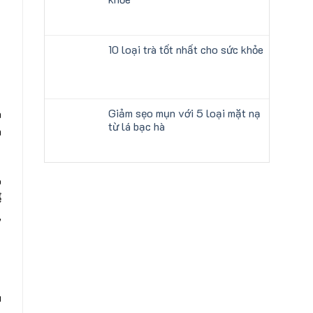
10 loại trà tốt nhất cho sức khỏe
Giảm sẹo mụn với 5 loại mặt nạ
a
từ lá bạc hà
n
o
ể
,
u