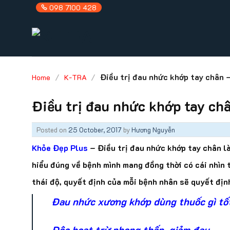
Skip
098 7100 428
to
content
/
/
Điều trị đau nhức khớp tay chân –
Home
K-TRA
Điều trị đau nhức khớp tay ch
Posted on
25 October, 2017
by
Hương Nguyễn
Khỏe Đẹp Plus
– Điều trị đau nhức khớp tay chân là
hiểu đúng về bệnh mình mang đồng thời có cái nhìn 
thái độ, quyết định của mỗi bệnh nhân sẽ quyết định
Đau nhức xương khớp dùng thuốc gì tố
Ðộc hoạt trừ phong thấp, giảm đau