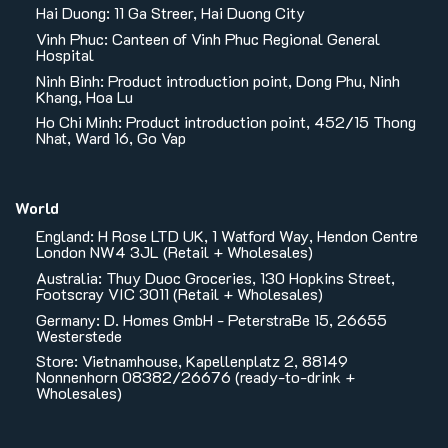
Hai Duong: 11 Ga Streer, Hai Duong City
Vinh Phuc: Canteen of Vinh Phuc Regional General
Hospital
Ninh Binh: Product introduction point, Dong Phu, Ninh
Khang, Hoa Lu
Ho Chi Minh: Product introduction point, 452/15 Thong
Nhat, Ward 16, Go Vap
World
England: H Rose LTD UK, 1 Watford Way, Hendon Centre
London NW4 3JL (Retail + Wholesales)
Australia: Thuy Duoc Groceries, 130 Hopkins Street,
Footscray VIC 3011 (Retail + Wholesales)
Germany: D. Homes GmbH - PeterstraBe 15, 26655
Westerstede
Store: Vietnamhouse, Kapellenplatz 2, 88149
Nonnenhorn 08382/26676 (ready-to-drink +
Wholesales)