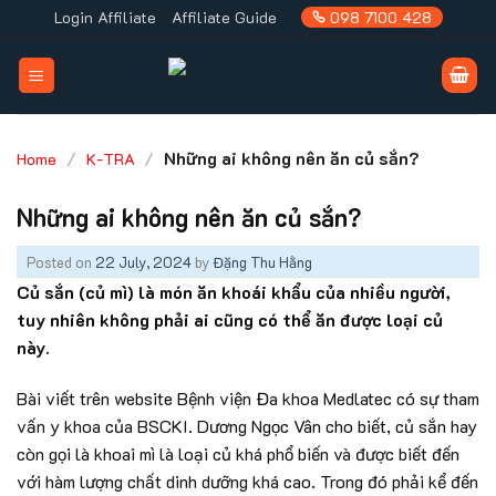
Skip
Login Affiliate
Affiliate Guide
098 7100 428
to
content
/
/
Những ai không nên ăn củ sắn?
Home
K-TRA
Những ai không nên ăn củ sắn?
Posted on
22 July, 2024
by
Đặng Thu Hằng
Củ sắn (củ mì) là món ăn khoái khẩu của nhiều người,
tuy nhiên không phải ai cũng có thể ăn được loại củ
này.
Bài viết trên website Bệnh viện Đa khoa Medlatec có sự tham
vấn y khoa của BSCKI. Dương Ngọc Vân cho biết, củ sắn hay
còn gọi là khoai mì là loại củ khá phổ biến và được biết đến
với hàm lượng chất dinh dưỡng khá cao. Trong đó phải kể đến