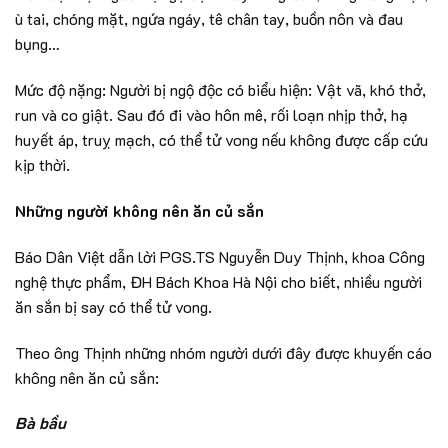
ù tai, chóng mặt, ngứa ngáy, tê chân tay, buồn nôn và đau
bụng…
Mức độ nặng: Người bị ngộ độc có biểu hiện: Vật vã, khó thở,
run và co giật. Sau đó đi vào hôn mê, rối loạn nhịp thở, hạ
huyết áp, truỵ mạch, có thể tử vong nếu không được cấp cứu
kịp thời.
Những người không nên ăn củ sắn
Báo Dân Việt dẫn lời PGS.TS Nguyễn Duy Thịnh, khoa Công
nghệ thực phẩm, ĐH Bách Khoa Hà Nội cho biết, nhiều người
ăn sắn bị say có thể tử vong.
Theo ông Thịnh những nhóm người dưới đây được khuyến cáo
không nên ăn củ sắn:
Bà bầu