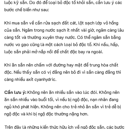
luộc kỹ sắn. Do đó để loại bỏ độc tố khỏi sắn, cần lưu ý các
bước chế biến như sau:
Khi mua sắn về cần rửa sạch đất cát, lột sạch lớp vỏ hồng
của sắn. Ngâm trong nước sạch ít nhất vài giờ, ngâm càng lâu
càng tốt và thường xuyên thay nước. Có thể ngâm sắn bằng
nước vo gạo cũng là một cách loại bỏ độc tố. Khi nấu, hấp,
luộc sắn phải mở nắp nồi để chất độc bay ra ngoài.
Khi ăn sắn nên chấm với đường hay mật để trung hòa chất
độc. Nếu thấy sắn có vị đắng nên bỏ đi vì sắn càng đắng thì
càng nhiều axít cyanhydric.
Cần lưu ý:
Không nên ăn nhiều sắn vào lúc đói. Không nên
ăn sắn nhiều vào buổi tối, vì nếu bị ngộ độc, nạn nhân đang
ngủ khó phát hiện. Không nên cho trẻ nhỏ ăn sắn vì trẻ dễ bị
ngộ độc và khi bị ngộ độc thường nặng hơn.
Trên đây là những kiến thức hữu ích về ngộ độc sắn, các bước