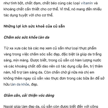
như tinh bột, chất đạm, chất béo cùng các loại
vitamin
và
khoáng chất cần thiết cho cơ thể. Vì thế, nó mang đến nhiều
tác dụng tuyệt vời cho cơ thể.
Những lợi ích sức khoẻ của củ sắn
Chăm sóc sức khỏe làn da
Từ xa xưa các bà các mẹ xem củ sắn như loại thực phẩm
vàng trong việc chăm sóc sắc đẹp, đặc biệt là giúp da trắng
sáng, mịn màng. Được biết, trong củ sắn có hàm lượng nước
và các khoáng chất dồi dào nên có tác dụng cấp ẩm, trị thâm
nám, hỗ trợ làm sáng da. Còn chần chờ gì nữa mà chị em
không thêm ngay củ sắn vào thực đơn trong các bữa ăn để sở
hữu l
àn da khỏe
, đẹp.
Giảm cân, cải thiện vóc dáng
Ngoài giúp làm đẹp da, củ sắn còn được biết đến với công