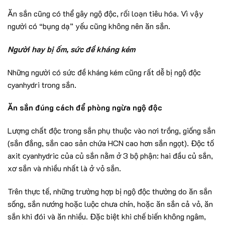
Ăn sắn cũng có thể gây ngộ độc, rối loạn tiêu hóa. Vì vậy
người có “bụng dạ” yếu cũng không nên ăn sắn.
Người hay bị ốm, sức đề kháng kém
Những người có sức đề kháng kém cũng rất dễ bị ngộ độc
cyanhydri trong sắn.
Ăn sắn đúng cách để phòng ngừa ngộ độc
Lượng chất độc trong sắn phụ thuộc vào nơi trồng, giống sắn
(sắn đắng, sắn cao sản chứa HCN cao hơn sắn ngọt). Độc tố
axit cyanhydric của củ sắn nằm ở 3 bộ phận: hai đầu củ sắn,
xơ sắn và nhiều nhất là ở vỏ sắn.
Trên thực tế, những trường hợp bị ngộ độc thường do ăn sắn
sống, sắn nướng hoặc luộc chưa chín, hoặc ăn sắn cả vỏ, ăn
sắn khi đói và ăn nhiều. Đặc biệt khi chế biến không ngâm,