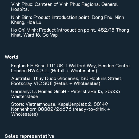
Vinh Phuc: Canteen of Vinh Phuc Regional General
Hospital
Ninh Binh: Product introduction point, Dong Phu, Ninh
Khang, Hoa Lu
Ho Chi Minh: Product introduction point, 452/15 Thong
Nhat, Ward 16, Go Vap
World
England: H Rose LTD UK, 1 Watford Way, Hendon Centre
London NW4 3JL (Retail + Wholesales)
Australia: Thuy Duoc Groceries, 130 Hopkins Street,
Footscray VIC 3011 (Retail + Wholesales)
Germany: D. Homes GmbH - PeterstraBe 15, 26655
Westerstede
Store: Vietnamhouse, Kapellenplatz 2, 88149
Nonnenhorn 08382/26676 (ready-to-drink +
Wholesales)
Sales representative