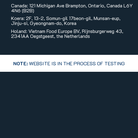
Canada: 121 Michigan Ave Brampton, Ontario, Canada L6Y
4N6 (B2B)
Koera: 2F, 13-2, Somun-gil 17beon-gil, Munsan-eup,
Jinju-si, Gyeongnam-do, Korea
Holand: Vietnam Food Europe BV, Rijnsburgerweg 43,
2341AA Oegstgeest, the Netherlands
NOTE:
WEBSITE IS IN THE PROCESS OF TESTING