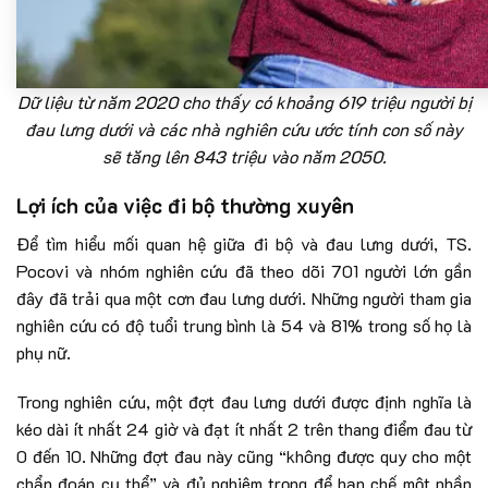
Dữ liệu từ năm 2020 cho thấy có khoảng 619 triệu người bị
đau lưng dưới và các nhà nghiên cứu ước tính con số này
sẽ tăng lên 843 triệu vào năm 2050.
Lợi ích của việc đi bộ thường xuyên
Để tìm hiểu mối quan hệ giữa đi bộ và đau lưng dưới, TS.
Pocovi và nhóm nghiên cứu đã theo dõi 701 người lớn gần
đây đã trải qua một cơn đau lưng dưới. Những người tham gia
nghiên cứu có độ tuổi trung bình là 54 và 81% trong số họ là
phụ nữ.
Trong nghiên cứu, một đợt đau lưng dưới được định nghĩa là
kéo dài ít nhất 24 giờ và đạt ít nhất 2 trên thang điểm đau từ
0 đến 10. Những đợt đau này cũng “không được quy cho một
chẩn đoán cụ thể” và đủ nghiêm trọng để hạn chế một phần