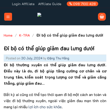
Skip
Login Affiliate
Affiliate Guide
098 7100 428
to
content
/
/
Đi bộ có thể giúp giảm đau lưng dưới
Home
K-TRA
Đi bộ có thể giúp giảm đau lưng dưới
Posted on
30 July, 2024
by
Đặng Thu Hằng
Đi bộ thường xuyên có thể giúp giảm đau lưng dưới.
Điều này là do, đi bộ giúp tăng cường cơ chân và cơ
trung tâm, kiểm soát trọng lượng cơ thể và giảm căng
thẳng, giúp giảm đau…
Bất kỳ ai cũng có thể tạo thói quen đi bộ một cách an toàn và
việc đi bộ thường xuyên, ngoài việc giảm đau mạn tính còn
mang lại nhiều
lợi ích cho sức khỏe
.