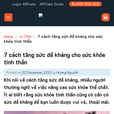
Skip
Login Affiliate
Affiliate Guide
098 7100 428
to
content
/
/
7 cách tăng sức đề kháng cho sức
Home
K-TRA
khỏe tinh thần
7 cách tăng sức đề kháng cho sức khỏe
tinh thần
Posted on
22 December, 2021
by
Hương Nguyễn
Khi nói về cách tăng sức đề kháng, nhiều người
thường nghĩ về việc nâng cao sức khỏe thể chất.
Ít ai biết rằng sức khỏe tinh thần cũng có cần có
sức đề kháng để bạn luôn được vui vẻ, thoải mái.