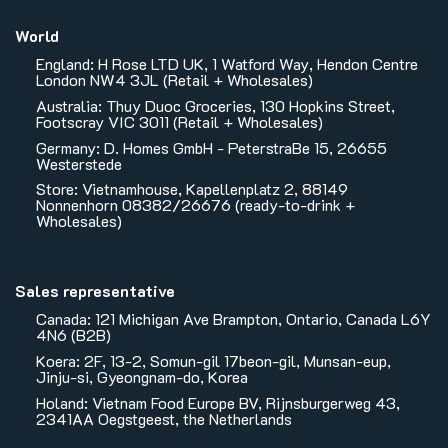
World
England: H Rose LTD UK, 1 Watford Way, Hendon Centre
London NW4 3JL (Retail + Wholesales)
Australia: Thuy Duoc Groceries, 130 Hopkins Street,
Footscray VIC 3011 (Retail + Wholesales)
Germany: D. Homes GmbH - PeterstraBe 15, 26655
Westerstede
Store: Vietnamhouse, Kapellenplatz 2, 88149
Nonnenhorn 08382/26676 (ready-to-drink +
Wholesales)
Sales representative
Canada: 121 Michigan Ave Brampton, Ontario, Canada L6Y
4N6 (B2B)
Koera: 2F, 13-2, Somun-gil 17beon-gil, Munsan-eup,
Jinju-si, Gyeongnam-do, Korea
Holand: Vietnam Food Europe BV, Rijnsburgerweg 43,
2341AA Oegstgeest, the Netherlands