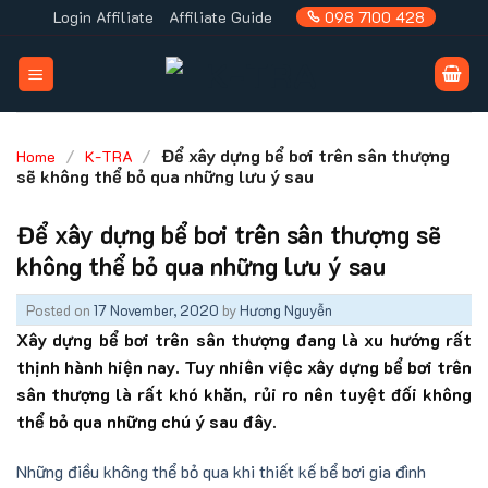
Skip
Login Affiliate
Affiliate Guide
098 7100 428
to
content
/
/
Để xây dựng bể bơi trên sân thượng
Home
K-TRA
sẽ không thể bỏ qua những lưu ý sau
Để xây dựng bể bơi trên sân thượng sẽ
không thể bỏ qua những lưu ý sau
Posted on
17 November, 2020
by
Hương Nguyễn
Xây dựng bể bơi trên sân thượng đang là xu hướng rất
thịnh hành hiện nay. Tuy nhiên việc xây dựng bể bơi trên
sân thượng là rất khó khăn, rủi ro nên tuyệt đối không
thể bỏ qua những chú ý sau đây.
Những điều không thể bỏ qua khi thiết kế bể bơi gia đình