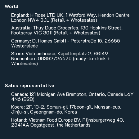
World
England: H Rose LTD UK, 1 Watford Way, Hendon Centre
London NW4 3JL (Retail + Wholesales)
Australia: Thuy Duoc Groceries, 130 Hopkins Street,
Footscray VIC 3011 (Retail + Wholesales)
Germany: D. Homes GmbH - PeterstraBe 15, 26655
Westerstede
Store: Vietnamhouse, Kapellenplatz 2, 88149
Nonnenhorn 08382/26676 (ready-to-drink +
Wholesales)
Sales representative
Canada: 121 Michigan Ave Brampton, Ontario, Canada L6Y
4N6 (B2B)
Koera: 2F, 13-2, Somun-gil 17beon-gil, Munsan-eup,
Jinju-si, Gyeongnam-do, Korea
Holand: Vietnam Food Europe BV, Rijnsburgerweg 43,
2341AA Oegstgeest, the Netherlands