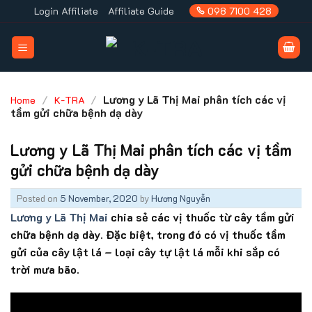
Skip
Login Affiliate
Affiliate Guide
098 7100 428
to
content
/
/
Lương y Lã Thị Mai phân tích các vị
Home
K-TRA
tầm gửi chữa bệnh dạ dày
Lương y Lã Thị Mai phân tích các vị tầm
gửi chữa bệnh dạ dày
Posted on
5 November, 2020
by
Hương Nguyễn
Lương y Lã Thị Mai
chia sẻ các vị thuốc từ cây tầm gửi
chữa bệnh dạ dày. Đặc biệt, trong đó có vị thuốc tầm
gửi của cây lật lá – loại cây tự lật lá mỗi khi sắp có
trời mưa bão.