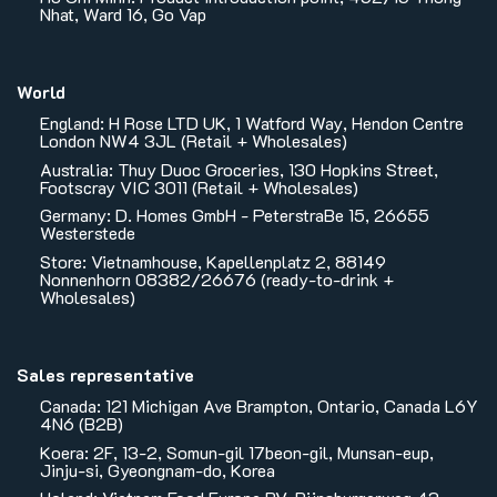
Nhat, Ward 16, Go Vap
World
England: H Rose LTD UK, 1 Watford Way, Hendon Centre
London NW4 3JL (Retail + Wholesales)
Australia: Thuy Duoc Groceries, 130 Hopkins Street,
Footscray VIC 3011 (Retail + Wholesales)
Germany: D. Homes GmbH - PeterstraBe 15, 26655
Westerstede
Store: Vietnamhouse, Kapellenplatz 2, 88149
Nonnenhorn 08382/26676 (ready-to-drink +
Wholesales)
Sales representative
Canada: 121 Michigan Ave Brampton, Ontario, Canada L6Y
4N6 (B2B)
Koera: 2F, 13-2, Somun-gil 17beon-gil, Munsan-eup,
Jinju-si, Gyeongnam-do, Korea