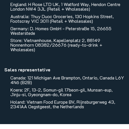
England: H Rose LTD UK, 1 Watford Way, Hendon Centre
London NW4 3JL (Retail + Wholesales)
Australia: Thuy Duoc Groceries, 130 Hopkins Street,
Footscray VIC 3011 (Retail + Wholesales)
Germany: D. Homes GmbH - PeterstraBe 15, 26655
Westerstede
Store: Vietnamhouse, Kapellenplatz 2, 88149
Nonnenhorn 08382/26676 (ready-to-drink +
Wholesales)
Sales representative
Canada: 121 Michigan Ave Brampton, Ontario, Canada L6Y
4N6 (B2B)
Koera: 2F, 13-2, Somun-gil 17beon-gil, Munsan-eup,
Jinju-si, Gyeongnam-do, Korea
Holand: Vietnam Food Europe BV, Rijnsburgerweg 43,
2341AA Oegstgeest, the Netherlands