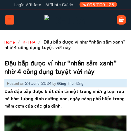
Skip
Login Affiliate
Affiliate Guide
098 7100 428
to
content
/
/
Đậu bắp được ví như “nhân sâm xanh”
Home
K-TRA
nhờ 4 công dụng tuyệt vời này
Đậu bắp được ví như “nhân sâm xanh”
nhờ 4 công dụng tuyệt vời này
Posted on
24 June, 2024
by
Đặng Thu Hằng
Quả đậu bắp được biết đến là một trong những loại rau
có hàm lượng dinh dưỡng cao, ngày càng phổ biến trong
mâm cơm của các gia đình.