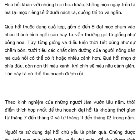
Hoa hồi khác với những loại hoa khác, không mọc ngay trên lá
mà lại mọc riêng lẻ ở dưới nách lá, cuống thì to và ngắn.
Quả hồi thuộc dạng quả kép, gồm 6 đến 8 đại mọc chụm vào
nhau thành hình ngôi sao hay ta vẫn thường gọi là giống như
bông hoa. Tùy từng giống và điều kiện thời tiết cũng như sự
chăm bón, tưới tiêu các chất dinh dưỡng của người nông dân
mà quả hồi có thể có ít hoặc nhiều cánh hơn. Quả hồi nhọn ở
phía đầu, còn non thì màu xanh, khi chín sẽ màu nâu cánh gián.
Lúc này là có thể thu hoạch được rồi.
Theo kinh nghiệm của những người làm vườn lâu năm, thời
điểm thích hợp nhất để thu hoạch đại hồi là khoảng thời gian
từ tháng 7 đến tháng 9 và từ tháng 11 đến tháng 12 trong năm.
Người ta sử dụng đại hồi chủ yếu là phần quả. Chúng được
ép, trải qua quá trình triết xuất dài ngày để thu được tinh