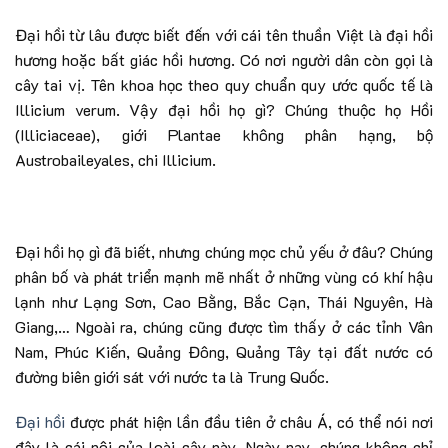
Đại hồi từ lâu được biết đến với cái tên thuần Việt là đại hồi
hương hoặc bất giác hồi hương. Có nơi người dân còn gọi là
cây tai vị. Tên khoa học theo quy chuẩn quy ước quốc tế là
Illicium verum. Vậy đại hồi họ gì? Chúng thuộc họ Hồi
(Illiciaceae), giới Plantae không phân hạng, bộ
Austrobaileyales, chi Illicium.
Đại hồi họ gì đã biết, nhưng chúng mọc chủ yếu ở đâu? Chúng
phân bố và phát triển mạnh mẽ nhất ở những vùng có khí hậu
lạnh như Lạng Sơn, Cao Bằng, Bắc Cạn, Thái Nguyên, Hà
Giang,… Ngoài ra, chúng cũng được tìm thấy ở các tỉnh Vân
Nam, Phúc Kiến, Quảng Đông, Quảng Tây tại đất nước có
đường biên giới sát với nước ta là Trung Quốc.
Đại hồi
được phát hiện lần đầu tiên ở châu Á, có thể nói nơi
đây là cái nôi của loài cây này. Ngày nay, chúng không chỉ