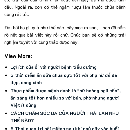
dầu. Ngoài ra, còn có thể ngâm rượu làm thuốc chữa bệnh
cũng rất tốt.
Đại hồi họ gì, quả như thế nào, cây mọc ra sao,… bạn đã nắm
rõ hết qua bài viết này rồi chứ. Chúc bạn sẽ có những trải
nghiệm tuyệt vời cùng thảo dược này.
View More:
Lợi ích của ổi với người bệnh tiểu đường
3 thời điểm ăn sữa chua cực tốt với phụ nữ để da
đẹp, dáng xinh
Thực phẩm được mệnh danh là “nữ hoàng ngũ cốc”,
ăn sáng tốt hơn nhiều so với bún, phở nhưng người
Việt ít dùng
CÁCH CHĂM SÓC DA CỦA NGƯỜI THÁI LAN NHƯ
THẾ NÀO?
5 Thói quen trị hôi miệng sau khi ngủ dậy vào buổi