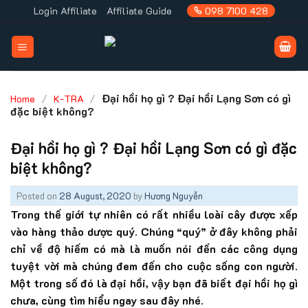
Skip
Login Affiliate
Affiliate Guide
098 7100 428
to
content
/
/
Đại hồi họ gì ? Đại hồi Lạng Sơn có gì
Home
K-TRA
đặc biệt không?
Đại hồi họ gì ? Đại hồi Lạng Sơn có gì đặc
biệt không?
Posted on
28 August, 2020
by
Hương Nguyễn
Trong thế giới tự nhiên có rất nhiều loài cây được xếp
vào hàng thảo dược quý. Chúng “quý” ở đây không phải
chỉ về độ hiếm có mà là muốn nói đến các công dụng
tuyệt vời mà chúng đem đến cho cuộc sống con người.
Một trong số đó là đại hồi, vậy bạn đã biết đại hồi họ gì
chưa, cùng tìm hiểu ngay sau đây nhé.