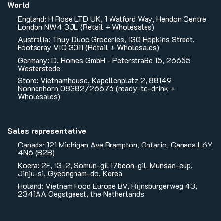
World
England: H Rose LTD UK, 1 Watford Way, Hendon Centre
London NW4 3JL (Retail + Wholesales)
Australia: Thuy Duoc Groceries, 130 Hopkins Street,
Footscray VIC 3011 (Retail + Wholesales)
Germany: D. Homes GmbH - PeterstraBe 15, 26655
Westerstede
Store: Vietnamhouse, Kapellenplatz 2, 88149
Nonnenhorn 08382/26676 (ready-to-drink +
Wholesales)
Sales representative
Canada: 121 Michigan Ave Brampton, Ontario, Canada L6Y
4N6 (B2B)
Koera: 2F, 13-2, Somun-gil 17beon-gil, Munsan-eup,
Jinju-si, Gyeongnam-do, Korea
Holand: Vietnam Food Europe BV, Rijnsburgerweg 43,
2341AA Oegstgeest, the Netherlands