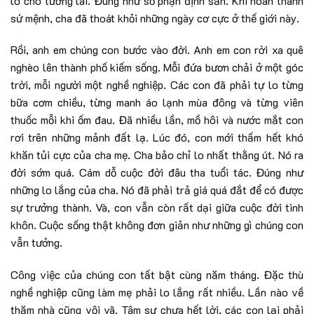
lo cho tương lai. Đúng như số phận định sẵn. Khi hoàn thành
sứ mệnh, cha đã thoát khỏi những ngày cơ cực ở thế giới này.
Rồi, anh em chúng con bước vào đời. Anh em con rời xa quê
nghèo lên thành phố kiếm sống. Mỗi đứa bươn chải ở một góc
trời, mỗi người một nghề nghiệp. Các con đã phải tự lo từng
bữa cơm chiều, từng manh áo lạnh mùa đông và từng viên
thuốc mỗi khi ốm đau. Đã nhiều lần, mồ hôi và nước mắt con
rơi trên những mảnh đất lạ. Lúc đó, con mới thấm hết khó
khăn tủi cực của cha mẹ. Cha bảo chỉ lo nhất thằng út. Nó ra
đời sớm quá. Cám dỗ cuộc đời đâu tha tuổi tác. Đúng như
những lo lắng của cha. Nó đã phải trả giá quá đắt để có được
sự trưởng thành. Và, con vẫn còn rất dại giữa cuộc đời tinh
khôn. Cuộc sống thật không đơn giản như những gì chúng con
vẫn tưởng.
Công việc của chúng con tất bật cùng năm tháng. Đặc thù
nghề nghiệp cũng làm mẹ phải lo lắng rất nhiều. Lần nào về
thăm nhà cũng vội vã. Tâm sự chưa hết lời, các con lại phải