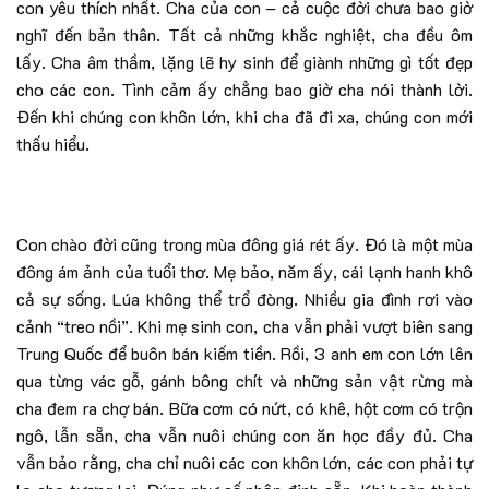
con yêu thích nhất. Cha của con – cả cuộc đời chưa bao giờ
nghĩ đến bản thân. Tất cả những khắc nghiệt, cha đều ôm
lấy. Cha âm thầm, lặng lẽ hy sinh để giành những gì tốt đẹp
cho các con. Tình cảm ấy chẳng bao giờ cha nói thành lời.
Đến khi chúng con khôn lớn, khi cha đã đi xa, chúng con mới
thấu hiểu.
Con chào đời cũng trong mùa đông giá rét ấy. Đó là một mùa
đông ám ảnh của tuổi thơ. Mẹ bảo, năm ấy, cái lạnh hanh khô
cả sự sống. Lúa không thể trổ đòng. Nhiều gia đình rơi vào
cảnh “treo nồi”. Khi mẹ sinh con, cha vẫn phải vượt biên sang
Trung Quốc để buôn bán kiếm tiền. Rồi, 3 anh em con lớn lên
qua từng vác gỗ, gánh bông chít và những sản vật rừng mà
cha đem ra chợ bán. Bữa cơm có nứt, có khê, hột cơm có trộn
ngô, lẫn sẵn, cha vẫn nuôi chúng con ăn học đầy đủ. Cha
vẫn bảo rằng, cha chỉ nuôi các con khôn lớn, các con phải tự