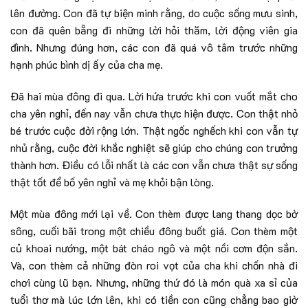
lên đường. Con đã tự biện minh rằng, do cuộc sống mưu sinh,
con đã quên bẵng đi những lời hỏi thăm, lời động viên gia
đình. Nhưng đúng hơn, các con đã quá vô tâm trước những
hạnh phúc bình dị ấy của cha mẹ.
Đã hai mùa đông đi qua. Lời hứa trước khi con vuốt mắt cho
cha yên nghỉ, đến nay vẫn chưa thực hiện được. Con thật nhỏ
bé trước cuộc đời rộng lớn. Thật ngốc nghếch khi con vẫn tự
nhủ rằng, cuộc đời khắc nghiệt sẽ giúp cho chúng con trưởng
thành hơn. Điều có lỗi nhất là các con vẫn chưa thật sự sống
thật tốt để bố yên nghỉ và mẹ khỏi bận lòng.
Một mùa đông mới lại về. Con thèm được lang thang dọc bờ
sông, cuối bãi trong một chiều đông buốt giá. Con thèm một
củ khoai nướng, một bát cháo ngô và một nồi cơm độn sắn.
Và, con thèm cả những đòn roi vọt của cha khi chốn nhà đi
chơi cùng lũ bạn. Nhưng, những thứ đó là món quà xa sỉ của
tuổi thơ mà lúc lớn lên, khi có tiền con cũng chẳng bao giờ