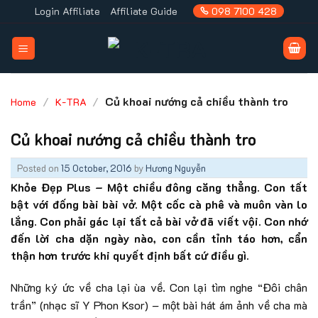
Skip
Login Affiliate
Affiliate Guide
098 7100 428
to
content
/
/
Củ khoai nướng cả chiều thành tro
Home
K-TRA
Củ khoai nướng cả chiều thành tro
Posted on
15 October, 2016
by
Hương Nguyễn
Khỏe Đẹp Plus – Một chiều đông căng thẳng. Con tất
bật với đống bài bài vở. Một cốc cà phê và muôn vàn lo
lắng. Con phải gác lại tất cả bài vở đã viết vội. Con nhớ
đến lời cha dặn ngày nào, con cần tỉnh táo hơn, cẩn
thận hơn trước khi quyết định bất cứ điều gì.
Những ký ức về cha lại ùa về. Con lại tìm nghe “Đôi chân
trần” (nhạc sĩ Y Phon Ksor) – một bài hát ám ảnh về cha mà