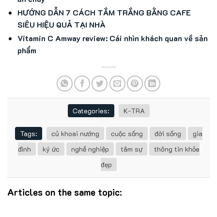
HƯỚNG DẪN 7 CÁCH TẮM TRẮNG BẰNG CAFE
SIÊU HIỆU QUẢ TẠI NHÀ
Vitamin C Amway review: Cái nhìn khách quan về sản
phẩm
Categories:
K-TRA
Tags:
củ khoai nướng
cuộc sống
đời sống
gia
đình
ký ức
nghề nghiệp
tâm sự
thông tin khỏe
đẹp
Articles on the same topic: