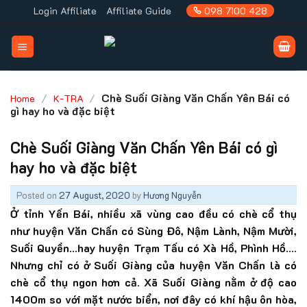
Skip
Login Affiliate
Affiliate Guide
098 7100 428
to
content
/
/
Chè Suối Giàng Văn Chấn Yên Bái có
Home
K-TRA
gì hay ho và đặc biệt
Chè Suối Giàng Văn Chấn Yên Bái có gì
hay ho và đặc biệt
Posted on
27 August, 2020
by
Hương Nguyễn
Ở tỉnh Yến Bái, nhiều xã vùng cao đều có chè cổ thụ
như huyện Văn Chấn có Sùng Đô, Nậm Lành, Nậm Mười,
Suối Quyền…hay huyện Trạm Tấu có Xà Hồ, Phình Hồ….
Nhưng chỉ có ở Suối Giàng của huyện Văn Chấn là có
chè cổ thụ ngon hơn cả. Xã Suối Giàng nằm ở độ cao
1400m so với mặt nước biển, nơi đây có khí hậu ôn hòa,