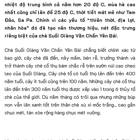
nhiệt độ trung bình cả năm hơn 20 độ C, mùa hè cao
nhất cũng chỉ lên đế 25 độ C, thời tiết mát mẻ như Tam
Đảo, Sa Pa. Chính vì các yếu tố “thiên thời, địa lợi,
nhân hòa” đó đã tạo nên thương hiệu, nét đặc trưng
riêng biệt của chè Suối Giàng Văn Chấn Yên Bái.
Chè Suối Giàng Văn Chấn Yên Bái chẳng biết chính xác từ
bao giờ, cây chè đã đến, nảy mầm, bén rễ, trưởng thành và
trở thành cây chè cổ thụ bám chắc rễ trên sườn núi cao cheo
leo của Suối Giàng. Cây chè tổ có tuổi thọ lên đến trên 400
năm tuổi, cây ít tuổi cũng trên 100 năm. Những cây chè cổ thụ
lên đến trên 300 năm tuổi thọ được xếp vào 1 trong 6 thủy tổ
chè của thế giới. Dù năm tháng có trôi qua nhưng những búp
non vẫn lên xanh tốt trên thân chè xù xì mốc trắng., cao gần
chục mét, tán xòe rộng hàng chục mét vuông.