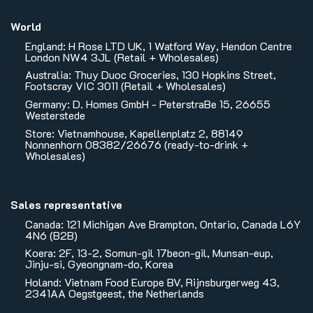
World
England: H Rose LTD UK, 1 Watford Way, Hendon Centre
London NW4 3JL (Retail + Wholesales)
Australia: Thuy Duoc Groceries, 130 Hopkins Street,
Footscray VIC 3011 (Retail + Wholesales)
Germany: D. Homes GmbH - PeterstraBe 15, 26655
Westerstede
Store: Vietnamhouse, Kapellenplatz 2, 88149
Nonnenhorn 08382/26676 (ready-to-drink +
Wholesales)
Sales representative
Canada: 121 Michigan Ave Brampton, Ontario, Canada L6Y
4N6 (B2B)
Koera: 2F, 13-2, Somun-gil 17beon-gil, Munsan-eup,
Jinju-si, Gyeongnam-do, Korea
Holand: Vietnam Food Europe BV, Rijnsburgerweg 43,
2341AA Oegstgeest, the Netherlands