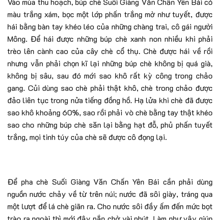
Vào mùa thu hoạch, búp chè Suối Giàng Văn Chấn Yên Bái có
màu trắng xám, bọc một lớp phấn trắng mờ như tuyết, được
hái bằng bàn tay khéo léo của những chàng trai, cô gái người
Mông. Để hái được những búp chè xanh non nhiều khi phải
trèo lên cành cao của cây chè cổ thụ. Chè được hái về rồi
nhưng vẫn phải chọn kĩ lại những búp chè không bị quá già,
không bị sâu, sau đó mới sao khô rất kỳ công trong chảo
gang. Củi dùng sao chè phải thật khô, chè trong chảo được
đảo liên tục trong nửa tiếng đồng hồ. Hạ lửa khi chè đã được
sao khô khoảng 60%, sao rồi phải vò chè bằng tay thật khéo
sao cho những búp chè săn lại bằng hạt đỗ, phủ phấn tuyết
trắng, mọi tinh túy của chè sẽ được cô đọng lại.
Để pha chè Suối Giàng Văn Chấn Yên Bái cần phải dùng
nguồn nước chảy về từ trên núi; nước đã sôi giày, tráng qua
một lượt để lá chè giãn ra. Cho nước sôi đầy ấm đến mức bọt
trào ra ngoài thì mới đậy nắp chờ vài phút. Làm như vậy giúp