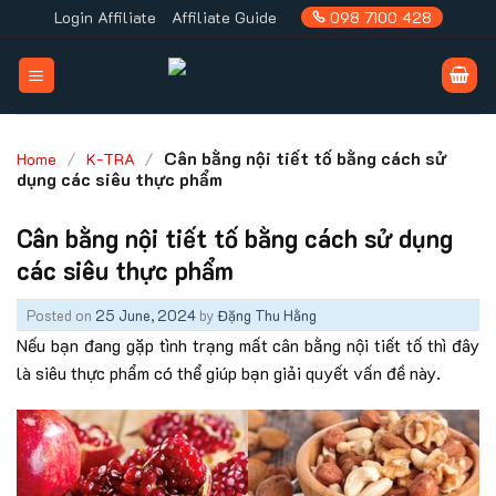
Skip
Login Affiliate
Affiliate Guide
098 7100 428
to
content
/
/
Cân bằng nội tiết tố bằng cách sử
Home
K-TRA
dụng các siêu thực phẩm
Cân bằng nội tiết tố bằng cách sử dụng
các siêu thực phẩm
Posted on
25 June, 2024
by
Đặng Thu Hằng
Nếu bạn đang gặp tình trạng mất cân bằng nội tiết tố thì đây
là siêu thực phẩm có thể giúp bạn giải quyết vấn đề này.