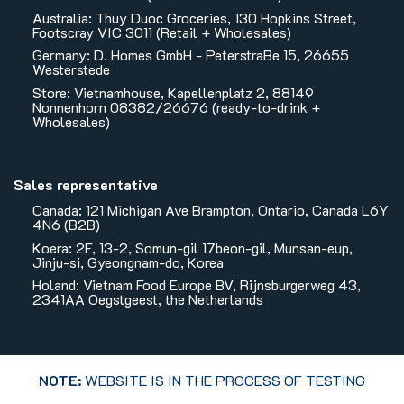
Australia: Thuy Duoc Groceries, 130 Hopkins Street,
Footscray VIC 3011 (Retail + Wholesales)
Germany: D. Homes GmbH - PeterstraBe 15, 26655
Westerstede
Store: Vietnamhouse, Kapellenplatz 2, 88149
Nonnenhorn 08382/26676 (ready-to-drink +
Wholesales)
Sales representative
Canada: 121 Michigan Ave Brampton, Ontario, Canada L6Y
4N6 (B2B)
Koera: 2F, 13-2, Somun-gil 17beon-gil, Munsan-eup,
Jinju-si, Gyeongnam-do, Korea
Holand: Vietnam Food Europe BV, Rijnsburgerweg 43,
2341AA Oegstgeest, the Netherlands
NOTE:
WEBSITE IS IN THE PROCESS OF TESTING