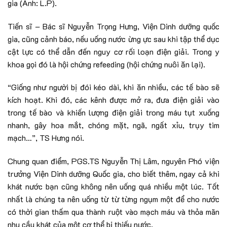
gia (Ảnh: L.P).
Tiến sĩ – Bác sĩ Nguyễn Trọng Hưng, Viện Dinh dưỡng quốc
gia, cũng cảnh báo, nếu uống nước ừng ực sau khi tập thể dục
cật lực có thể dẫn đến nguy cơ rối loạn điện giải. Trong y
khoa gọi đó là hội chứng refeeding (hội chứng nuôi ăn lại).
“Giống như người bị đói kéo dài, khi ăn nhiều, các tế bào sẽ
kích hoạt. Khi đó, các kênh được mở ra, đưa điện giải vào
trong tế bào và khiến lượng điện giải trong máu tụt xuống
nhanh, gây hoa mắt, chóng mặt, ngã, ngất xỉu, trụy tim
mạch…”, TS Hưng nói.
Chung quan điểm, PGS.TS Nguyễn Thị Lâm, nguyên Phó viện
trưởng Viện Dinh dưỡng Quốc gia, cho biết thêm, ngay cả khi
khát nước bạn cũng không nên uống quá nhiều một lúc. Tốt
nhất là chúng ta nên uống từ từ từng ngụm một để cho nước
có thời gian thấm qua thành ruột vào mạch máu và thỏa mãn
nhu cầu khát của một cơ thể bị thiếu nước.