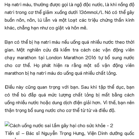
Hạ natri máu, thường được gọi là ngộ độc nước, là khi nồng độ
natri trong cơ thể giảm xuống dưới 136mmol/l. Nó có thể gây
buồn nôn, nôn, lú lẫn và một loạt các triệu chứng thần kinh
khác, chẳng hạn như co giật và hôn mê.
Bạn có thể bị hạ natri máu nếu uống quá nhiều nước theo thời
gian. Một nghiên cứu đã kiểm tra cách các vận động viên
chạy marathon tại London Marathon 2016 tự bổ sung nước
cho cơ thể. Họ phát hiện ra rằng một số vận động viên
marathon bị hạ natri máu do uống quá nhiều chất lỏng.
Điều này cũng quan trọng với bạn. Sau khi tập thể dục, bạn
có thể bù đắp quá mức lượng chất lỏng bị mất bằng cách
uống nhiều nước hoặc dung dịch điện giải hơn. Vì thế, bạn nên
thận trọng bổ sung nước cho cơ thể từ từ và điều độ.
Tiến sĩ – Bác sĩ Nguyễn Trọng Hưng, Viện Dinh dưỡng quốc