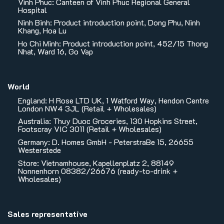
Vinh Phuc: Canteen of Vinh Phuc Regional General
Hospital
Ninh Binh: Product introduction point, Dong Phu, Ninh
Khang, Hoa Lu
Ho Chi Minh: Product introduction point, 452/15 Thong
Nhat, Ward 16, Go Vap
World
England: H Rose LTD UK, 1 Watford Way, Hendon Centre
London NW4 3JL (Retail + Wholesales)
Australia: Thuy Duoc Groceries, 130 Hopkins Street,
Footscray VIC 3011 (Retail + Wholesales)
Germany: D. Homes GmbH - PeterstraBe 15, 26655
Westerstede
Store: Vietnamhouse, Kapellenplatz 2, 88149
Nonnenhorn 08382/26676 (ready-to-drink +
Wholesales)
Sales representative