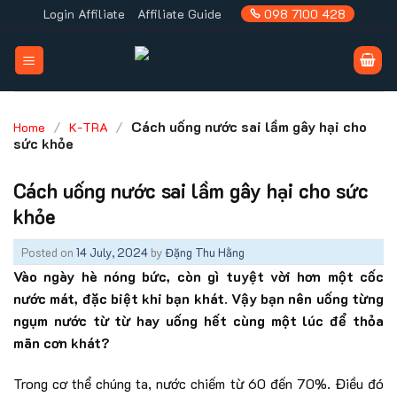
Skip
Login Affiliate
Affiliate Guide
098 7100 428
to
content
/
/
Cách uống nước sai lầm gây hại cho
Home
K-TRA
sức khỏe
Cách uống nước sai lầm gây hại cho sức
khỏe
Posted on
14 July, 2024
by
Đặng Thu Hằng
Vào ngày hè nóng bức, còn gì tuyệt vời hơn một cốc
nước mát, đặc biệt khi bạn khát. Vậy bạn nên uống từng
ngụm nước từ từ hay uống hết cùng một lúc để thỏa
mãn cơn khát?
Trong cơ thể chúng ta, nước chiếm từ 60 đến 70%. Điều đó