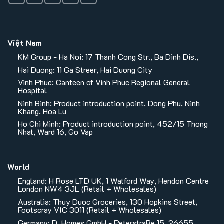
Việt Nam
KM Group - Ha Noi: 17 Thanh Cong Str., Ba Dinh Dis.,
Hai Duong: 11 Ga Streer, Hai Duong City
Vinh Phuc: Canteen of Vinh Phuc Regional General
Hospital
Ninh Binh: Product introduction point, Dong Phu, Ninh
Khang, Hoa Lu
Ho Chi Minh: Product introduction point, 452/15 Thong
Nhat, Ward 16, Go Vap
World
England: H Rose LTD UK, 1 Watford Way, Hendon Centre
London NW4 3JL (Retail + Wholesales)
Australia: Thuy Duoc Groceries, 130 Hopkins Street,
Footscray VIC 3011 (Retail + Wholesales)
Germany: D. Homes GmbH - PeterstraBe 15, 26655