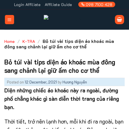
Skip
Login Affiliate
Affiliate Guide
098 7100 428
to
content
/
/
Bỏ túi vài tips diện áo khoác mùa
Home
K-TRA
đông sang chảnh lại giữ ấm cho cơ thể
Bỏ túi vài tips diện áo khoác mùa đông
sang chảnh lại giữ ấm cho cơ thể
Posted on
12 December, 2021
by
Hương Nguyễn
Diện những chiếc áo khoác này ra ngoài, đường
phố chẳng khác gì sàn diễn thời trang của riêng
bạn.
Thời tiết, trở nên lạnh hơn, mỗi khi đi ra ngoài, bạn