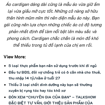
Áo cardigan dáng dài cũng là mẫu áo vừa giữ ấm
lại vừa giấu mỡ cực tốt. Những cô nàng sở hữu
thân hình mũm mĩm thì nên diện mẫu áo này. Bạn
gái cũng nên lựa chọn những chiếc áo có độ tương
phản nhất định để làm nổi bật lên màu sắc và
phong cách. Cardigan chắc chắn là món đồ khó
thể thiếu trong tủ đồ lạnh của chị em rồi.
View More:
5 loại thực phẩm bạn nên sử dụng trước khi đi ngủ
Đầu tư BĐS, đôi vợ chồng trẻ có 6 căn nhà cho thuê,
thu nhập 14 tỷ/năm ở tuổi 27
Thiếu 3 loại chất dinh dưỡng này bạn sẽ thường
xuyên bị rụng tóc hay tóc khô xơ
ĐÓN XEM “CHUYÊN GIA CỦA BẠN” – TALKSHOW
ĐẶC BIỆT TƯ VẤN, GIỚI THIỆU SẢN PHẨM CỦA