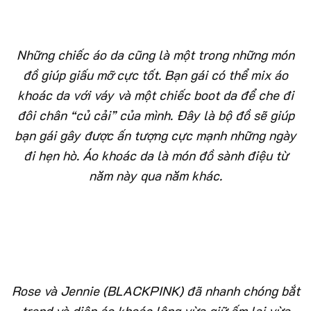
Những chiếc áo da cũng là một trong những món
đồ giúp giấu mỡ cực tốt. Bạn gái có thể mix áo
khoác da với váy và một chiếc boot da để che đi
đôi chân “củ cải” của mình. Đây là bộ đồ sẽ giúp
bạn gái gây được ấn tượng cực mạnh những ngày
đi hẹn hò. Áo khoác da là món đồ sành điệu từ
năm này qua năm khác.
Rose và Jennie (BLACKPINK) đã nhanh chóng bắt
trend và diện áo khoác lông vừa giữ ấm lại vừa