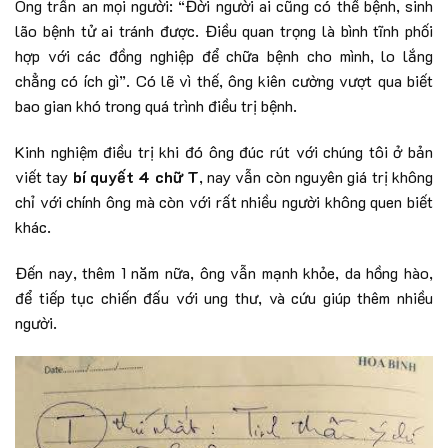
Ông trấn an mọi người: “Đời người ai cũng có thể bệnh, sinh
lão bệnh tử ai tránh được. Điều quan trọng là bình tĩnh phối
hợp với các đồng nghiệp để chữa bệnh cho mình, lo lắng
chẳng có ích gì”. Có lẽ vì thế, ông kiên cường vượt qua biết
bao gian khó trong quá trình điều trị bệnh.
Kinh nghiệm điều trị khi đó ông đúc rút với chúng tôi ở bản
viết tay
bí quyết 4 chữ T
, nay vẫn còn nguyên giá trị không
chỉ với chính ông mà còn với rất nhiều người không quen biết
khác.
Đến nay, thêm 1 năm nữa, ông vẫn mạnh khỏe, da hồng hào,
để tiếp tục chiến đấu với ung thư, và cứu giúp thêm nhiều
người.