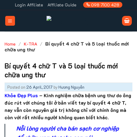
Skip
Login Affiliate
Affiliate Guide
098 7100 428
to
content
/
/
Bí quyết 4 chữ T và 5 loại thuốc mới
Home
K-TRA
chữa ung thư
Bí quyết 4 chữ T và 5 loại thuốc mới
chữa ung thư
Posted on
26 April, 2017
by
Hương Nguyễn
Khỏe Đẹp Plus
– Kinh nghiệm chữa bệnh ung thư do ông
đúc rút với chúng tôi ở bản viết tay
bí quyết 4 chữ T
,
nay vẫn còn nguyên giá trị không chỉ với chính ông mà
còn với rất nhiều người không quen biết khác.
Nỗi lòng người cha bán sạch cơ nghiệp