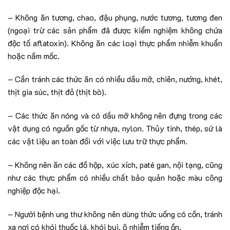
– Không ăn tương, chao, đậu phụng, nước tương, tương đen
(ngoại trừ các sản phẩm đã được kiểm nghiệm không chứa
độc tố aflatoxin). Không ăn các loại thực phẩm nhiễm khuẩn
hoặc nấm mốc.
– Cần tránh các thức ăn có nhiều dầu mỡ, chiên, nướng, khét,
thịt gia súc, thịt đỏ (thịt bò).
– Các thức ăn nóng và có dầu mỡ không nên đựng trong các
vật dụng có nguồn gốc từ nhựa, nylon. Thủy tinh, thép, sứ là
các vật liệu an toàn đối với việc lưu trữ thực phẩm.
– Không nên ăn các đồ hộp, xúc xích, paté gan, nội tạng, cũng
như các thực phẩm có nhiều chất bảo quản hoặc màu công
nghiệp độc hại.
– Người bệnh ung thư không nên dùng thức uống có cồn, tránh
xa nơi có khói thuốc lá, khói bụi, ô nhiễm tiếng ồn.