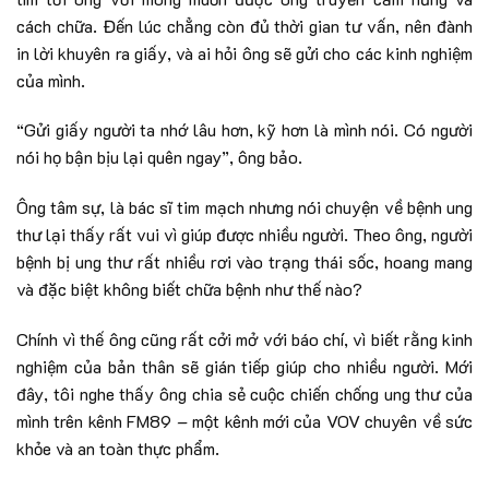
cách chữa. Đến lúc chẳng còn đủ thời gian tư vấn, nên đành
in lời khuyên ra giấy, và ai hỏi ông sẽ gửi cho các kinh nghiệm
của mình.
“Gửi giấy người ta nhớ lâu hơn, kỹ hơn là mình nói. Có người
nói họ bận bịu lại quên ngay”, ông bảo.
Ông tâm sự, là bác sĩ tim mạch nhưng nói chuyện về bệnh ung
thư lại thấy rất vui vì giúp được nhiều người. Theo ông, người
bệnh bị ung thư rất nhiều rơi vào trạng thái sốc, hoang mang
và đặc biệt không biết chữa bệnh như thế nào?
Chính vì thế ông cũng rất cởi mở với báo chí, vì biết rằng kinh
nghiệm của bản thân sẽ gián tiếp giúp cho nhiều người. Mới
đây, tôi nghe thấy ông chia sẻ cuộc chiến chống ung thư của
mình trên kênh FM89 – một kênh mới của VOV chuyên về sức
khỏe và an toàn thực phẩm.