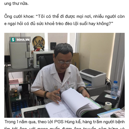
ung thư nữa.
Ông cười khoe: “Tôi có thể đi được mọi nơi, nhiều người còn
e ngại hỏi có đủ sức khoẻ trèo đèo lội suối hay không?”
Trong 1 năm qua, theo lời PGS Hùng kể, hàng trăm người bệnh
tìm tới ông với mong muốn được ông truyền cảm hứng và