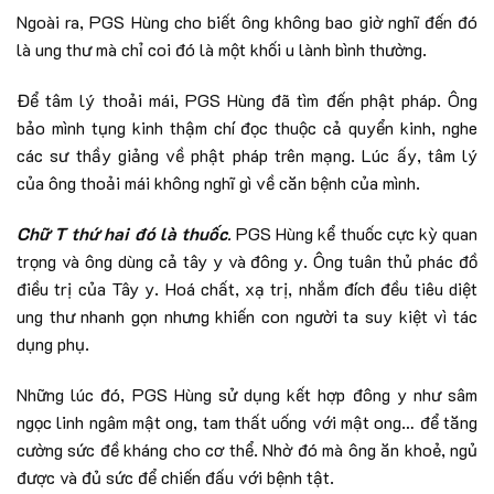
Ngoài ra, PGS Hùng cho biết ông không bao giờ nghĩ đến đó
là ung thư mà chỉ coi đó là một khối u lành bình thường.
Để tâm lý thoải mái, PGS Hùng đã tìm đến phật pháp. Ông
bảo mình tụng kinh thậm chí đọc thuộc cả quyển kinh, nghe
các sư thầy giảng về phật pháp trên mạng. Lúc ấy, tâm lý
của ông thoải mái không nghĩ gì về căn bệnh của mình.
Chữ T thứ hai đó là thuốc
.
PGS Hùng kể thuốc cực kỳ quan
trọng và ông dùng cả tây y và đông y. Ông tuân thủ phác đồ
điều trị của Tây y. Hoá chất, xạ trị, nhắm đích đều tiêu diệt
ung thư nhanh gọn nhưng khiến con người ta suy kiệt vì tác
dụng phụ.
Những lúc đó, PGS Hùng sử dụng kết hợp đông y như sâm
ngọc linh ngâm mật ong, tam thất uống với mật ong… để tăng
cường sức đề kháng cho cơ thể. Nhờ đó mà ông ăn khoẻ, ngủ
được và đủ sức để chiến đấu với bệnh tật.