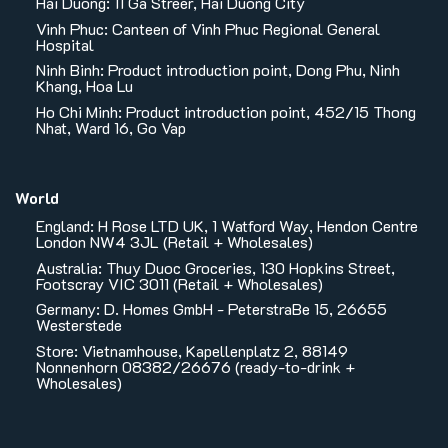
Hai Duong: 11 Ga Streer, Hai Duong City
Vinh Phuc: Canteen of Vinh Phuc Regional General
Hospital
Ninh Binh: Product introduction point, Dong Phu, Ninh
Khang, Hoa Lu
Ho Chi Minh: Product introduction point, 452/15 Thong
Nhat, Ward 16, Go Vap
World
England: H Rose LTD UK, 1 Watford Way, Hendon Centre
London NW4 3JL (Retail + Wholesales)
Australia: Thuy Duoc Groceries, 130 Hopkins Street,
Footscray VIC 3011 (Retail + Wholesales)
Germany: D. Homes GmbH - PeterstraBe 15, 26655
Westerstede
Store: Vietnamhouse, Kapellenplatz 2, 88149
Nonnenhorn 08382/26676 (ready-to-drink +
Wholesales)