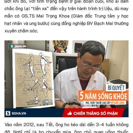
Bởi khi đó, với tình trạng bệnh ở giai đoạn cuối, khó ai dám
chắc ông lại “tiến xa” đến vậy trên hành trình trị liệu, dù may
mắn có GS.TS Mai Trọng Khoa (Giám đốc Trung tâm y học
hạt nhân và ung bướu) cùng đồng nghiệp BV Bạch Mai thường
xuyên chăm sóc.
Vào năm 2012, sau Tết, ông ho kéo dài dến 3-4 tuần không
đỡ. Nghĩ chỉ là ho chuyển mùa, ông chủ quan uống thuốc