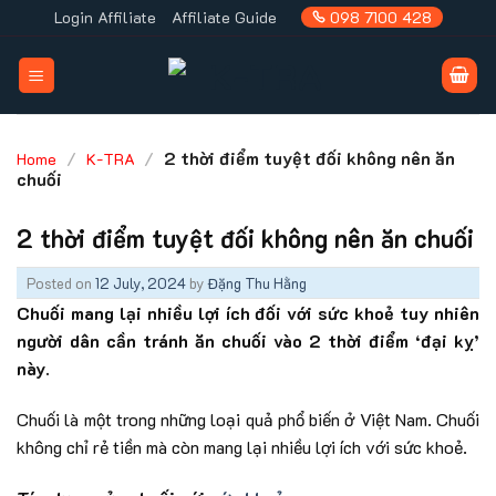
Skip
Login Affiliate
Affiliate Guide
098 7100 428
to
content
/
/
2 thời điểm tuyệt đối không nên ăn
Home
K-TRA
chuối
2 thời điểm tuyệt đối không nên ăn chuối
Posted on
12 July, 2024
by
Đặng Thu Hằng
Chuối mang lại nhiều lợi ích đối với sức khoẻ tuy nhiên
người dân cần tránh ăn chuối vào 2 thời điểm ‘đại kỵ’
này.
Chuối là một trong những loại quả phổ biến ở Việt Nam. Chuối
không chỉ rẻ tiền mà còn mang lại nhiều lợi ích với sức khoẻ.