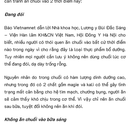
cần tránh ăn chuối vào 2 thời điểm này:
Đang đói
Báo Vietnamnet dẫn lời Nhà khoa học, Lương y Bùi Đắc Sáng
– Viện Hàn lâm KH&CN Việt Nam, Hội Đông Y Hà Nội cho
biết, nhiều người có thói quen ăn chuối vào bất cứ thời điểm
nào trong ngày vì cho rằng đây là loại thực phẩm bổ dưỡng.
Tuy nhiên mọi người cần lưu ý không nên dùng chuối lúc cơ
thể đang đói, dạ dày trống rỗng.
Nguyên nhân do trong chuối có hàm lượng dinh dưỡng cao,
nhưng trong đó có 2 chất gồm magie và kali có thể gây tình
trạng mất cân bằng cho hệ tim mạch, chướng bụng, người ăn
sẽ cảm thấy khó chịu trong cơ thể. Vì vậy chỉ nên ăn chuối
sau bữa, tuyệt đối không nên ăn khi đói.
Không ăn chuối vào bữa sáng