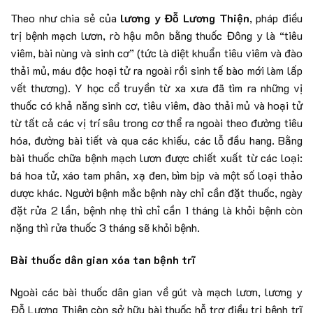
Theo như chia sẻ của
lương y Đỗ Lương Thiện
, pháp điều
trị bệnh mạch lươn, rò hậu môn bằng thuốc Đông y là “tiêu
viêm, bài nùng và sinh cơ” (tức là diệt khuẩn tiêu viêm và đào
thải mủ, máu độc hoại tử ra ngoài rồi sinh tế bào mới làm lấp
vết thương). Y học cổ truyền từ xa xưa đã tìm ra những vị
thuốc có khả năng sinh cơ, tiêu viêm, đào thải mủ và hoại tử
từ tất cả các vị trí sâu trong cơ thể ra ngoài theo đường tiêu
hóa, đường bài tiết và qua các khiếu, các lỗ đầu hang. Bằng
bài thuốc chữa bệnh mạch lươn được chiết xuất từ các loại:
bá hoa tử, xáo tam phân, xạ đen, bìm bịp và một số loại thảo
dược khác. Người bệnh mắc bệnh này chỉ cần đặt thuốc, ngày
đặt rửa 2 lần, bệnh nhẹ thì chỉ cần 1 tháng là khỏi bệnh còn
nặng thì rửa thuốc 3 tháng sẽ khỏi bệnh.
Bài thuốc dân gian xóa tan bệnh trĩ
Ngoài các bài thuốc dân gian về gút và mạch lươn, lương y
Đỗ Lương Thiện còn sở hữu bài thuốc hỗ trợ điều trị bệnh trĩ