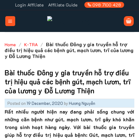
Skip
Login Affiliate
Affiliate Guide
098 7100 428
to
content
/
/
Bài thuốc Đông y gia truyền hỗ trợ
Home
K-TRA
điều trị hiệu quả các bệnh gút, mạch lươn, trĩ của lương
y Đỗ Lương Thiện
Bài thuốc Đông y gia truyền hỗ trợ điều
trị hiệu quả các bệnh gút, mạch lươn, trĩ
của lương y Đỗ Lương Thiện
Posted on
19 December, 2020
by
Hương Nguyễn
Rất nhiều người hiện nay đang phải sống chung với
những căn bệnh như gút, mạch lươn, trĩ gây khó khăn
trong sinh hoạt hàng ngày. Với bài thuốc gia truyền
giúp hỗ trợ điều trị hiệu quả bệnh: Gút, mạch lươn, trĩ