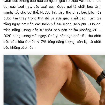
Chất béo không bão hòa có nguồn gốc từ thực vật như dầu ô
liu, các loại hạt, các loại cá… được gọi là chất béo lành
mạnh, tốt cho cơ thể. Ngược lại, tiêu thụ chất béo bão hòa
được tìm thấy trong thịt đỏ và sữa giàu chất béo… làm gia
tăng nguy cơ mắc các bệnh về tim mạch, béo phì… Do đó,
tổng năng lượng đến từ chất béo nên chiếm khoảng 20 –
30% năng lượng mỗi ngày. Chú ý, nên hạn chế tiêu thụ chất
béo bão hòa ở mức < 7% tổng năng lượng, còn lại là chất
béo không bão hòa.