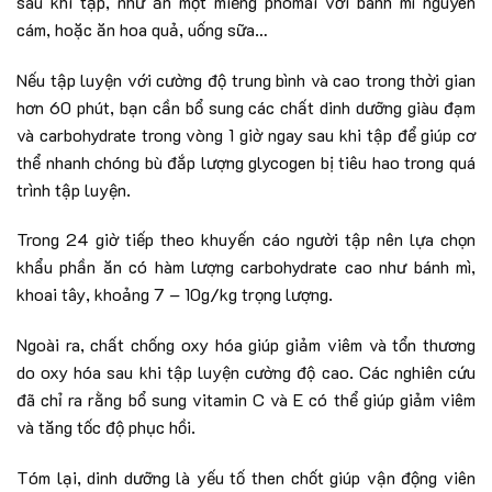
sau khi tập, như ăn một miếng phomai với bánh mì nguyên
cám, hoặc ăn hoa quả, uống sữa…
Nếu tập luyện với cường độ trung bình và cao trong thời gian
hơn 60 phút, bạn cần bổ sung các chất dinh dưỡng giàu đạm
và carbohydrate trong vòng 1 giờ ngay sau khi tập để giúp cơ
thể nhanh chóng bù đắp lượng glycogen bị tiêu hao trong quá
trình tập luyện.
Trong 24 giờ tiếp theo khuyến cáo người tập nên lựa chọn
khẩu phần ăn có hàm lượng carbohydrate cao như bánh mì,
khoai tây, khoảng 7 – 10g/kg trọng lượng.
Ngoài ra, chất chống oxy hóa giúp giảm viêm và tổn thương
do oxy hóa sau khi tập luyện cường độ cao. Các nghiên cứu
đã chỉ ra rằng bổ sung vitamin C và E có thể giúp giảm viêm
và tăng tốc độ phục hồi.
Tóm lại, dinh dưỡng là yếu tố then chốt giúp vận động viên