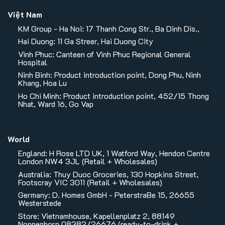
Việt Nam
KM Group - Ha Noi: 17 Thanh Cong Str., Ba Dinh Dis.,
Hai Duong: 11 Ga Streer, Hai Duong City
Vinh Phuc: Canteen of Vinh Phuc Regional General
Hospital
Ninh Binh: Product introduction point, Dong Phu, Ninh
Khang, Hoa Lu
Ho Chi Minh: Product introduction point, 452/15 Thong
Nhat, Ward 16, Go Vap
World
England: H Rose LTD UK, 1 Watford Way, Hendon Centre
London NW4 3JL (Retail + Wholesales)
Australia: Thuy Duoc Groceries, 130 Hopkins Street,
Footscray VIC 3011 (Retail + Wholesales)
Germany: D. Homes GmbH - PeterstraBe 15, 26655
Westerstede
Store: Vietnamhouse, Kapellenplatz 2, 88149
Nonnenhorn 08382/26676 (ready-to-drink +