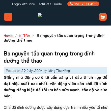
Skip
Login Affiliate
Affiliate Guide
098 7100 428
to
content
/
/
Ba nguyên tắc quan trọng trong dinh
Home
K-TRA
dưỡng thể thao
Ba nguyên tắc quan trọng trong dinh
dưỡng thể thao
Posted on
29 July, 2024
by
Đặng Thu Hằng
Giống như động cơ ô tô cần xăng và dầu thích hợp để
đạt hiệu suất cao nhất, vận động viên cần chế độ dinh
dưỡng riêng biệt để tối ưu hóa sức mạnh, tốc độ và sức
bền.
Chế độ dinh dưỡng được xây dựng dựa trên nhiều yếu tố như