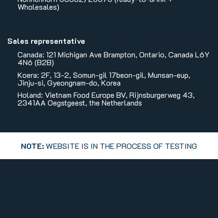
Wholesales)
Sales representative
Canada: 121 Michigan Ave Brampton, Ontario, Canada L6Y
4N6 (B2B)
Koera: 2F, 13-2, Somun-gil 17beon-gil, Munsan-eup,
Jinju-si, Gyeongnam-do, Korea
Holand: Vietnam Food Europe BV, Rijnsburgerweg 43,
2341AA Oegstgeest, the Netherlands
NOTE:
WEBSITE IS IN THE PROCESS OF TESTING