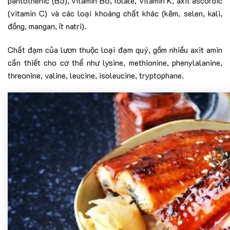
pantothenic (B5), vitamin B6, folate, vitamin K, axit ascorbic
(vitamin C) và các loại khoáng chất khác (kẽm, selen, kali,
đồng, mangan, ít natri).
Chất đạm của lươn thuộc loại đạm quý, gồm nhiều axit amin
cần thiết cho cơ thể như lysine, methionine, phenylalanine,
threonine, valine, leucine, isoleucine, tryptophane.