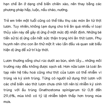
hạn chế ăn ở dạng chế biến chiên xào, nên thay bằng các
phương pháp hấp, luộc, nấu cháo, nướng.
Trẻ em trên một tuổi cũng có thể tiêu thụ các món ăn từ thịt
lươn. Tuy nhiên, không lạm dụng cho trẻ ăn quá nhiều vì loại
thủy sản này dễ gây dị ứng ở một mức độ nhất định. Những bé
tiền sử bị dị ứng cần hết sức thận trọng khi ăn thịt lươn. Phụ
huynh nên cho con ăn thử một ít vào lần đầu và quan sát biểu
hiện dị ứng để xử trí kịp thời.
Lươn thường sống chui rúc dưới ao bùn, sình lầy… những môi
trường này đều không được sạch sẽ. Hơn nữa lươn là loài ăn
tạp nên hệ tiêu hoá cũng như thịt của lươn có thể nhiễm vi
trùng và ký sinh trùng. Từng có người sử dụng thịt lươn với
các chế biến xào thịt lươn chưa chín tới nên bị nhiễm ký sinh
trùng với ấu trùng Gnathostoma spinigerum từ 0,8 đến
29,6%, mùa khô có tỷ lệ nhiễm bệnh thấp hơn trong mùa
mưa.