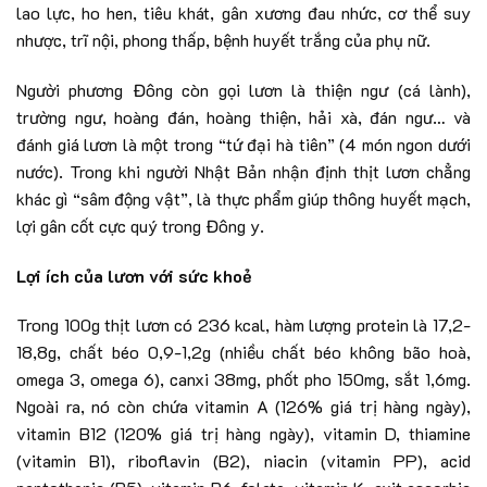
lao lực, ho hen, tiêu khát, gân xương đau nhức, cơ thể suy
nhược, trĩ nội, phong thấp, bệnh huyết trắng của phụ nữ.
Người phương Đông còn gọi lươn là thiện ngư (cá lành),
trường ngư, hoàng đán, hoàng thiện, hải xà, đán ngư… và
đánh giá lươn là một trong “tứ đại hà tiên” (4 món ngon dưới
nước). Trong khi người Nhật Bản nhận định thịt lươn chẳng
khác gì “sâm động vật”, là thực phẩm giúp thông huyết mạch,
lợi gân cốt cực quý trong Đông y.
Lợi ích của lươn với sức khoẻ
Trong 100g thịt lươn có 236 kcal, hàm lượng protein là 17,2-
18,8g, chất béo 0,9-1,2g (nhiều chất béo không bão hoà,
omega 3, omega 6), canxi 38mg, phốt pho 150mg, sắt 1,6mg.
Ngoài ra, nó còn chứa vitamin A (126% giá trị hàng ngày),
vitamin B12 (120% giá trị hàng ngày), vitamin D, thiamine
(vitamin B1), riboflavin (B2), niacin (vitamin PP), acid