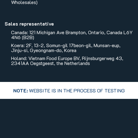
Wholesales)
Sales representative
Canada: 121 Michigan Ave Brampton, Ontario, Canada L6Y
4N6 (B2B)
Koera: 2F, 13-2, Somun-gil 17beon-gil, Munsan-eup,
Jinju-si, Gyeongnam-do, Korea
Holand: Vietnam Food Europe BV, Rijnsburgerweg 43,
2341AA Oegstgeest, the Netherlands
NOTE:
WEBSITE IS IN THE PROCESS OF TESTING