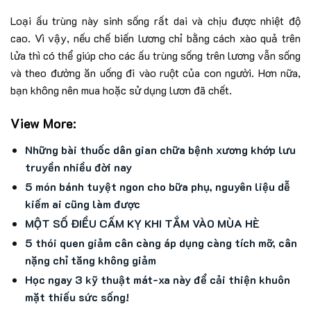
Loại ấu trùng này sinh sống rất dai và chịu được nhiệt độ
cao. Vì vậy, nếu chế biến lương chỉ bằng cách xào quả trên
lửa thì có thể giúp cho các ấu trùng sống trên lương vẫn sống
và theo đường ăn uống đi vào ruột của con người. Hơn nữa,
bạn không nên mua hoặc sử dụng lươn đã chết.
View More:
Những bài thuốc dân gian chữa bệnh xương khớp lưu
truyền nhiều đời nay
5 món bánh tuyệt ngon cho bữa phụ, nguyên liệu dễ
kiếm ai cũng làm được
MỘT SỐ ĐIỀU CẤM KỴ KHI TẮM VÀO MÙA HÈ
5 thói quen giảm cân càng áp dụng càng tích mỡ, cân
nặng chỉ tăng không giảm
Học ngay 3 kỹ thuật mát-xa này để cải thiện khuôn
mặt thiếu sức sống!