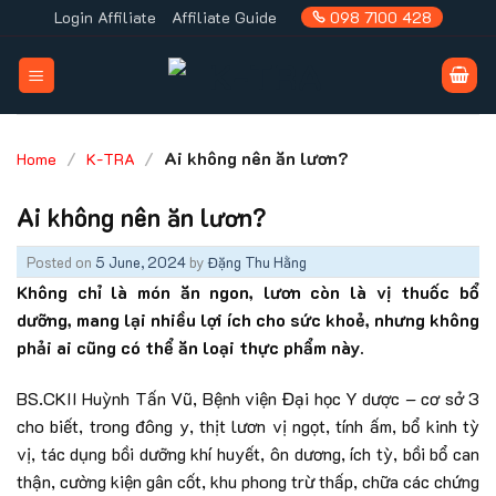
Skip
Login Affiliate
Affiliate Guide
098 7100 428
to
content
/
/
Ai không nên ăn lươn?
Home
K-TRA
Ai không nên ăn lươn?
Posted on
5 June, 2024
by
Đặng Thu Hằng
Không chỉ là món ăn ngon, lươn còn là vị thuốc bổ
dưỡng, mang lại nhiều lợi ích cho sức khoẻ, nhưng không
phải ai cũng có thể ăn loại thực phẩm này.
BS.CKII Huỳnh Tấn Vũ, Bệnh viện Đại học Y dược – cơ sở 3
cho biết, trong đông y, thịt lươn vị ngọt, tính ấm, bổ kinh tỳ
vị, tác dụng bồi dưỡng khí huyết, ôn dương, ích tỳ, bồi bổ can
thận, cường kiện gân cốt, khu phong trừ thấp, chữa các chứng