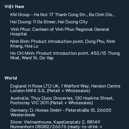
Việt Nam
KM Group - Ha Noi: 17 Thanh Cong Str., Ba Dinh Dis.,
Hai Duong: 11 Ga Streer, Hai Duong City
Vinh Phuc: Canteen of Vinh Phuc Regional General
Hospital
Ninh Binh: Product introduction point, Dong Phu, Ninh
Khang, Hoa Lu
Ho Chi Minh: Product introduction point, 452/15 Thong
Nhat, Ward 16, Go Vap
World
England: H Rose LTD UK, 1 Watford Way, Hendon Centre
London NW4 3JL (Retail + Wholesales)
Australia: Thuy Duoc Groceries, 130 Hopkins Street,
Footscray VIC 3011 (Retail + Wholesales)
Germany: D. Homes GmbH - PeterstraBe 15, 26655
Westerstede
Store: Vietnamhouse, Kapellenplatz 2, 88149
Nonnenhorn 08382/26676 (ready-to-drink +